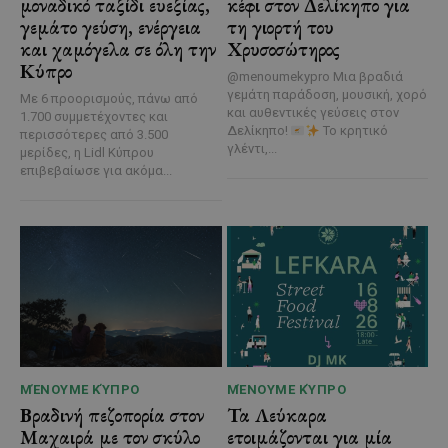
μοναδικό ταξίδι ευεξίας,
κέφι στον Δελίκηπο για
γεμάτο γεύση, ενέργεια
τη γιορτή του
και χαμόγελα σε όλη την
Χρυσοσώτηρος
Κύπρο
@menoumekypro Μια βραδιά
γεμάτη παράδοση, μουσική, χορό
Με 6 προορισμούς, πάνω από
και αυθεντικές γεύσεις στον
1.700 συμμετέχοντες και
Δελίκηπο!
Το κρητικό
περισσότερες από 3.500
γλέντι,...
μερίδες, η Lidl Κύπρου
επιβεβαίωσε για ακόμα...
ΜΈΝΟΥΜΕ ΚΎΠΡΟ
ΜΈΝΟΥΜΕ ΚΎΠΡΟ
Βραδινή πεζοπορία στον
Τα Λεύκαρα
Μαχαιρά με τον σκύλο
ετοιμάζονται για μία