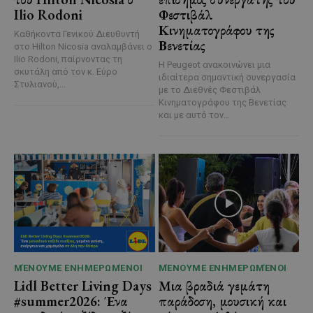
Ilio Rodoni
Φεστιβάλ
Κινηματογράφου της
Καθήκοντα Γενικού Διευθυντή
Βενετίας
στο Hilton Nicosia αναλαμβάνει ο
Ilio Rodoni, παίρνοντας τη
Η Peugeot ανακοινώνει μια
σκυτάλη από τον κ. Εύρο
ιδιαίτερα σημαντική συνεργασία
Στυλιανού,...
με το Διεθνές Φεστιβάλ
Κινηματογράφου της Βενετίας
και με αυτό τον...
ΜΈΝΟΥΜΕ ΕΝΗΜΕΡΩΜΈΝΟΙ
ΜΈΝΟΥΜΕ ΕΝΗΜΕΡΩΜΈΝΟΙ
Lidl Better Living Days
Μια βραδιά γεμάτη
#summer2026: Ένα
παράδοση, μουσική και