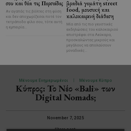
σου και θέα τις Περσείδες
βραδιά γεμάτη street
food, μουσική και
Αν αγαπάς τις βόλτες στη φύση
καλοκαιρινή διάθεση
και δεν αποχωρίζεσαι ποτέ τον
τετράποδο φίλο σου, τότε αυτή
Μία από τις πιο γευστικές
η εμπειρία...
εκδηλώσεις του καλοκαιριού
επιστρέφει στα Λεύκαρα,
προσκαλώντας μικρούς και
μεγάλους να απολαύσουν
μοναδικές...