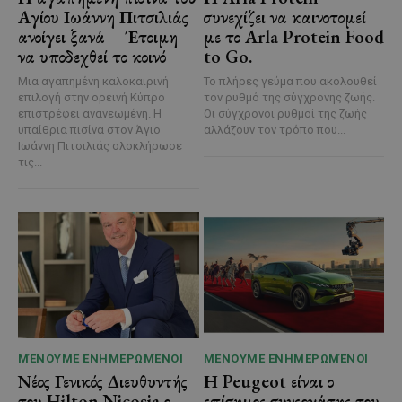
Αγίου Ιωάννη Πιτσιλιάς
συνεχίζει να καινοτομεί
ανοίγει ξανά – Έτοιμη
με το Arla Protein Food
να υποδεχθεί το κοινό
to Go.
Μια αγαπημένη καλοκαιρινή
Το πλήρες γεύμα που ακολουθεί
επιλογή στην ορεινή Κύπρο
τον ρυθμό της σύγχρονης ζωής.
επιστρέφει ανανεωμένη. Η
Οι σύγχρονοι ρυθμοί της ζωής
υπαίθρια πισίνα στον Άγιο
αλλάζουν τον τρόπο που...
Ιωάννη Πιτσιλιάς ολοκλήρωσε
τις...
ΜΈΝΟΥΜΕ ΕΝΗΜΕΡΩΜΈΝΟΙ
ΜΈΝΟΥΜΕ ΕΝΗΜΕΡΩΜΈΝΟΙ
Νέος Γενικός Διευθυντής
Η Peugeot είναι ο
του Hilton Nicosia ο
επίσημος συνεργάτης του