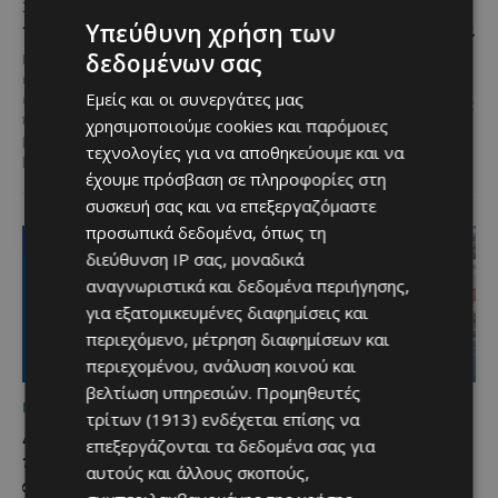
food, μουσική και
με μουσική,
καλοκαιρινή διάθεση
παραδοσιακές γεύσεις και
Υπεύθυνη χρήση των
πλούσιο πρόγραμμα
δεδομένων σας
Μία από τις πιο γευστικές
εκδηλώσεις του καλοκαιριού
Η κυπριακή παράδοση δίνει ξανά
Εμείς και οι συνεργάτες μας
επιστρέφει στα Λεύκαρα,
ραντεβού στον Πρωταρά, καθώς
προσκαλώντας μικρούς και
χρησιμοποιούμε cookies και παρόμοιες
το 10ο Φεστιβάλ Αγροτικού
μεγάλους να απολαύσουν
Πολιτισμού θα πραγματοποιηθεί
τεχνολογίες για να αποθηκεύουμε και να
μοναδικές...
στις 2...
έχουμε πρόσβαση σε πληροφορίες στη
συσκευή σας και να επεξεργαζόμαστε
προσωπικά δεδομένα, όπως τη
διεύθυνση IP σας, μοναδικά
αναγνωριστικά και δεδομένα περιήγησης,
για εξατομικευμένες διαφημίσεις και
περιεχόμενο, μέτρηση διαφημίσεων και
περιεχομένου, ανάλυση κοινού και
βελτίωση υπηρεσιών.
Προμηθευτές
ΜΈΝΟΥΜΕ ΕΝΗΜΕΡΩΜΈΝΟΙ
ΜΈΝΟΥΜΕ ΕΝΗΜΕΡΩΜΈΝΟΙ
τρίτων (1913)
ενδέχεται επίσης να
Διεθνώς αναγνωρισμένα
Ξεκίνησε η
επεξεργάζονται τα δεδομένα σας για
κρασιά στην κορυφαία
αντικατάσταση 100
αυτούς και άλλους σκοπούς,
σχέση ποιότητας-τιμής
χιλιομέτρων δικτύου