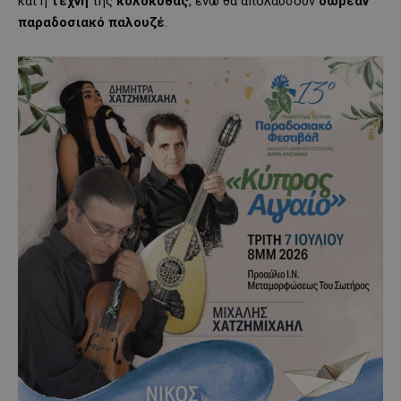
και η
τέχνη
της
κολοκύθας
, ενώ θα απολαύσουν
δωρεάν
παραδοσιακό
παλουζέ
.