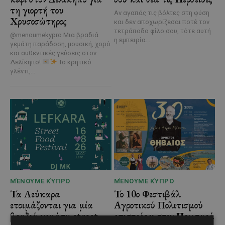
τη γιορτή του
Αν αγαπάς τις βόλτες στη φύση
Χρυσοσώτηρος
και δεν αποχωρίζεσαι ποτέ τον
τετράποδο φίλο σου, τότε αυτή
@menoumekypro Μια βραδιά
η εμπειρία...
γεμάτη παράδοση, μουσική, χορό
και αυθεντικές γεύσεις στον
Δελίκηπο!
Το κρητικό
γλέντι,...
ΜΈΝΟΥΜΕ ΚΎΠΡΟ
ΜΈΝΟΥΜΕ ΚΎΠΡΟ
Τα Λεύκαρα
Το 10ο Φεστιβάλ
ετοιμάζονται για μία
Αγροτικού Πολιτισμού
βραδιά γεμάτη street
επιστρέφει στον Πρωταρά