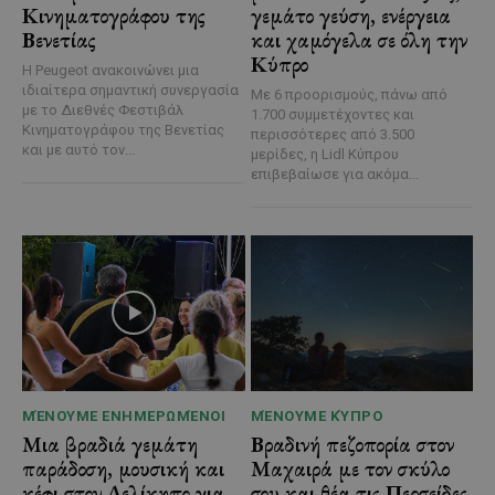
Κινηματογράφου της
γεμάτο γεύση, ενέργεια
Βενετίας
και χαμόγελα σε όλη την
Κύπρο
Η Peugeot ανακοινώνει μια
ιδιαίτερα σημαντική συνεργασία
Με 6 προορισμούς, πάνω από
με το Διεθνές Φεστιβάλ
1.700 συμμετέχοντες και
Κινηματογράφου της Βενετίας
περισσότερες από 3.500
και με αυτό τον...
μερίδες, η Lidl Κύπρου
επιβεβαίωσε για ακόμα...
ΜΈΝΟΥΜΕ ΕΝΗΜΕΡΩΜΈΝΟΙ
ΜΈΝΟΥΜΕ ΚΎΠΡΟ
Μια βραδιά γεμάτη
Βραδινή πεζοπορία στον
παράδοση, μουσική και
Μαχαιρά με τον σκύλο
κέφι στον Δελίκηπο για
σου και θέα τις Περσείδες