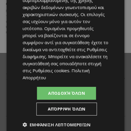
συμπεριλαμβανομένης της χρήσης
από τη Lidl Κύπρου
ύδρευσης στο κέντρο της
ακριβών δεδομένων γεωεντοπισμού και
Λεμεσού
Με σφραγίδα ποιότητας από
χαρακτηριστικών συσκευής. Οι επιλογές
τους Masters of Wine, η κάβα της
Έργο προϋπολογισμού €9,2 εκατ.
σας ισχύουν μόνο για αυτόν τον
εταιρείας συνδυάζει εξαιρετική
με συγχρηματοδότηση από την
ποικιλία, διεθνείς διακρίσεις
ιστότοπο. Ορισμένοι προμηθευτές
Ε.Ε. Με τελετή που
και...
πραγματοποιήθηκε το πρωί της
μπορεί να βασίζονται σε έννομο
Πέμπτης, 6 Αυγούστου...
συμφέρον αντί για συγκατάθεση· έχετε το
δικαίωμα να αντιταχθείτε στις
Ρυθμίσεις
διαφήμισης
. Μπορείτε να ανακαλέσετε τη
συγκατάθεσή σας οποιαδήποτε στιγμή
στις
Ρυθμίσεις cookies
.
Πολιτική
Απορρήτου
ΑΠΟΔΟΧΉ ΌΛΩΝ
ΑΠΌΡΡΙΨΗ ΌΛΩΝ
ΕΜΦΆΝΙΣΗ ΛΕΠΤΟΜΕΡΕΙΏΝ