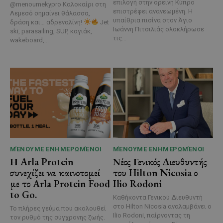
επιλογή στην ορεινή Κύπρο
@menoumekypro Καλοκαίρι στη
επιστρέφει ανανεωμένη. Η
Λεμεσό σημαίνει θάλασσα,
υπαίθρια πισίνα στον Άγιο
δράση και… αδρεναλίνη!
Jet
Ιωάννη Πιτσιλιάς ολοκλήρωσε
ski, parasailing, SUP, καγιάκ,
τις...
wakeboard,...
ΜΈΝΟΥΜΕ ΕΝΗΜΕΡΩΜΈΝΟΙ
ΜΈΝΟΥΜΕ ΕΝΗΜΕΡΩΜΈΝΟΙ
Η Arla Protein
Νέος Γενικός Διευθυντής
συνεχίζει να καινοτομεί
του Hilton Nicosia ο
με το Arla Protein Food
Ilio Rodoni
to Go.
Καθήκοντα Γενικού Διευθυντή
στο Hilton Nicosia αναλαμβάνει ο
Το πλήρες γεύμα που ακολουθεί
Ilio Rodoni, παίρνοντας τη
τον ρυθμό της σύγχρονης ζωής.