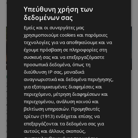
και με αυτό τον...
μερίδες, η Lidl Κύπρου
Υπεύθυνη χρήση των
επιβεβαίωσε για ακόμα...
δεδομένων σας
Εμείς και οι συνεργάτες μας
χρησιμοποιούμε cookies και παρόμοιες
τεχνολογίες για να αποθηκεύουμε και να
έχουμε πρόσβαση σε πληροφορίες στη
συσκευή σας και να επεξεργαζόμαστε
προσωπικά δεδομένα, όπως τη
διεύθυνση IP σας, μοναδικά
ΜΈΝΟΥΜΕ ΕΝΗΜΕΡΩΜΈΝΟΙ
ΜΈΝΟΥΜΕ ΚΎΠΡΟ
αναγνωριστικά και δεδομένα περιήγησης,
Μια βραδιά γεμάτη
Βραδινή πεζοπορία στον
για εξατομικευμένες διαφημίσεις και
παράδοση, μουσική και
Μαχαιρά με τον σκύλο
περιεχόμενο, μέτρηση διαφημίσεων και
κέφι στον Δελίκηπο για
σου και θέα τις Περσείδες
περιεχομένου, ανάλυση κοινού και
τη γιορτή του
Αν αγαπάς τις βόλτες στη φύση
βελτίωση υπηρεσιών.
Προμηθευτές
Χρυσοσώτηρος
και δεν αποχωρίζεσαι ποτέ τον
τρίτων (1913)
ενδέχεται επίσης να
τετράποδο φίλο σου, τότε αυτή
@menoumekypro Μια βραδιά
επεξεργάζονται τα δεδομένα σας για
η εμπειρία...
γεμάτη παράδοση, μουσική, χορό
αυτούς και άλλους σκοπούς,
και αυθεντικές γεύσεις στον
Δελίκηπο!
Το κρητικό