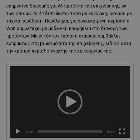
υπηρεσίες διανομής για 46 προϊόντα της επιχείρησης, εκ
των οποίων τα 44 διατίθενται τόσο με κανονική, όσο και με
ταχεία παράδοση. Παράλληλα, για συγκεκριμένη περίοδο η
Wolt συμμετέχει με μηδενική προμήθεια στη διανομή των
προϊόντων. Με αυτόν τον τρόπο η εταιρεία συμβάλλει
εμπράκτως στη βιωσιμότητα της επιχείρησης, ειδικά κατά
την κρίσιμη περίοδο έναρξης της λειτουργίας της.
V
i
d
e
o
P
l
a
y
e
00:00
00:00
r