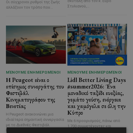
σκυτάλη από τον κ. Εύρο
Οι σύγχρονοι ρυθμοί της ζωής
Στυλιανού,...
αλλάζουν τον τρόπο που...
ΜΈΝΟΥΜΕ ΕΝΗΜΕΡΩΜΈΝΟΙ
ΜΈΝΟΥΜΕ ΕΝΗΜΕΡΩΜΈΝΟΙ
Η Peugeot είναι ο
Lidl Better Living Days
επίσημος συνεργάτης του
#summer2026: Ένα
Φεστιβάλ
μοναδικό ταξίδι ευεξίας,
Κινηματογράφου της
γεμάτο γεύση, ενέργεια
Βενετίας
και χαμόγελα σε όλη την
Κύπρο
Η Peugeot ανακοινώνει μια
ιδιαίτερα σημαντική συνεργασία
Με 6 προορισμούς, πάνω από
με το Διεθνές Φεστιβάλ
1.700 συμμετέχοντες και
Κινηματογράφου της Βενετίας
περισσότερες από 3.500