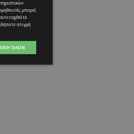
τηριστικών
ομηθευτές μπορεί
 αντιταχθείτε
αδήποτε στιγμή
ΟΧΉ ΌΛΩΝ