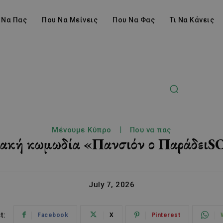
 Να Πας
Που Να Μείνεις
Που Να Φας
Τι Να Κάνεις
Μένουμε Κύπρο
Που να πας
ιακή κωμωδία «Πανσιόν ο ΠαράδειSO
July 7, 2026
t:
Facebook
X
Pinterest