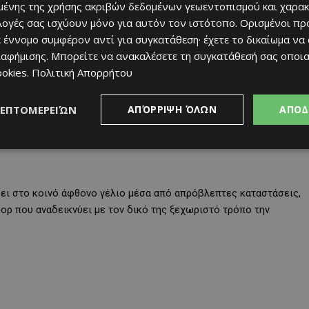
ένης της χρήσης ακριβών δεδομένων γεωεντοπισμού και χαρακ
πτεμβρίου 2026, ενώ η ώρα έναρξης θα ανακοινωθεί σύντομα από
ιλογές σας ισχύουν μόνο για αυτόν τον ιστότοπο. Ορισμένοι πρ
 έννομο συμφέρον αντί για συγκατάθεση· έχετε το δικαίωμα να
ιαφήμισης
. Μπορείτε να ανακαλέσετε τη συγκατάθεσή σας οποι
ookies
.
Πολιτική Απορρήτου
ΛΕΠΤΟΜΕΡΕΙΏΝ
ΑΠΌΡΡΙΨΗ ΌΛΩΝ
ΑΠΟΔ
ει στο κοινό άφθονο γέλιο μέσα από απρόβλεπτες καταστάσεις,
μορ που αναδεικνύει με τον δικό της ξεχωριστό τρόπο την