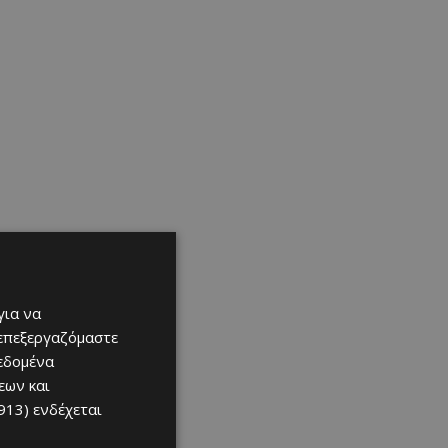
για να
 επεξεργαζόμαστε
δεδομένα
εων και
913)
ενδέχεται