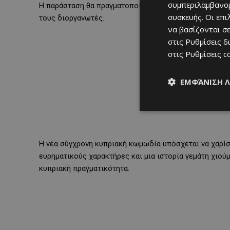
συμπεριλαμβανομ
Η παράσταση θα πραγματοποιηθεί την Παρασκευή 25 Σε
συσκευής. Οι επ
τους διοργανωτές.
να βασίζονται σε
στις
Ρυθμίσεις δ
στις
Ρυθμίσεις c
ΕΜΦΆΝΙΣΗ 
Η νέα σύγχρονη κυπριακή κωμωδία υπόσχεται να χαρίσ
ευρηματικούς χαρακτήρες και μια ιστορία γεμάτη χιού
κυπριακή πραγματικότητα.