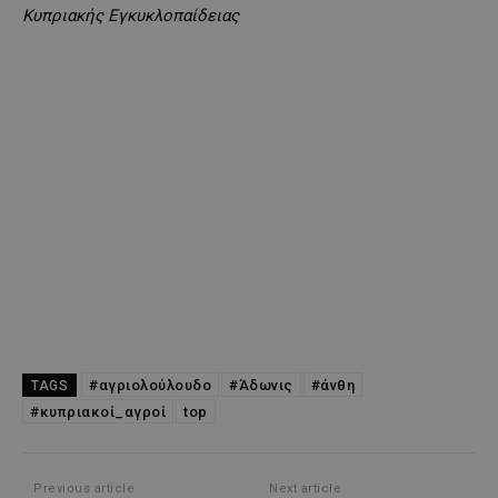
Κυπριακής Εγκυκλοπαίδειας
#αγριολούλουδο
#Άδωνις
#άνθη
TAGS
#κυπριακοί_αγροί
top
Previous article
Next article