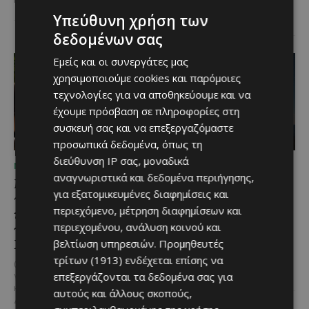
μερίδες, η Lidl Κύπρου
επιβεβαίωσε για ακόμα...
Υπεύθυνη χρήση των
δεδομένων σας
Εμείς και οι συνεργάτες μας
χρησιμοποιούμε cookies και παρόμοιες
τεχνολογίες για να αποθηκεύουμε και να
έχουμε πρόσβαση σε πληροφορίες στη
συσκευή σας και να επεξεργαζόμαστε
προσωπικά δεδομένα, όπως τη
διεύθυνση IP σας, μοναδικά
ΜΈΝΟΥΜΕ ΕΝΗΜΕΡΩΜΈΝΟΙ
ΜΈΝΟΥΜΕ ΚΎΠΡΟ
αναγνωριστικά και δεδομένα περιήγησης,
Μια βραδιά γεμάτη
Βραδινή πεζοπορία στον
για εξατομικευμένες διαφημίσεις και
παράδοση, μουσική και
Μαχαιρά με τον σκύλο
περιεχόμενο, μέτρηση διαφημίσεων και
κέφι στον Δελίκηπο για
σου και θέα τις Περσείδες
περιεχομένου, ανάλυση κοινού και
τη γιορτή του
Αν αγαπάς τις βόλτες στη φύση
Χρυσοσώτηρος
βελτίωση υπηρεσιών.
Προμηθευτές
και δεν αποχωρίζεσαι ποτέ τον
τετράποδο φίλο σου, τότε αυτή
τρίτων (1913)
ενδέχεται επίσης να
@menoumekypro Μια βραδιά
η εμπειρία...
επεξεργάζονται τα δεδομένα σας για
γεμάτη παράδοση, μουσική, χορό
και αυθεντικές γεύσεις στον
αυτούς και άλλους σκοπούς,
Δελίκηπο!
Το κρητικό