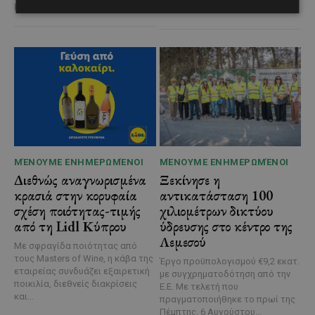
μοναδικές...
στις 2...
ΜΈΝΟΥΜΕ ΕΝΗΜΕΡΩΜΈΝΟΙ
ΜΈΝΟΥΜΕ ΕΝΗΜΕΡΩΜΈΝΟΙ
Διεθνώς αναγνωρισμένα
Ξεκίνησε η
κρασιά στην κορυφαία
αντικατάσταση 100
σχέση ποιότητας-τιμής
χιλιομέτρων δικτύου
από τη Lidl Κύπρου
ύδρευσης στο κέντρο της
Λεμεσού
Με σφραγίδα ποιότητας από
τους Masters of Wine, η κάβα της
Έργο προϋπολογισμού €9,2 εκατ.
εταιρείας συνδυάζει εξαιρετική
με συγχρηματοδότηση από την
ποικιλία, διεθνείς διακρίσεις
Ε.Ε. Με τελετή που
και...
πραγματοποιήθηκε το πρωί της
Πέμπτης, 6 Αυγούστου...