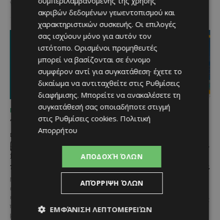
συμπεριλαμβανομένης της χρήσης
γλέντι,...
ακριβών δεδομένων γεωεντοπισμού και
χαρακτηριστικών συσκευής. Οι επιλογές
σας ισχύουν μόνο για αυτόν τον
ιστότοπο. Ορισμένοι προμηθευτές
μπορεί να βασίζονται σε έννομο
συμφέρον αντί για συγκατάθεση· έχετε το
δικαίωμα να αντιταχθείτε στις
Ρυθμίσεις
διαφήμισης
. Μπορείτε να ανακαλέσετε τη
συγκατάθεσή σας οποιαδήποτε στιγμή
ΜΈΝΟΥΜΕ ΚΎΠΡΟ
ΜΈΝΟΥΜΕ ΚΎΠΡΟ
στις
Ρυθμίσεις cookies
.
Πολιτική
Τα Λεύκαρα
Το 10ο Φεστιβάλ
Απορρήτου
ετοιμάζονται για μία
Αγροτικού Πολιτισμού
βραδιά γεμάτη street
επιστρέφει στον Πρωταρά
food, μουσική και
με μουσική,
ΑΠΟΔΟΧΉ ΌΛΩΝ
καλοκαιρινή διάθεση
παραδοσιακές γεύσεις και
πλούσιο πρόγραμμα
Μία από τις πιο γευστικές
ΑΠΌΡΡΙΨΗ ΌΛΩΝ
εκδηλώσεις του καλοκαιριού
Η κυπριακή παράδοση δίνει ξανά
επιστρέφει στα Λεύκαρα,
ραντεβού στον Πρωταρά, καθώς
προσκαλώντας μικρούς και
ΕΜΦΆΝΙΣΗ ΛΕΠΤΟΜΕΡΕΙΏΝ
το 10ο Φεστιβάλ Αγροτικού
μεγάλους να απολαύσουν
Πολιτισμού θα πραγματοποιηθεί