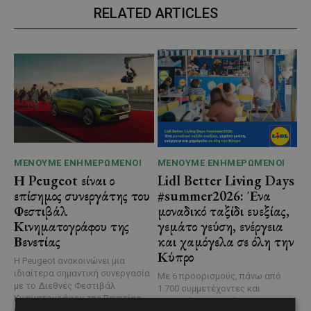
RELATED ARTICLES
ΜΈΝΟΥΜΕ ΕΝΗΜΕΡΩΜΈΝΟΙ
ΜΈΝΟΥΜΕ ΕΝΗΜΕΡΩΜΈΝΟΙ
Η Peugeot είναι ο
Lidl Better Living Days
επίσημος συνεργάτης του
#summer2026: Ένα
Φεστιβάλ
μοναδικό ταξίδι ευεξίας,
Κινηματογράφου της
γεμάτο γεύση, ενέργεια
Βενετίας
και χαμόγελα σε όλη την
Κύπρο
Η Peugeot ανακοινώνει μια
ιδιαίτερα σημαντική συνεργασία
Με 6 προορισμούς, πάνω από
με το Διεθνές Φεστιβάλ
1.700 συμμετέχοντες και
Κινηματογράφου της Βενετίας
περισσότερες από 3.500
και με αυτό τον...