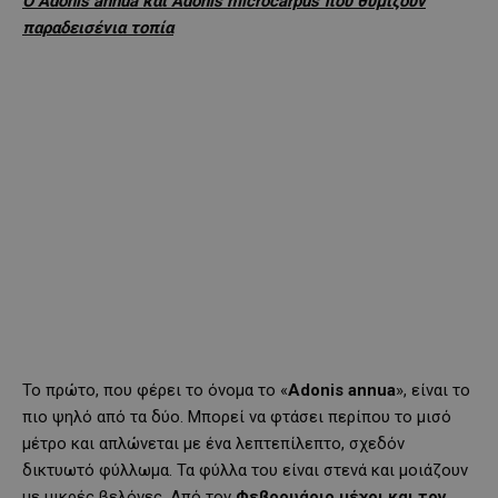
Ο Adonis
annua
και Adonis
microcarpus
που θυμίζουν
παραδεισένια τοπία
Το πρώτο, που φέρει το όνομα το «
Adonis annua
», είναι το
πιο ψηλό από τα δύο. Μπορεί να φτάσει περίπου το μισό
μέτρο και απλώνεται με ένα λεπτεπίλεπτο, σχεδόν
δικτυωτό φύλλωμα. Τα φύλλα του είναι στενά και μοιάζουν
με μικρές βελόνες. Από τον
Φεβρουάριο μέχρι και τον