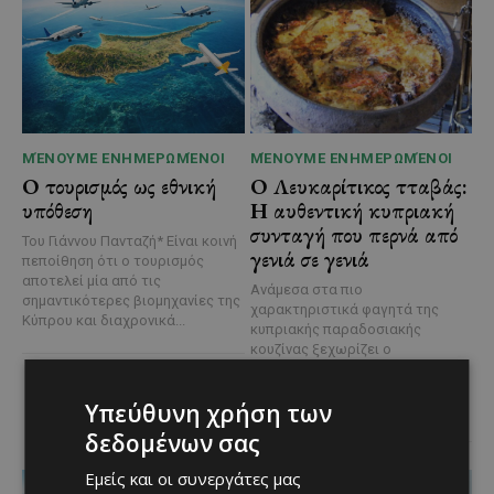
ΜΈΝΟΥΜΕ ΕΝΗΜΕΡΩΜΈΝΟΙ
ΜΈΝΟΥΜΕ ΕΝΗΜΕΡΩΜΈΝΟΙ
Ο τουρισμός ως εθνική
Ο Λευκαρίτικος τταβάς:
υπόθεση
Η αυθεντική κυπριακή
συνταγή που περνά από
Του Γιάννου Πανταζή* Είναι κοινή
γενιά σε γενιά
πεποίθηση ότι ο τουρισμός
αποτελεί μία από τις
Ανάμεσα στα πιο
σημαντικότερες βιομηχανίες της
χαρακτηριστικά φαγητά της
Κύπρου και διαχρονικά...
κυπριακής παραδοσιακής
κουζίνας ξεχωρίζει ο
Λευκαρίτικος τταβάς, ένα
φαγητό που συνδέεται
Υπεύθυνη χρήση των
άρρηκτα...
δεδομένων σας
Εμείς και οι συνεργάτες μας