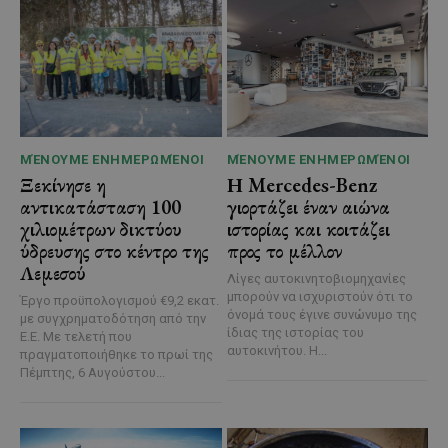
ΜΈΝΟΥΜΕ ΕΝΗΜΕΡΩΜΈΝΟΙ
ΜΈΝΟΥΜΕ ΕΝΗΜΕΡΩΜΈΝΟΙ
Ξεκίνησε η
Η Mercedes-Benz
αντικατάσταση 100
γιορτάζει έναν αιώνα
χιλιομέτρων δικτύου
ιστορίας και κοιτάζει
ύδρευσης στο κέντρο της
προς το μέλλον
Λεμεσού
Λίγες αυτοκινητοβιομηχανίες
μπορούν να ισχυριστούν ότι το
Έργο προϋπολογισμού €9,2 εκατ.
όνομά τους έγινε συνώνυμο της
με συγχρηματοδότηση από την
ίδιας της ιστορίας του
Ε.Ε. Με τελετή που
αυτοκινήτου. Η...
πραγματοποιήθηκε το πρωί της
Πέμπτης, 6 Αυγούστου...