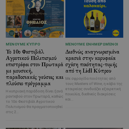
ΜΈΝΟΥΜΕ ΚΎΠΡΟ
ΜΈΝΟΥΜΕ ΕΝΗΜΕΡΩΜΈΝΟΙ
Το 10ο Φεστιβάλ
Διεθνώς αναγνωρισμένα
Αγροτικού Πολιτισμού
κρασιά στην κορυφαία
επιστρέφει στον Πρωταρά
σχέση ποιότητας-τιμής
με μουσική,
από τη Lidl Κύπρου
παραδοσιακές γεύσεις και
Με σφραγίδα ποιότητας από
πλούσιο πρόγραμμα
τους Masters of Wine, η κάβα της
εταιρείας συνδυάζει εξαιρετική
Η κυπριακή παράδοση δίνει ξανά
ποικιλία, διεθνείς διακρίσεις
ραντεβού στον Πρωταρά, καθώς
και...
το 10ο Φεστιβάλ Αγροτικού
Πολιτισμού θα πραγματοποιηθεί
στις 2...