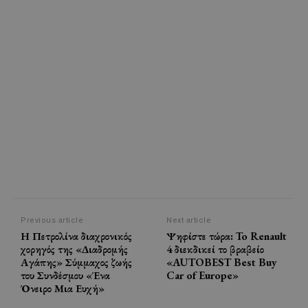
Previous article
Next article
Η Πετρολίνα διαχρονικός
Ψηφίστε τώρα: To Renault
χορηγός της «Διαδρομής
4 διεκδικεί το βραβείο
Αγάπης» Σύμμαχος ζωής
«AUTOBEST Best Buy
του Συνδέσμου «Ένα
Car of Europe»
Όνειρο Μια Ευχή»