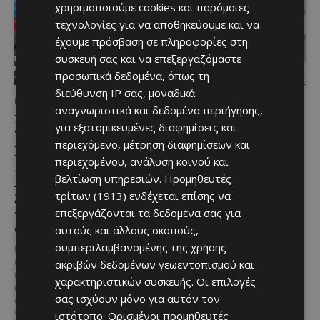
χρησιμοποιούμε cookies και παρόμοιες
τεχνολογίες για να αποθηκεύουμε και να
έχουμε πρόσβαση σε πληροφορίες στη
συσκευή σας και να επεξεργαζόμαστε
προσωπικά δεδομένα, όπως τη
διεύθυνση IP σας, μοναδικά
ΜΈΝΟΥΜΕ ΕΝΗΜΕΡΩΜΈΝΟΙ
ΜΈΝΟΥΜΕ ΕΝΗΜΕΡΩΜΈΝΟΙ
αναγνωριστικά και δεδομένα περιήγησης,
Εμβληματική
Επένδυση €31 εκατ. για
για εξατομικευμένες διαφημίσεις και
Τουριστική Έκταση στην
εκσυγχρονισμό των
περιεχόμενο, μέτρηση διαφημίσεων και
Παραλιακή Ζώνη
Υπηρεσιών Κοινωνικής
περιεχομένου, ανάλυση κοινού και
Αλαμινού με
Ευημερίας
βελτίωση υπηρεσιών.
Προμηθευτές
Αδειοδοτημένη
Το έργο υλοποιείται στο πλαίσιο
τρίτων (1913)
ενδέχεται επίσης να
Ξενοδοχειακή Ανάπτυξη
του Προγράμματος Πολιτικής
και Πανοραμική Θέα της
επεξεργάζονται τα δεδομένα σας για
Συνοχής «ΘΑΛΕΙΑ2021-2027», με
τη συγχρηματοδότησης της ΕΕ
Θάλασσας
αυτούς και άλλους σκοπούς,
Σε μία από τις...
συμπεριλαμβανομένης της χρήσης
Μια εξαιρετικά σπάνια
επενδυτική ευκαιρία
ακριβών δεδομένων γεωεντοπισμού και
παρουσιάζεται στην παραλιακή
χαρακτηριστικών συσκευής. Οι επιλογές
περιοχή του Αλαμινού, στην
σας ισχύουν μόνο για αυτόν τον
επαρχία Λάρνακας. Πρόκειται
για τρία συνεχόμενα...
ιστότοπο. Ορισμένοι προμηθευτές