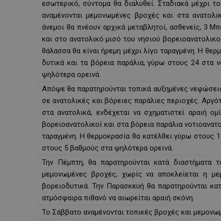
εσωτερικό, σύντομα θα διαλυθεί. Σταδιακά μέχρι τ
αναμένονται μεμονωμένες βροχές και στα ανατολικ
άνεμοι θα πνέουν αρχικά μεταβλητοί, ασθενείς, 3 Μ
και στο ανατολικό μισό του νησιού βορειοανατολικοί
θάλασσα θα είναι ήρεμη μέχρι λίγο ταραγμένη. Η θε
δυτικά και τα βόρεια παράλια, γύρω στους 24 στα 
ψηλότερα ορεινά.
Απόψε θα παρατηρούνται τοπικά αυξημένες νεφώσεις
σε ανατολικές και βόρειες παράλιες περιοχές. Αργότ
στα ανατολικά, ενδέχεται να σχηματιστεί αραιή ο
βορειοανατολικοί και στα βόρεια παράλια νοτιοανατο
ταραγμένη. Η θερμοκρασία θα κατέλθει γύρω στους 
στους 5 βαθμούς στα ψηλότερα ορεινά.
Την Πέμπτη, θα παρατηρούνται κατά διαστήματα 
μεμονωμένες βροχές, χωρίς να αποκλείεται η μεμ
βορειοδυτικά. Την Παρασκευή θα παρατηρούνται κα
ατμόσφαιρα πιθανό να αιωρείται αραιή σκόνη.
Το Σάββατο αναμένονται τοπικές βροχές και μεμονωμ