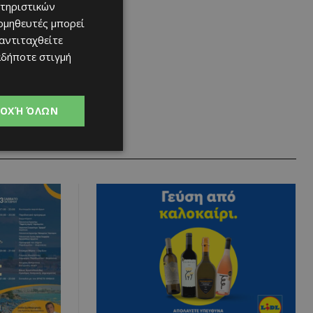
τηριστικών
ομηθευτές μπορεί
 αντιταχθείτε
αδήποτε στιγμή
ΟΧΉ ΌΛΩΝ