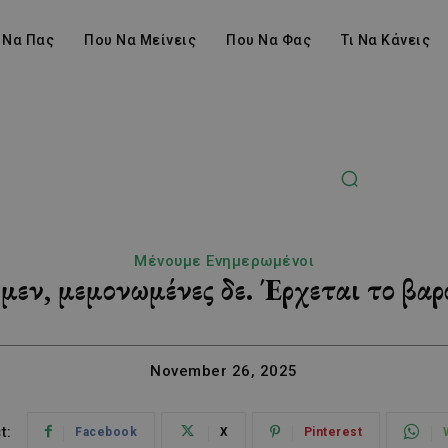
 Να Πας
Που Να Μείνεις
Που Να Φας
Τι Να Κάνεις
Μένουμε Ενημερωμένοι
 μεν, μεμονωμένες δε. Έρχεται το β
November 26, 2025
t:
Facebook
X
Pinterest