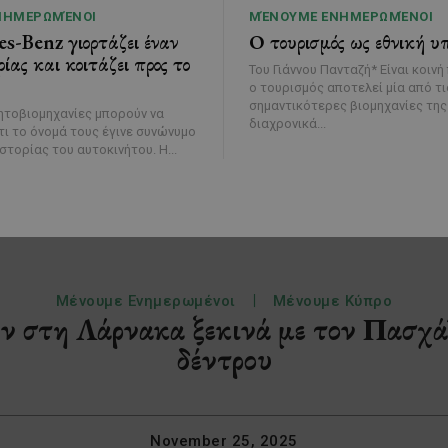
ΝΗΜΕΡΩΜΈΝΟΙ
ΜΈΝΟΥΜΕ ΕΝΗΜΕΡΩΜΈΝΟΙ
s-Benz γιορτάζει έναν
Ο τουρισμός ως εθνική υ
ίας και κοιτάζει προς το
Του Γιάννου Πανταζή* Είναι κοινή πεποίθηση ότι
ο τουρισμός αποτελεί μία από τι
σημαντικότερες βιομηχανίες της
ητοβιομηχανίες μπορούν να
διαχρονικά...
τι το όνομά τους έγινε συνώνυμο
της ίδιας της ιστορίας του αυτοκινήτου. Η...