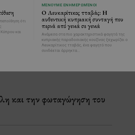
ΜΈΝΟΥΜΕ ΕΝΗΜΕΡΩΜΈΝΟΙ
πόθεση
Ο Λευκαρίτικος τταβάς: Η
αυθεντική κυπριακή συνταγή που
περνά από γενιά σε γενιά
ς
 Κύπρου και
Ανάμεσα στα πιο χαρακτηριστικά φαγητά της
κυπριακής παραδοσιακής κουζίνας ξεχωρίζει ο
Λευκαρίτικος τταβάς, ένα φαγητό που
συνδέεται άρρηκτα...