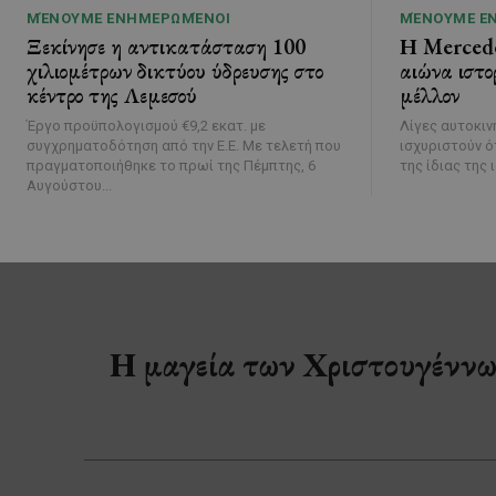
ΜΈΝΟΥΜΕ ΕΝΗΜΕΡΩΜΈΝΟΙ
ΜΈΝΟΥΜΕ Ε
Ξεκίνησε η αντικατάσταση 100
Η Mercede
χιλιομέτρων δικτύου ύδρευσης στο
αιώνα ιστορ
κέντρο της Λεμεσού
μέλλον
Έργο προϋπολογισμού €9,2 εκατ. με
Λίγες αυτοκιν
συγχρηματοδότηση από την Ε.Ε. Με τελετή που
ισχυριστούν ό
πραγματοποιήθηκε το πρωί της Πέμπτης, 6
Αυγούστου...