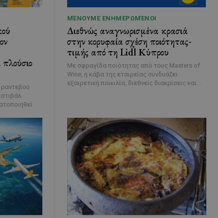
ΜΈΝΟΥΜΕ ΕΝΗΜΕΡΩΜΈΝΟΙ
κού
Διεθνώς αναγνωρισμένα κρασιά
ον
στην κορυφαία σχέση ποιότητας-
τιμής από τη Lidl Κύπρου
 πλούσιο
Με σφραγίδα ποιότητας από τους Masters of
Wine, η κάβα της εταιρείας συνδυάζει
εξαιρετική ποικιλία, διεθνείς διακρίσεις και...
ά ραντεβού
εστιβάλ
ατοποιηθεί