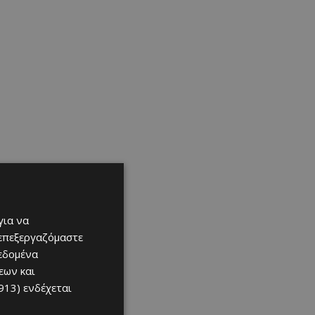
για να
 επεξεργαζόμαστε
δεδομένα
εων και
913)
ενδέχεται