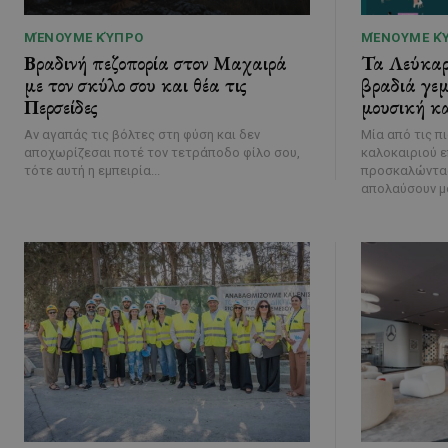
ΜΈΝΟΥΜΕ ΚΎΠΡΟ
ΜΈΝΟΥΜΕ Κ
Βραδινή πεζοπορία στον Μαχαιρά
Τα Λεύκαρα
με τον σκύλο σου και θέα τις
βραδιά γεμ
Περσείδες
μουσική κα
Αν αγαπάς τις βόλτες στη φύση και δεν
Μία από τις π
αποχωρίζεσαι ποτέ τον τετράποδο φίλο σου,
καλοκαιριού ε
τότε αυτή η εμπειρία...
προσκαλώντας
απολαύσουν μο