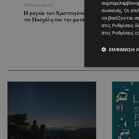
συμπεριλαμβανομ
Previous article
συσκευής. Οι επ
Η μαγεία των Χριστουγέννων στη Λάρνακα ξεκινά 
να βασίζονται σε
τον Πασχάλη και την φωταγώγηση του δέντρου
στις
Ρυθμίσεις δ
στις
Ρυθμίσεις c
ΕΜΦΆΝΙΣΗ 