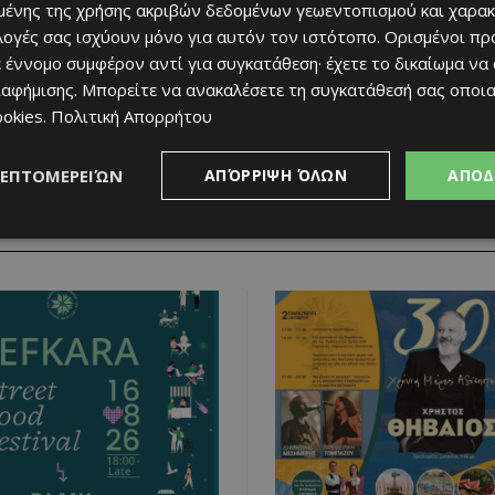
ένης της χρήσης ακριβών δεδομένων γεωεντοπισμού και χαρακ
Next article
ιλογές σας ισχύουν μόνο για αυτόν τον ιστότοπο. Ορισμένοι πρ
με
Η Νέα Συλλογή “Nutcracker Christmas” από το
 έννομο συμφέρον αντί για συγκατάθεση· έχετε το δικαίωμα να
Columbia Confectionery: Όπου η Μαγεία Γίνεται
ιαφήμισης
. Μπορείτε να ανακαλέσετε τη συγκατάθεσή σας οποι
Γεύση
ookies
.
Πολιτική Απορρήτου
ΛΕΠΤΟΜΕΡΕΙΏΝ
ΑΠΌΡΡΙΨΗ ΌΛΩΝ
ΑΠΟΔ
RELATED ARTICLES