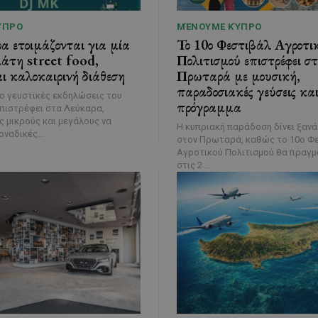
ΎΠΡΟ
ΜΈΝΟΥΜΕ ΚΎΠΡΟ
 ετοιμάζονται για μία
Το 10ο Φεστιβάλ Αγροτι
άτη street food,
Πολιτισμού επιστρέφει στ
ι καλοκαιρινή διάθεση
Πρωταρά με μουσική,
παραδοσιακές γεύσεις και
ιο γευστικές εκδηλώσεις του
πρόγραμμα
πιστρέφει στα Λεύκαρα,
 μικρούς και μεγάλους να
Η κυπριακή παράδοση δίνει ξαν
ναδικές...
στον Πρωταρά, καθώς το 10ο Φ
Αγροτικού Πολιτισμού θα πραγμ
στις 2...