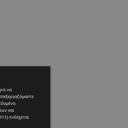
για να
 επεξεργαζόμαστε
δεδομένα
εων και
913)
ενδέχεται