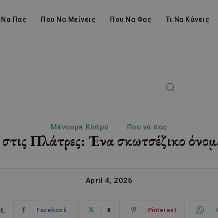
 Να Πας
Που Να Μείνεις
Που Να Φας
Τι Να Κάνεις
Μένουμε Κύπρο
Που να πας
στις Πλάτρες: Ένα σκωτσέζικο όνομ
April 4, 2026
t:
Facebook
X
Pinterest