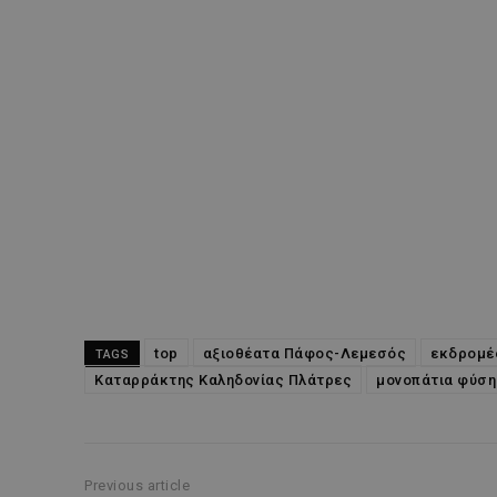
top
αξιοθέατα Πάφος-Λεμεσός
εκδρομέ
TAGS
Καταρράκτης Καληδονίας Πλάτρες
μονοπάτια φύση
Previous article