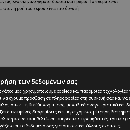
ντας ένα σκηνικό γεμάτο δροσιά και ηρεμία. Το θέαμα είναι
 όταν η ροή του νερού είναι πιο δυνατή.
χρήση των δεδομένων σας
εργάτες μας χρησιμοποιούμε cookies και παρόμοιες τεχνολογίες 
ι να έχουμε πρόσβαση σε πληροφορίες στη συσκευή σας και να
ένα, όπως τη διεύθυνση IP σας, μοναδικά αναγνωριστικά και 
εξατομικευμένες διαφημίσεις και περιεχόμενο, μέτρηση διαφημίσ
οκίνητο όσο και με πεζοπορία. Υπάρχει ένα όμορφο μονοπάτι της
νάλυση κοινού και βελτίωση υπηρεσιών.
Προμηθευτές τρίτων (1
βλάστηση και δροσερά δάση, προσφέροντας μια ολοκληρωμένη
ργάζονται τα δεδομένα σας για αυτούς και άλλους σκοπούς,