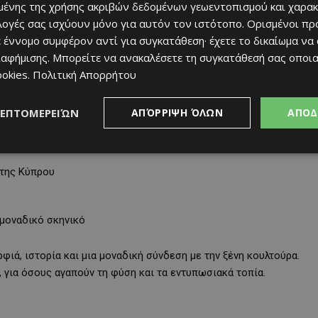
ένης της χρήσης ακριβών δεδομένων γεωεντοπισμού και χαρακ
ιλογές σας ισχύουν μόνο για αυτόν τον ιστότοπο. Ορισμένοι πρ
 έννομο συμφέρον αντί για συγκατάθεση· έχετε το δικαίωμα να
ιαφήμισης
. Μπορείτε να ανακαλέσετε τη συγκατάθεσή σας οποι
Σκωτσέζοι επισκέπτες της περιοχής γοητεύτηκαν από τον
ookies
.
Πολιτική Απορρήτου
α, που στα αρχαία χρόνια ονομαζόταν Καληδονία. Έτσι, ο
ός ως ένας από τους πιο “σκοτσέζικους” τόπους της Κύπρου.
ΛΕΠΤΟΜΕΡΕΙΏΝ
ΑΠΌΡΡΙΨΗ ΌΛΩΝ
ΑΠΟΔ
 της Κύπρου
 μοναδικό σκηνικό
ιά, ιστορία και μια μοναδική σύνδεση με την ξένη κουλτούρα.
, για όσους αγαπούν τη φύση και τα εντυπωσιακά τοπία.