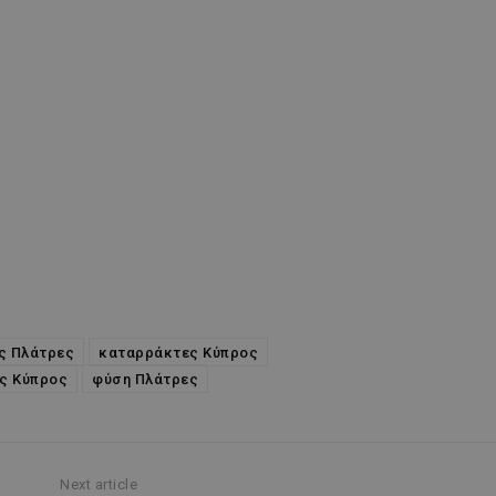
ς Πλάτρες
καταρράκτες Κύπρος
ς Κύπρος
φύση Πλάτρες
Next article