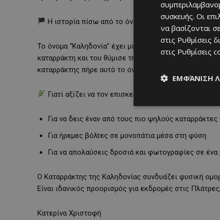
συμπεριλαμβανομ
συσκευής. Οι επ
Η ιστορία πίσω από το όνομα
να βασίζονται σε
στις
Ρυθμίσεις δ
Το όνομα “Καληδονία” έχει μια ιδιαίτερη ιστορία. Οι 
στις
Ρυθμίσεις c
καταρράκτη και του θύμισε την πατρίδα τους, τη Σκωτί
καταρράκτης πήρε αυτό το όνομα και παρέμεινε γνωστ
ΕΜΦΆΝΙΣΗ 
Γιατί αξίζει να τον επισκεφθείς
Για να δεις έναν από τους πιο ψηλούς καταρράκτες
Για ήρεμες βόλτες σε μονοπάτια μέσα στη φύση
Για να απολαύσεις δροσιά και φωτογραφίες σε ένα
Ο Καταρράκτης της Καληδονίας συνδυάζει φυσική ομορφ
Είναι ιδανικός προορισμός για εκδρομές στις Πλάτρες
Κατερίνα Χριστοφή