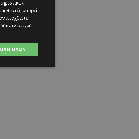
τηριστικών
ομηθευτές μπορεί
 αντιταχθείτε
αδήποτε στιγμή
ΟΧΉ ΌΛΩΝ