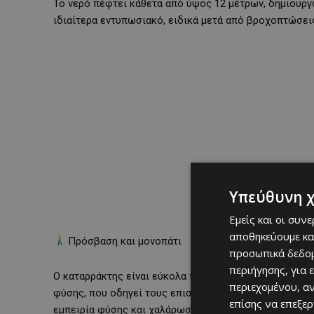
Το νερό πέφτει κάθετα από ύψος 12 μέτρων, δημιουργώ
ιδιαίτερα εντυπωσιακό, ειδικά μετά από βροχοπτώσεις,
Υπεύθυνη 
Εμείς και οι συν
αποθηκεύουμε κα
Πρόσβαση και μονοπάτι
προσωπικά δεδομ
περιήγησης, για 
Ο καταρράκτης είναι εύκολα προσβάσιμος τόσο με αυτ
περιεχομένου, α
φύσης, που οδηγεί τους επισκέπτες μέσα από πυκνή 
επίσης να επεξε
εμπειρία φύσης και χαλάρωσης.