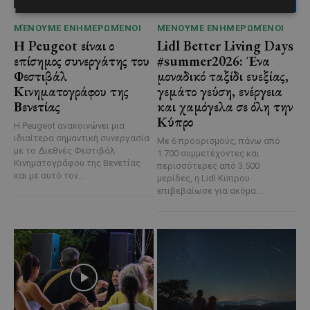
ΜΈΝΟΥΜΕ ΕΝΗΜΕΡΩΜΈΝΟΙ
ΜΈΝΟΥΜΕ ΕΝΗΜΕΡΩΜΈΝΟΙ
Η Peugeot είναι ο
Lidl Better Living Days
επίσημος συνεργάτης του
#summer2026: Ένα
Φεστιβάλ
μοναδικό ταξίδι ευεξίας,
Κινηματογράφου της
γεμάτο γεύση, ενέργεια
Βενετίας
και χαμόγελα σε όλη την
Κύπρο
Η Peugeot ανακοινώνει μια
ιδιαίτερα σημαντική συνεργασία
Με 6 προορισμούς, πάνω από
με το Διεθνές Φεστιβάλ
1.700 συμμετέχοντες και
Κινηματογράφου της Βενετίας
περισσότερες από 3.500
και με αυτό τον...
μερίδες, η Lidl Κύπρου
επιβεβαίωσε για ακόμα...