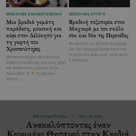
ΜΈΝΟΥΜΕ ΕΝΗΜΕΡΩΜΈΝΟΙ
ΜΈΝΟΥΜΕ ΚΎΠΡΟ
Μια βραδιά γεμάτη
Βραδινή πεζοπορία στον
παράδοση, μουσική και
Μαχαιρά με τον σκύλο
κέφι στον Δελίκηπο για
σου και θέα τις Περσείδες
τη γιορτή του
Αν αγαπάς τις βόλτες στη φύση
Χρυσοσώτηρος
και δεν αποχωρίζεσαι ποτέ τον
τετράποδο φίλο σου, τότε αυτή
@menoumekypro Μια βραδιά
η εμπειρία...
γεμάτη παράδοση, μουσική, χορό
και αυθεντικές γεύσεις στον
Δελίκηπο!
Το κρητικό
γλέντι,...