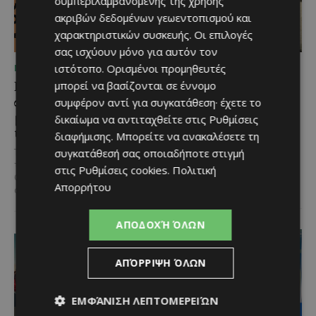
συμπεριλαμβανομένης της χρήσης
ακριβών δεδομένων γεωεντοπισμού και
χαρακτηριστικών συσκευής. Οι επιλογές
σας ισχύουν μόνο για αυτόν τον
ιστότοπο. Ορισμένοι προμηθευτές
ΜΈΝΟΥΜΕ ΕΝΗΜΕΡΩΜΈΝΟΙ
ΜΈΝΟΥΜΕ ΕΝΗΜΕΡΩΜΈΝΟΙ
Η Arla Protein
Νέος Γενικός Διευθυντής
μπορεί να βασίζονται σε έννομο
συνεχίζει να καινοτομεί
του Hilton Nicosia ο
συμφέρον αντί για συγκατάθεση· έχετε το
με το Arla Protein Food
Ilio Rodoni
δικαίωμα να αντιταχθείτε στις
Ρυθμίσεις
to Go.
διαφήμισης
. Μπορείτε να ανακαλέσετε τη
Καθήκοντα Γενικού Διευθυντή
στο Hilton Nicosia αναλαμβάνει ο
συγκατάθεσή σας οποιαδήποτε στιγμή
Το πλήρες γεύμα που ακολουθεί
Ilio Rodoni, παίρνοντας τη
τον ρυθμό της σύγχρονης ζωής.
στις
Ρυθμίσεις cookies
.
Πολιτική
σκυτάλη από τον κ. Εύρο
Οι σύγχρονοι ρυθμοί της ζωής
Απορρήτου
Στυλιανού,...
αλλάζουν τον τρόπο που...
ΑΠΟΔΟΧΉ ΌΛΩΝ
ΑΠΌΡΡΙΨΗ ΌΛΩΝ
ΕΜΦΆΝΙΣΗ ΛΕΠΤΟΜΕΡΕΙΏΝ