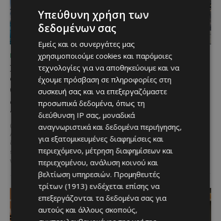
Υπεύθυνη χρήση των
δεδομένων σας
Εμείς και οι συνεργάτες μας
χρησιμοποιούμε cookies και παρόμοιες
ΜΈΝΟΥΜΕ ΚΎΠΡΟ
ΜΈΝΟΥΜΕ ΚΎΠΡΟ
Καλοκαίρι στη Λεμεσό:
Η αγαπημένη πισίνα του
τεχνολογίες για να αποθηκεύουμε και να
Θαλάσσια σπορ για όσους
Αγίου Ιωάννη Πιτσιλιάς
έχουμε πρόσβαση σε πληροφορίες στη
θέλουν κάτι περισσότερο
ανοίγει ξανά – Έτοιμη
συσκευή σας και να επεξεργαζόμαστε
από μια μέρα στην
να υποδεχθεί το κοινό
προσωπικά δεδομένα, όπως τη
παραλία
διεύθυνση IP σας, μοναδικά
Μια αγαπημένη καλοκαιρινή
επιλογή στην ορεινή Κύπρο
@menoumekypro Καλοκαίρι στη
αναγνωριστικά και δεδομένα περιήγησης,
επιστρέφει ανανεωμένη. Η
Λεμεσό σημαίνει θάλασσα,
για εξατομικευμένες διαφημίσεις και
υπαίθρια πισίνα στον Άγιο
δράση και… αδρεναλίνη!
Jet
περιεχόμενο, μέτρηση διαφημίσεων και
Ιωάννη Πιτσιλιάς ολοκλήρωσε
ski, parasailing, SUP, καγιάκ,
τις...
wakeboard,...
περιεχομένου, ανάλυση κοινού και
βελτίωση υπηρεσιών.
Προμηθευτές
τρίτων (1913)
ενδέχεται επίσης να
επεξεργάζονται τα δεδομένα σας για
αυτούς και άλλους σκοπούς,