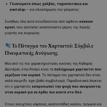
Γλυκίσματα όπως χαλβάς, ταχινοπιτάκια και
κανταΐφι
– για ολοκλήρωση του γεύματος.
Συνήθως όλα αυτά συνοδεύονται από άφθονο
κόκκινο
κρασί
, που αποτελεί αναπόσπαστο μέρος της λαϊκής
γιορτής και ευφορίας.
Το Πέταγμα του Χαρταετού: Σύμβολο
Πνευματικής Ανύψωσης
Μία από τις πιο χαρακτηριστικές εικόνες της Καθαράς
Δευτέρας στην Κύπρο είναι τα
πολύχρωμα χαρταετοί που
γεμίζουν τον ουρανό
. Το πέταγμα του χαρταετού δεν είναι
απλά παιχνίδι· έχει βαθύ συμβολισμό. Παραδοσιακά λέγεται
ότι ο χαρταετός
εκπροσωπεί την ψυχή που ανυψώνεται
στον ουρανό για να έρθει πιο κοντά στο Θεό
.
Στους ανοιχτούς κάμπους, εκατοντάδες κύκλοι, τρίγωνα και