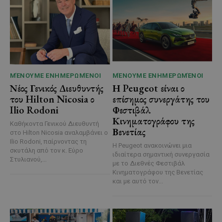
ΜΈΝΟΥΜΕ ΕΝΗΜΕΡΩΜΈΝΟΙ
ΜΈΝΟΥΜΕ ΕΝΗΜΕΡΩΜΈΝΟΙ
Νέος Γενικός Διευθυντής
Η Peugeot είναι ο
του Hilton Nicosia ο
επίσημος συνεργάτης του
Ilio Rodoni
Φεστιβάλ
Κινηματογράφου της
Καθήκοντα Γενικού Διευθυντή
Βενετίας
στο Hilton Nicosia αναλαμβάνει ο
Ilio Rodoni, παίρνοντας τη
Η Peugeot ανακοινώνει μια
σκυτάλη από τον κ. Εύρο
ιδιαίτερα σημαντική συνεργασία
Στυλιανού,...
με το Διεθνές Φεστιβάλ
Κινηματογράφου της Βενετίας
και με αυτό τον...