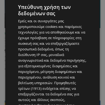
Υπεύθυνη χρήση των
δεδομένων σας
Εμείς και οι συνεργάτες μας
χρησιμοποιούμε cookies και παρόμοιες
τεχνολογίες για να αποθηκεύουμε και να
ΜΈΝΟΥΜΕ ΚΎΠΡΟ
ΜΈΝΟΥΜΕ ΚΎΠΡΟ
έχουμε πρόσβαση σε πληροφορίες στη
Βραδινή πεζοπορία στον
Τα Λεύκαρα
συσκευή σας και να επεξεργαζόμαστε
Μαχαιρά με τον σκύλο
ετοιμάζονται για μία
σου και θέα τις Περσείδες
βραδιά γεμάτη street
προσωπικά δεδομένα, όπως τη
food, μουσική και
διεύθυνση IP σας, μοναδικά
Αν αγαπάς τις βόλτες στη φύση
καλοκαιρινή διάθεση
αναγνωριστικά και δεδομένα περιήγησης,
και δεν αποχωρίζεσαι ποτέ τον
τετράποδο φίλο σου, τότε αυτή
για εξατομικευμένες διαφημίσεις και
Μία από τις πιο γευστικές
η εμπειρία...
εκδηλώσεις του καλοκαιριού
περιεχόμενο, μέτρηση διαφημίσεων και
επιστρέφει στα Λεύκαρα,
περιεχομένου, ανάλυση κοινού και
προσκαλώντας μικρούς και
βελτίωση υπηρεσιών.
Προμηθευτές
μεγάλους να απολαύσουν
μοναδικές...
τρίτων (1913)
ενδέχεται επίσης να
επεξεργάζονται τα δεδομένα σας για
αυτούς και άλλους σκοπούς,