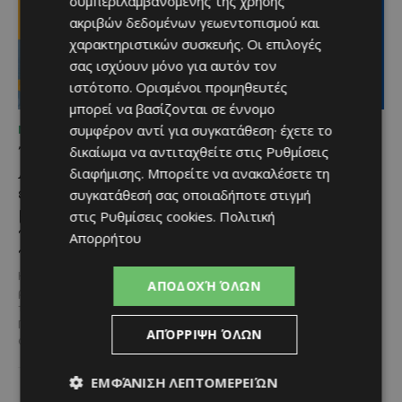
συμπεριλαμβανομένης της χρήσης
ακριβών δεδομένων γεωεντοπισμού και
χαρακτηριστικών συσκευής. Οι επιλογές
σας ισχύουν μόνο για αυτόν τον
ιστότοπο. Ορισμένοι προμηθευτές
μπορεί να βασίζονται σε έννομο
συμφέρον αντί για συγκατάθεση· έχετε το
ΜΈΝΟΥΜΕ ΚΎΠΡΟ
ΜΈΝΟΥΜΕ ΕΝΗΜΕΡΩΜΈΝΟΙ
Το 10ο Φεστιβάλ
Διεθνώς αναγνωρισμένα
δικαίωμα να αντιταχθείτε στις
Ρυθμίσεις
Αγροτικού Πολιτισμού
κρασιά στην κορυφαία
διαφήμισης
. Μπορείτε να ανακαλέσετε τη
επιστρέφει στον Πρωταρά
σχέση ποιότητας-τιμής
συγκατάθεσή σας οποιαδήποτε στιγμή
με μουσική,
από τη Lidl Κύπρου
στις
Ρυθμίσεις cookies
.
Πολιτική
παραδοσιακές γεύσεις και
Απορρήτου
Με σφραγίδα ποιότητας από
πλούσιο πρόγραμμα
τους Masters of Wine, η κάβα της
εταιρείας συνδυάζει εξαιρετική
Η κυπριακή παράδοση δίνει ξανά
ΑΠΟΔΟΧΉ ΌΛΩΝ
ποικιλία, διεθνείς διακρίσεις
ραντεβού στον Πρωταρά, καθώς
και...
το 10ο Φεστιβάλ Αγροτικού
Πολιτισμού θα πραγματοποιηθεί
ΑΠΌΡΡΙΨΗ ΌΛΩΝ
στις 2...
ΕΜΦΆΝΙΣΗ ΛΕΠΤΟΜΕΡΕΙΏΝ