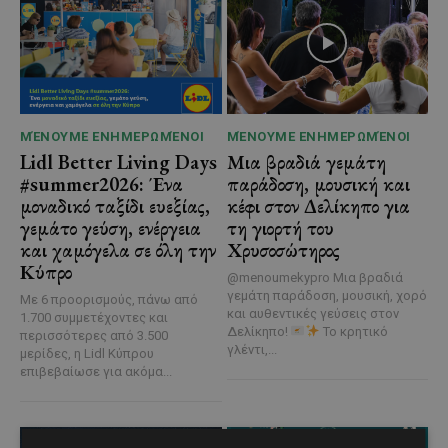
ΜΈΝΟΥΜΕ ΕΝΗΜΕΡΩΜΈΝΟΙ
ΜΈΝΟΥΜΕ ΕΝΗΜΕΡΩΜΈΝΟΙ
Lidl Better Living Days
Μια βραδιά γεμάτη
#summer2026: Ένα
παράδοση, μουσική και
μοναδικό ταξίδι ευεξίας,
κέφι στον Δελίκηπο για
γεμάτο γεύση, ενέργεια
τη γιορτή του
και χαμόγελα σε όλη την
Χρυσοσώτηρος
Κύπρο
@menoumekypro Μια βραδιά
γεμάτη παράδοση, μουσική, χορό
Με 6 προορισμούς, πάνω από
και αυθεντικές γεύσεις στον
1.700 συμμετέχοντες και
Δελίκηπο!
Το κρητικό
περισσότερες από 3.500
γλέντι,...
μερίδες, η Lidl Κύπρου
επιβεβαίωσε για ακόμα...