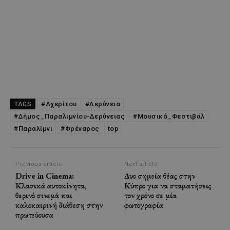
#Αχερίτου
#Δερύνεια
TAGS
#Δήμος_Παραλιμνίου-Δερύνειας
#Μουσικό_Φεστιβάλ
#Παραλίμνι
#Φρέναρος
top
Previous article
Next article
Drive in Cinema:
Δυο σημεία θέας στην
Κλασικά αυτοκίνητα,
Κύπρο για να σταματήσεις
θερινό σινεμά και
τον χρόνο σε μία
καλοκαιρινή διάθεση στην
φωτογραφία
πρωτεύουσα