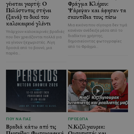
γίνεται γιορτή: Ο
Φράγμα Κλήρου:
Πολύστυπος στήνει
Ψάρεψαν και άφησαν τα
(ξανά) το δικό του
σκουπίδια τους πίσω
καλοκαιρινό γλέντι
Μια εικόνα που σίγουρα δεν τιμά
κανέναν ανέδειξε μέσα από το
Υπάρχουν καλοκαιρινές βραδιές
διαδίκτυο χρήστης,
που δεν χρειάζονται πολλά για
δημοσιεύοντας φωτογραφίες
να γίνουν ξεχωριστές. Λίγη
από το Φράγμα...
δροσιά από το βουνό, μια
παρέα...
ΠΟΥ ΝΑ ΠΑΣ
ΠΡΌΣΩΠΑ
Βραδιά κάτω από τις
Ν.Κιζίλγιουρεκ:
Περσείδες: Φωτογραφική
Ουτοπιστής και