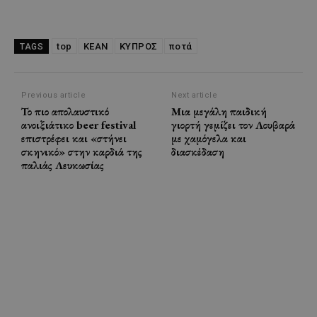
top
ΚΕΑΝ
ΚΥΠΡΟΣ
ποτά
TAGS
Previous article
Next article
Το πιο απολαυστικό
Μια μεγάλη παιδική
ανοιξιάτικο beer festival
γιορτή γεμίζει τον Λουβαρά
επιστρέφει και «στήνει
με χαμόγελα και
σκηνικό» στην καρδιά της
διασκέδαση
παλιάς Λευκωσίας