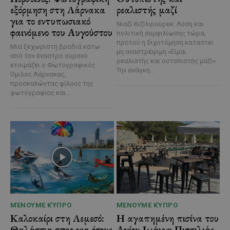
εξόρμηση στη Λάρνακα
ρεαλιστής μαζί
για το εντυπωσιακό
Νιαζί Κιζίλγιουρεκ: Λύση και
φαινόμενο του Αυγούστου
πολιτική συμφιλίωσης τώρα,
προτού η διχοτόμηση καταστεί
Μια ξεχωριστή βραδιά κάτω
μη αναστρέψιμη «Είμαι
από τον έναστρο ουρανό
ρεαλιστής και ουτοπιστής μαζί»
ετοιμάζει ο Φωτογραφικός
Την ανάγκη...
Όμιλος Λάρνακας,
προσκαλώντας φίλους της
φωτογραφίας και...
ΜΈΝΟΥΜΕ ΚΎΠΡΟ
ΜΈΝΟΥΜΕ ΚΎΠΡΟ
Καλοκαίρι στη Λεμεσό:
Η αγαπημένη πισίνα του
Θαλάσσια σπορ για όσους
Αγίου Ιωάννη Πιτσιλιάς