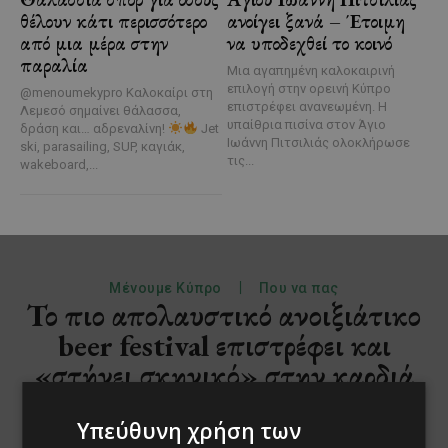
θέλουν κάτι περισσότερο
ανοίγει ξανά – Έτοιμη
από μια μέρα στην
να υποδεχθεί το κοινό
παραλία
Μια αγαπημένη καλοκαιρινή
επιλογή στην ορεινή Κύπρο
@menoumekypro Καλοκαίρι στη
επιστρέφει ανανεωμένη. Η
Λεμεσό σημαίνει θάλασσα,
υπαίθρια πισίνα στον Άγιο
δράση και… αδρεναλίνη!
Jet
Ιωάννη Πιτσιλιάς ολοκλήρωσε
ski, parasailing, SUP, καγιάκ,
τις...
wakeboard,...
Υπεύθυνη χρήση των