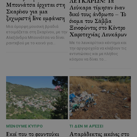
ΛΕΥΚΑΡΩΝ: Τα
Μπουνάτσα έρχεται στη
Λεύκαρα τίμησαν έναν
Σκαρίνου για μια
δικό τους άνθρωπο – Το
ξεχωριστή live εμφάνιση
όνομα του Σάββα
Ξενοφώντος στο Κέντρο
Μια όμορφη μουσική βραδιά
ετοιμάζεται στη Σκαρίνου, με την
Χειροτεχνίας Λευκάρων
Αλεξάνδρα Μπουνάτσα να δίνει
Με το λευκαρίτικο κέντημα και
ραντεβού με το κοινό για...
την αργυροχοΐα να κλέβουν τις
εντυπώσεις και με πλήθος
κόσμου να δίνει το...
ΜΈΝΟΥΜΕ ΚΎΠΡΟ
ΤΙ ΔΕΝ Μ ΑΡΈΣΕΙ
Εκεί που το φουντούκι
Απαράδεκτες εικόνες στο