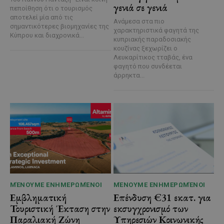
γενιά σε γενιά
πεποίθηση ότι ο τουρισμός
αποτελεί μία από τις
Ανάμεσα στα πιο
σημαντικότερες βιομηχανίες της
χαρακτηριστικά φαγητά της
Κύπρου και διαχρονικά...
κυπριακής παραδοσιακής
κουζίνας ξεχωρίζει ο
Λευκαρίτικος τταβάς, ένα
φαγητό που συνδέεται
άρρηκτα...
ΜΈΝΟΥΜΕ ΕΝΗΜΕΡΩΜΈΝΟΙ
ΜΈΝΟΥΜΕ ΕΝΗΜΕΡΩΜΈΝΟΙ
Εμβληματική
Επένδυση €31 εκατ. για
Τουριστική Έκταση στην
εκσυγχρονισμό των
Παραλιακή Ζώνη
Υπηρεσιών Κοινωνικής