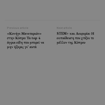
Previous article
Next article
«Κυνήγι Μανιταριών»
STEM+ και Αειφορία: Η
στην Κύπρο: Τα top 4
εκπαίδευση που χτίζει το
άγρια είδη που μπορεί να
μέλλον της Κύπρου
μην ήξερες γι’ αυτά