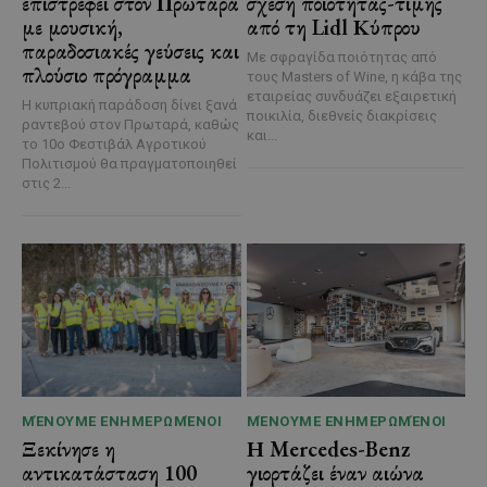
επιστρέφει στον Πρωταρά
σχέση ποιότητας-τιμής
με μουσική,
από τη Lidl Κύπρου
παραδοσιακές γεύσεις και
Με σφραγίδα ποιότητας από
πλούσιο πρόγραμμα
τους Masters of Wine, η κάβα της
εταιρείας συνδυάζει εξαιρετική
Η κυπριακή παράδοση δίνει ξανά
ποικιλία, διεθνείς διακρίσεις
ραντεβού στον Πρωταρά, καθώς
και...
το 10ο Φεστιβάλ Αγροτικού
Πολιτισμού θα πραγματοποιηθεί
στις 2...
ΜΈΝΟΥΜΕ ΕΝΗΜΕΡΩΜΈΝΟΙ
ΜΈΝΟΥΜΕ ΕΝΗΜΕΡΩΜΈΝΟΙ
Ξεκίνησε η
Η Mercedes-Benz
αντικατάσταση 100
γιορτάζει έναν αιώνα