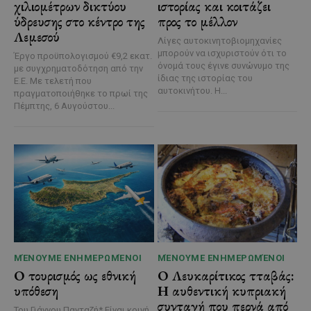
χιλιομέτρων δικτύου
ιστορίας και κοιτάζει
ύδρευσης στο κέντρο της
προς το μέλλον
Λεμεσού
Λίγες αυτοκινητοβιομηχανίες
μπορούν να ισχυριστούν ότι το
Έργο προϋπολογισμού €9,2 εκατ.
όνομά τους έγινε συνώνυμο της
με συγχρηματοδότηση από την
ίδιας της ιστορίας του
Ε.Ε. Με τελετή που
αυτοκινήτου. Η...
πραγματοποιήθηκε το πρωί της
Πέμπτης, 6 Αυγούστου...
ΜΈΝΟΥΜΕ ΕΝΗΜΕΡΩΜΈΝΟΙ
ΜΈΝΟΥΜΕ ΕΝΗΜΕΡΩΜΈΝΟΙ
Ο τουρισμός ως εθνική
Ο Λευκαρίτικος τταβάς:
υπόθεση
Η αυθεντική κυπριακή
συνταγή που περνά από
Του Γιάννου Πανταζή* Είναι κοινή