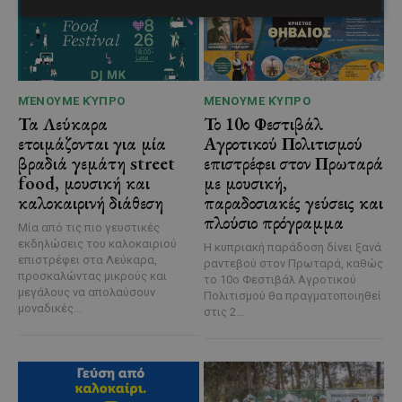
ΜΈΝΟΥΜΕ ΚΎΠΡΟ
ΜΈΝΟΥΜΕ ΚΎΠΡΟ
Τα Λεύκαρα
Το 10ο Φεστιβάλ
ετοιμάζονται για μία
Αγροτικού Πολιτισμού
βραδιά γεμάτη street
επιστρέφει στον Πρωταρά
food, μουσική και
με μουσική,
καλοκαιρινή διάθεση
παραδοσιακές γεύσεις και
πλούσιο πρόγραμμα
Μία από τις πιο γευστικές
εκδηλώσεις του καλοκαιριού
Η κυπριακή παράδοση δίνει ξανά
επιστρέφει στα Λεύκαρα,
ραντεβού στον Πρωταρά, καθώς
προσκαλώντας μικρούς και
το 10ο Φεστιβάλ Αγροτικού
μεγάλους να απολαύσουν
Πολιτισμού θα πραγματοποιηθεί
μοναδικές...
στις 2...