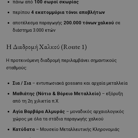
πάνω από
100 σωροί σκωρίας
περίπου
4 εκατομμύρια τόνοι αποβλήτων
αποτέλεσμα παραγωγής
200.000 τόνων χαλκού
σε
διάστημα 3.000 ετών
Η Διαδρομή Χαλκού (Route 1)
Η προτεινόμενη διαδρομή περιλαμβάνει σημαντικούς
σταθμούς:
Σια / Σια
– εντυπωσιακά gossans και αρχαία μεταλλεία
Μαθιάτης (Νότιο & Βόρειο Μεταλλείο)
– εξόρυξη
από τη 2η χιλιετία π.Χ.
Αγία Βαρβάρα Αλμυράς
– μοναδικός αρχαιολογικός
χώρος με όλα τα στάδια παραγωγής χαλκού
Κατύδατα
– Μουσείο Μεταλλευτικής Κληρονομιάς