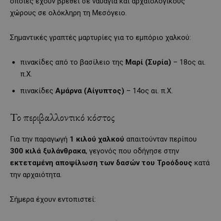
οποίες έχουν βρεθεί σε ναυάγια και αρχαιολογικούς
χώρους σε ολόκληρη τη Μεσόγειο.
Σημαντικές γραπτές μαρτυρίες για το εμπόριο χαλκού:
πινακίδες από το βασίλειο της
Μαρί (Συρία)
– 18ος αι.
π.Χ.
πινακίδες
Αμάρνα (Αίγυπτος)
– 14ος αι. π.Χ.
Το περιβαλλοντικό κόστος
Για την παραγωγή
1 κιλού χαλκού
απαιτούνταν περίπου
300 κιλά ξυλάνθρακα
, γεγονός που οδήγησε στην
εκτεταμένη αποψίλωση των δασών του Τροόδους
κατά
την αρχαιότητα.
Σήμερα έχουν εντοπιστεί: