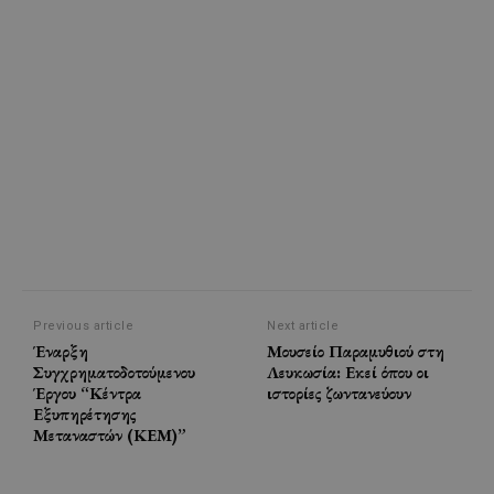
Previous article
Next article
Έναρξη
Μουσείο Παραμυθιού στη
Συγχρηματοδοτούμενου
Λευκωσία: Εκεί όπου οι
Έργου “Κέντρα
ιστορίες ζωντανεύουν
Εξυπηρέτησης
Μεταναστών (ΚΕΜ)”