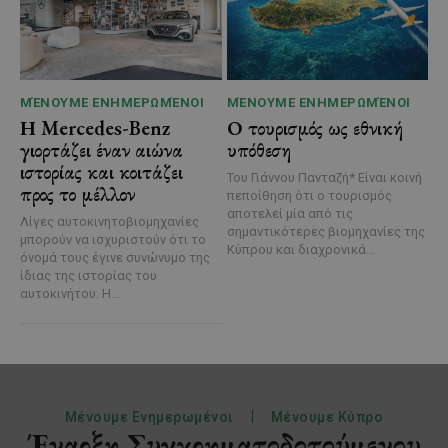
ΜΈΝΟΥΜΕ ΕΝΗΜΕΡΩΜΈΝΟΙ
ΜΈΝΟΥΜΕ ΕΝΗΜΕΡΩΜΈΝΟΙ
Η Mercedes-Benz
Ο τουρισμός ως εθνική
γιορτάζει έναν αιώνα
υπόθεση
ιστορίας και κοιτάζει
Του Γιάννου Πανταζή* Είναι κοινή
προς το μέλλον
πεποίθηση ότι ο τουρισμός
αποτελεί μία από τις
Λίγες αυτοκινητοβιομηχανίες
σημαντικότερες βιομηχανίες της
μπορούν να ισχυριστούν ότι το
Κύπρου και διαχρονικά...
όνομά τους έγινε συνώνυμο της
ίδιας της ιστορίας του
αυτοκινήτου. Η...