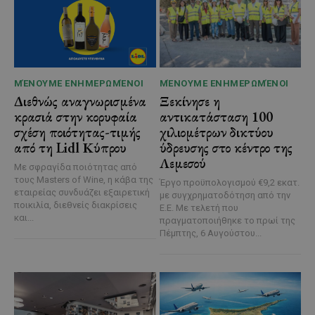
ΜΈΝΟΥΜΕ ΕΝΗΜΕΡΩΜΈΝΟΙ
ΜΈΝΟΥΜΕ ΕΝΗΜΕΡΩΜΈΝΟΙ
Διεθνώς αναγνωρισμένα
Ξεκίνησε η
κρασιά στην κορυφαία
αντικατάσταση 100
σχέση ποιότητας-τιμής
χιλιομέτρων δικτύου
από τη Lidl Κύπρου
ύδρευσης στο κέντρο της
Λεμεσού
Με σφραγίδα ποιότητας από
τους Masters of Wine, η κάβα της
Έργο προϋπολογισμού €9,2 εκατ.
εταιρείας συνδυάζει εξαιρετική
με συγχρηματοδότηση από την
ποικιλία, διεθνείς διακρίσεις
Ε.Ε. Με τελετή που
και...
πραγματοποιήθηκε το πρωί της
Πέμπτης, 6 Αυγούστου...