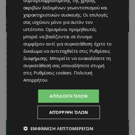
συμπεριλαμβανομένης της χρήσης
ακριβών δεδομένων γεωεντοπισμού και
χαρακτηριστικών συσκευής. Οι επιλογές
σας ισχύουν μόνο για αυτόν τον
ιστότοπο. Ορισμένοι προμηθευτές
μπορεί να βασίζονται σε έννομο
ΜΈΝΟΥΜΕ ΕΝΗΜΕΡΩΜΈΝΟΙ
ΜΈΝΟΥΜΕ ΚΎΠΡΟ
συμφέρον αντί για συγκατάθεση· έχετε το
Μια βραδιά γεμάτη
Βραδινή πεζοπορία στον
δικαίωμα να αντιταχθείτε στις
Ρυθμίσεις
παράδοση, μουσική και
Μαχαιρά με τον σκύλο
διαφήμισης
. Μπορείτε να ανακαλέσετε τη
κέφι στον Δελίκηπο για
σου και θέα τις Περσείδες
συγκατάθεσή σας οποιαδήποτε στιγμή
τη γιορτή του
Αν αγαπάς τις βόλτες στη φύση
Χρυσοσώτηρος
στις
Ρυθμίσεις cookies
.
Πολιτική
και δεν αποχωρίζεσαι ποτέ τον
τετράποδο φίλο σου, τότε αυτή
Απορρήτου
@menoumekypro Μια βραδιά
η εμπειρία...
γεμάτη παράδοση, μουσική, χορό
και αυθεντικές γεύσεις στον
ΑΠΟΔΟΧΉ ΌΛΩΝ
Δελίκηπο!
Το κρητικό
γλέντι,...
ΑΠΌΡΡΙΨΗ ΌΛΩΝ
ΕΜΦΆΝΙΣΗ ΛΕΠΤΟΜΕΡΕΙΏΝ