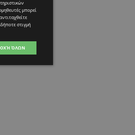
τηριστικών
ομηθευτές μπορεί
 αντιταχθείτε
αδήποτε στιγμή
ΟΧΉ ΌΛΩΝ