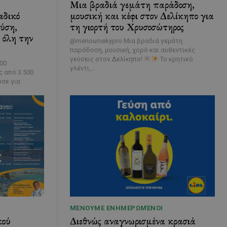
Μια βραδιά γεμάτη παράδοση,
αδικό
μουσική και κέφι στον Δελίκηπο για
εύση,
τη γιορτή του Χρυσοσώτηρος
 όλη την
@menoumekypro Μια βραδιά γεμάτη
παράδοση, μουσική, χορό και αυθεντικές
γεύσεις στον Δελίκηπο!
Το κρητικό
00
γλέντι,...
 από 3.500
ωσε για
ΜΈΝΟΥΜΕ ΕΝΗΜΕΡΩΜΈΝΟΙ
κού
Διεθνώς αναγνωρισμένα κρασιά