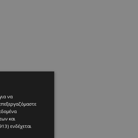
για να
 επεξεργαζόμαστε
δεδομένα
εων και
913)
ενδέχεται