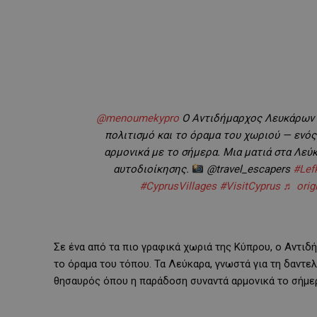
@menoumekypro
Ο Αντιδήμαρχος Λευκάρων μο
πολιτισμό και το όραμα του χωριού — ενό
αρμονικά με το σήμερα. Μια ματιά στα Λεύ
αυτοδιοίκησης.
@travel_escapers
#Lef
#CyprusVillages
#VisitCyprus
♬ orig
Σε ένα από τα πιο γραφικά χωριά της Κύπρου, ο Αντιδ
το όραμα του τόπου. Τα Λεύκαρα, γνωστά για τη δαντε
θησαυρός όπου η παράδοση συναντά αρμονικά το σήμε