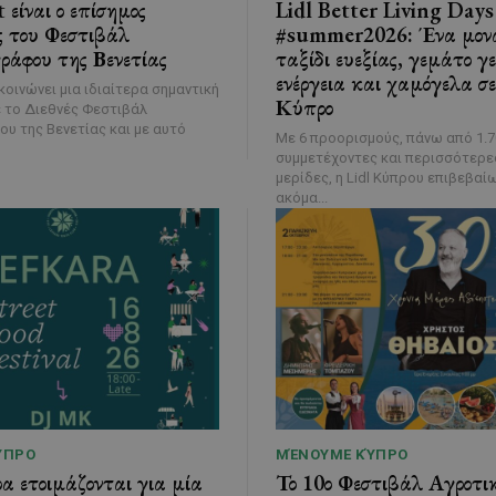
είναι ο επίσημος
Lidl Better Living Days
ς του Φεστιβάλ
#summer2026: Ένα μον
ράφου της Βενετίας
ταξίδι ευεξίας, γεμάτο γ
ενέργεια και χαμόγελα σε
κοινώνει μια ιδιαίτερα σημαντική
Κύπρο
 το Διεθνές Φεστιβάλ
υ της Βενετίας και με αυτό
Με 6 προορισμούς, πάνω από 1.7
συμμετέχοντες και περισσότερες
μερίδες, η Lidl Κύπρου επιβεβαί
ακόμα...
ΎΠΡΟ
ΜΈΝΟΥΜΕ ΚΎΠΡΟ
 ετοιμάζονται για μία
Το 10ο Φεστιβάλ Αγροτι