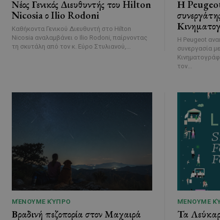
Νέος Γενικός Διευθυντής του Hilton
Η Peugeot 
Nicosia ο Ilio Rodoni
συνεργάτη
Κινηματογ
Καθήκοντα Γενικού Διευθυντή στο Hilton
Nicosia αναλαμβάνει ο Ilio Rodoni, παίρνοντας
Η Peugeot ανα
τη σκυτάλη από τον κ. Εύρο Στυλιανού,...
συνεργασία με
Κινηματογράφο
τον...
ΜΈΝΟΥΜΕ ΚΎΠΡΟ
ΜΈΝΟΥΜΕ Κ
Βραδινή πεζοπορία στον Μαχαιρά
Τα Λεύκαρα