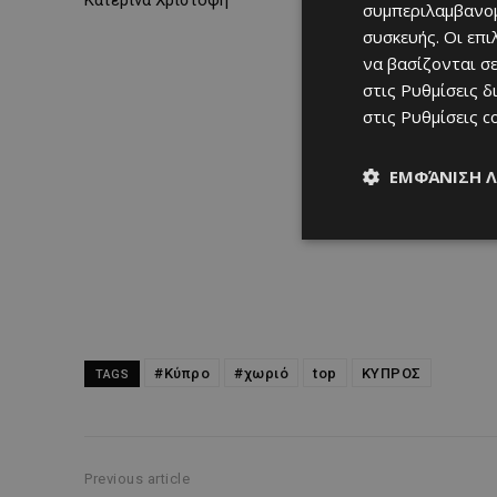
Κατερίνα Χριστοφή
συμπεριλαμβανομ
συσκευής. Οι επ
να βασίζονται σε
στις
Ρυθμίσεις δ
στις
Ρυθμίσεις c
ΕΜΦΆΝΙΣΗ 
#Κύπρο
#χωριό
top
ΚΥΠΡΟΣ
TAGS
Previous article