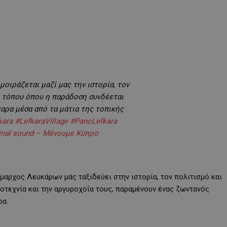
ιράζεται μαζί μας την ιστορία, τον
ς τόπου όπου η παράδοση συνδέεται
καρα μέσα από τα μάτια της τοπικής
kara
#LefkaraVillage
#PanoLefkara
inal sound – Μένουμε Κύπρο
ήμαρχος Λευκάρων μάς ταξιδεύει στην ιστορία, τον πολιτισμό και
λοτεχνία και την αργυροχοΐα τους, παραμένουν ένας ζωντανός
ρα.