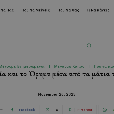
 Να Πας
Που Να Μείνεις
Που Να Φας
Τι Να Κάνεις
Μένουμε Ενημερωμένοι
Μένουμε Κύπρο
Που να πα
ία και το Όραμα μέσα από τα μάτια
November 26, 2025
t:
Facebook
X
Pinterest