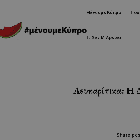
Μένουμε Κύπρο
Που
Τι Δεν Μ Αρέσει
Λευκαρίτικα: Η 
Share pos