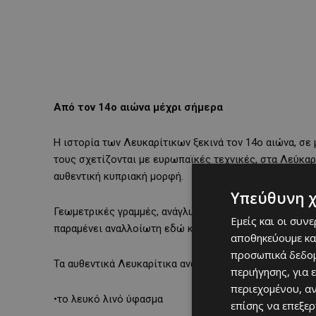
Από τον 14ο αιώνα μέχρι σήμερα
Η ιστορία των Λευκαρίτικων ξεκινά τον 14ο αιώνα, σε
τους σχετίζονται με ευρωπαϊκές τεχνικές, στα Λεύκαρ
αυθεντική κυπριακή μορφή.
Υπεύθυνη 
Γεωμετρικές γραμμές, ανάγλυφα σχέδια και συμμετρικά
Εμείς και οι συν
παραμένει αναλλοίωτη εδώ και αιώνες.
αποθηκεύουμε κα
προσωπικά δεδομ
Τα αυθεντικά Λευκαρίτικα αναγνωρίζονται εύκολα από:
περιήγησης, για 
περιεχομένου, α
•το λευκό λινό ύφασμα
επίσης να επεξε