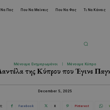
 Να Πας
Που Να Μείνεις
Που Να Φας
Τι Να Κάνεις
Μένουμε Ενημερωμένοι
Μένουμε Κύπρο
Δαντέλα της Κύπρου που Έγινε Παγ
December 5, 2025
t:
Facebook
X
Pinterest