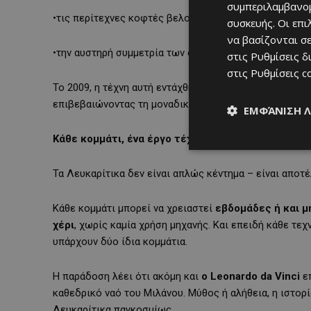
συμπεριλαμβανομ
•τις περίτεχνες κοφτές βελονιές
συσκευής. Οι επ
να βασίζονται σε
•την αυστηρή συμμετρία των σχεδίων
στις
Ρυθμίσεις δ
στις
Ρυθμίσεις c
Το 2009, η τέχνη αυτή εντάχθηκε επίσημα στον
Κατάλο
επιβεβαιώνοντας τη μοναδική της αξία.
ΕΜΦΆΝΙΣΗ 
Κάθε κομμάτι, ένα έργο τέχνης
Τα Λευκαρίτικα δεν είναι απλώς κέντημα – είναι αποτ
Κάθε κομμάτι μπορεί να χρειαστεί
εβδομάδες ή και μ
χέρι
, χωρίς καμία χρήση μηχανής. Και επειδή κάθε τε
υπάρχουν δύο ίδια κομμάτια.
Η παράδοση λέει ότι ακόμη και
ο Leonardo da Vinci
επ
καθεδρικό ναό του Μιλάνου. Μύθος ή αλήθεια, η ιστορί
Λευκαρίτικα παγκοσμίως.