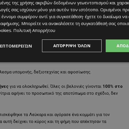
ένης της χρήσης ακριβών δεδομένων γεωεντοπισμού και χαρακ
ιλογές σας ισχύουν μόνο για αυτόν τον ιστότοπο. Ορισμένοι πρ
 έννομο συμφέρον αντί για συγκατάθεση· έχετε το δικαίωμα να
ιαφήμισης
. Μπορείτε να ανακαλέσετε τη συγκατάθεσή σας οποι
ookies
.
Πολιτική Απορρήτου
γο Άυλης Πολιτιστικής Κληρονομιάς της UNESCO
,
ΛΕΠΤΟΜΕΡΕΙΏΝ
ΑΠΌΡΡΙΨΗ ΌΛΩΝ
ΑΠΟΔ
έλεσμα υπομονής, δεξιοτεχνίας και αφοσίωσης.
ήνες
για να ολοκληρωθεί. Όλες οι βελονιές γίνονται
100% στο
χνίτρια αφήνει το προσωπικό της αποτύπωμα στο σχέδιο, δεν
ισκέφθηκε τα Λεύκαρα και αγόρασε ένα κομμάτι για τον
α αυτή δείχνει το κύρος και τη φήμη που απέκτησαν τα