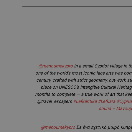
@menoumekypro
In a small Cypriot village in 
one of the world’s most iconic lace arts was bor
century, crafted with strict geometry, cut-work st
place on UNESCO’s Intangible Cultural Heritag
months to complete — a true work of art that keep
@travel_escapers
#Lefkaritika
#Lefkara
#Cypru
sound – Μένουμ
@menoumekypro
Σε ένα σχετικό μικρό κυπρ