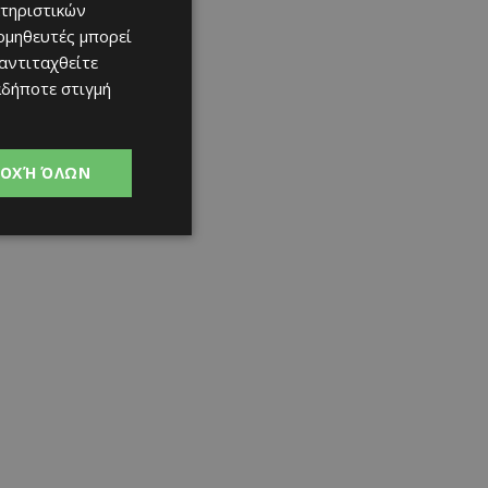
τηριστικών
ομηθευτές μπορεί
 αντιταχθείτε
αδήποτε στιγμή
ΟΧΉ ΌΛΩΝ