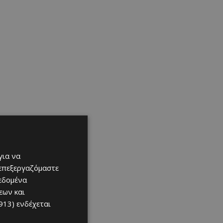
για να
 επεξεργαζόμαστε
δεδομένα
εων και
913)
ενδέχεται