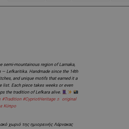
the semi-mountainous region of Larnaka,
n — Lefkaritika. Handmade since the 14th
itches, and unique motifs that earned it a
e list. Each piece takes weeks or even
s the tradition of Lefkara alive.
s
#Tradition
#CypriotHeritage
♬ original
ε Κύπρο
ιακό χωριό της ημιορεινής Λάρνακας