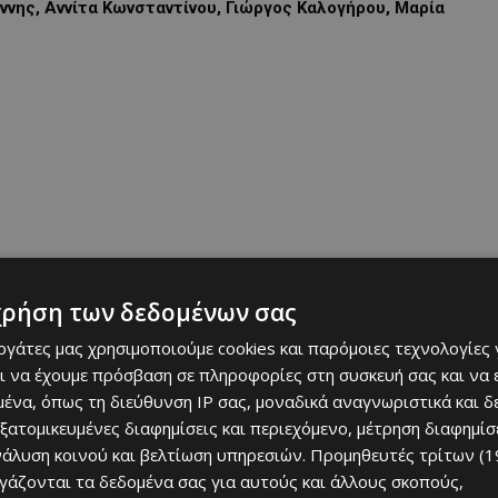
νης, Αννίτα Κωνσταντίνου, Γιώργος Καλογήρου, Μαρία
χρήση των δεδομένων σας
εργάτες μας χρησιμοποιούμε cookies και παρόμοιες τεχνολογίες 
ι να έχουμε πρόσβαση σε πληροφορίες στη συσκευή σας και να
ικό ταξίδι
με παιδικές χορωδίες, φωνητικά σύνολα, μπάντες,
ένα, όπως τη διεύθυνση IP σας, μοναδικά αναγνωριστικά και 
 με ξεχωριστές μελωδίες. Για τα παιδιά θα υπάρχει, επίσης,
εξατομικευμένες διαφημίσεις και περιεχόμενο, μέτρηση διαφημίσ
γαστήρια.
νάλυση κοινού και βελτίωση υπηρεσιών.
Προμηθευτές τρίτων (1
ργάζονται τα δεδομένα σας για αυτούς και άλλους σκοπούς,
πτες να συμμετάσχουν: