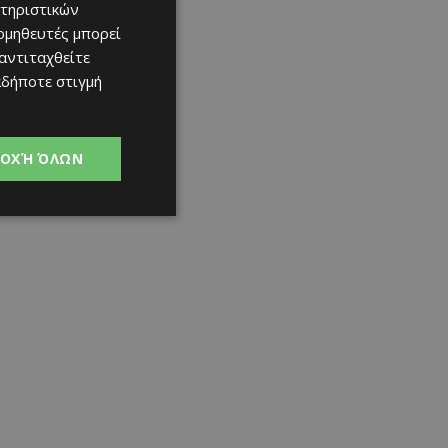
τηριστικών
ομηθευτές μπορεί
 αντιταχθείτε
αδήποτε στιγμή
ΟΧΉ ΌΛΩΝ