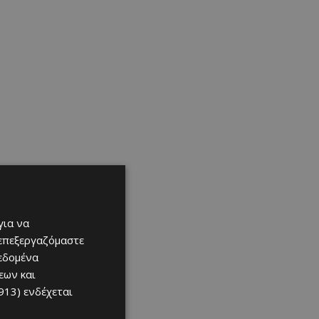
για να
 επεξεργαζόμαστε
δεδομένα
εων και
913)
ενδέχεται