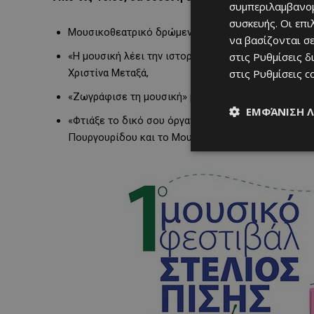
συμπεριλαμβανομ
συσκευής. Οι επ
Μουσικοθεατρικό δρώμενο «Να μ’αγαπάς» με τους 
να βασίζονται σε
«Η μουσική λέει την ιστορία» με το λογοτεχνικό κύκ
στις
Ρυθμίσεις δ
Χριστίνα Μεταξά,
στις
Ρυθμίσεις c
«Ζωγράφισε τη μουσική» με το Studio8 School of Ar
ΕΜΦΆΝΙΣΗ 
«Φτιάξε το δικό σου όργανο και ας τραγουδήσουμε
Πουργουρίδου και το Μουσικό Εργαστήρι του Ανοι