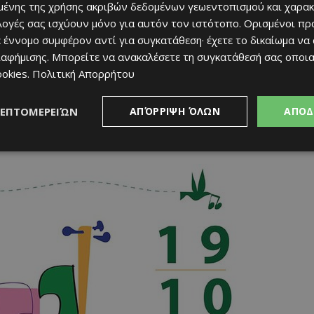
ένης της χρήσης ακριβών δεδομένων γεωεντοπισμού και χαρακ
ιλογές σας ισχύουν μόνο για αυτόν τον ιστότοπο. Ορισμένοι πρ
ηθοποιούς Στέλιο Ανδρονίκου και Βαρβάρα Χριστοφή,
 έννομο συμφέρον αντί για συγκατάθεση· έχετε το δικαίωμα να
λο Chez-νού literary society και την ιδρύτρια του και συγγραφέα
ιαφήμισης
. Μπορείτε να ανακαλέσετε τη συγκατάθεσή σας οποι
ookies
.
Πολιτική Απορρήτου
t & Design,
ΛΕΠΤΟΜΕΡΕΙΏΝ
ΑΠΌΡΡΙΨΗ ΌΛΩΝ
ΑΠΟΔ
 μαζί» με το Μουσικό Χώρο της Αγγέλας Νεοκλέους
κτού Σχολείου Δήμου Αμαθούντας.