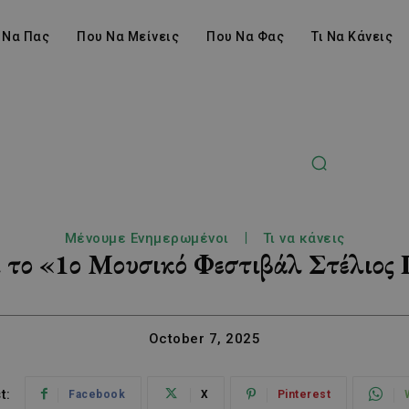
 Να Πας
Που Να Μείνεις
Που Να Φας
Τι Να Κάνεις
Μένουμε Ενημερωμένοι
Τι να κάνεις
ι το «1ο Μουσικό Φεστιβάλ Στέλιος 
October 7, 2025
t:
Facebook
X
Pinterest