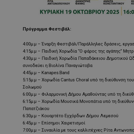
Πρόγραμμα Φεστιβάλ:
4:00μ.μ – Έναρξη Φεστιβάλ/Παράλληλες δράσεις, εργα
4:15μ.μ – Παιδική Χορωδία “Ο φάρος της αγάπης” Μητ
4:30μ.μ – Παιδική Χορωδία Παπαδάκειου Δημοτικού Ωδ
συνοδεύει η Βιολίνα Παναγιώτοβα
4:45μ.μ – Kanapes.Band
5:15μ.μ – Χορωδία Cantus Choral υπό τη διεύθυνση το
Σολωμού
6:00μ.μ – Φιλαρμονική Δήμου Αμαθούντας υπό τη διεύ
6:15μ.μ – Χορωδία Μουσικά Μονοπάτια υπό τη διεύθυν
Παπατζιάκου
6:30μ.μ – Κουαρτέτο Εγχόρδων Δήμου Λεμεσού
6:45μ.μ – Επίσημοι Χαιρετισμοί
7:00μ.μ – Συναυλία με τους καλλιτέχνες Ρίτα Αντωνοπ