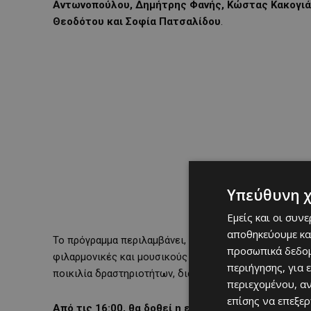
Αντωνοπούλου, Δημήτρης Φανής, Κώστας Κακογιάν
Θεοδότου και Σοφία Πατσαλίδου
.
Υπεύθυνη 
Εμείς και οι συν
αποθηκεύουμε κα
Το πρόγραμμα περιλαμβάνει, μεταξύ άλλων,
καλλιτεχν
προσωπικά δεδομ
φιλαρμονικές και μουσικούς που θα γεμίσουν το πάρκο
περιήγησης, για 
ποικιλία δραστηριοτήτων, διαδραστικά δρώμενα και ερ
περιεχομένου, α
επίσης να επεξε
Από τις 16:00, θα δοθεί η ευκαιρία στους επισκέ