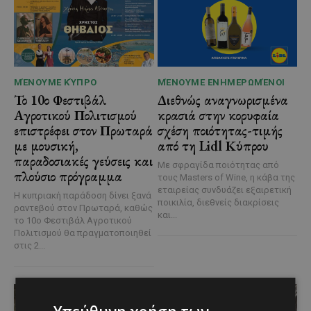
ΜΈΝΟΥΜΕ ΚΎΠΡΟ
ΜΈΝΟΥΜΕ ΕΝΗΜΕΡΩΜΈΝΟΙ
Το 10ο Φεστιβάλ
Διεθνώς αναγνωρισμένα
Αγροτικού Πολιτισμού
κρασιά στην κορυφαία
επιστρέφει στον Πρωταρά
σχέση ποιότητας-τιμής
με μουσική,
από τη Lidl Κύπρου
παραδοσιακές γεύσεις και
Με σφραγίδα ποιότητας από
πλούσιο πρόγραμμα
τους Masters of Wine, η κάβα της
εταιρείας συνδυάζει εξαιρετική
Η κυπριακή παράδοση δίνει ξανά
ποικιλία, διεθνείς διακρίσεις
ραντεβού στον Πρωταρά, καθώς
και...
το 10ο Φεστιβάλ Αγροτικού
Πολιτισμού θα πραγματοποιηθεί
στις 2...