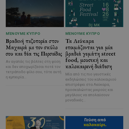
ΜΈΝΟΥΜΕ ΚΎΠΡΟ
ΜΈΝΟΥΜΕ ΚΎΠΡΟ
Βραδινή πεζοπορία στον
Τα Λεύκαρα
Μαχαιρά με τον σκύλο
ετοιμάζονται για μία
σου και θέα τις Περσείδες
βραδιά γεμάτη street
food, μουσική και
Αν αγαπάς τις βόλτες στη φύση
καλοκαιρινή διάθεση
και δεν αποχωρίζεσαι ποτέ τον
τετράποδο φίλο σου, τότε αυτή
Μία από τις πιο γευστικές
η εμπειρία...
εκδηλώσεις του καλοκαιριού
επιστρέφει στα Λεύκαρα,
προσκαλώντας μικρούς και
μεγάλους να απολαύσουν
μοναδικές...