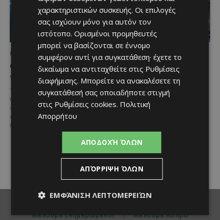
χαρακτηριστικών συσκευής. Οι επιλογές
σας ισχύουν μόνο για αυτόν τον
ιστότοπο. Ορισμένοι προμηθευτές
μπορεί να βασίζονται σε έννομο
ΜΈΝΟΥΜΕ ΕΝΗΜΕΡΩΜΈΝΟΙ
ΜΈΝΟΥΜΕ ΕΝΗΜΕΡΩΜΈΝΟΙ
συμφέρον αντί για συγκατάθεση· έχετε το
Ο τουρισμός ως εθνική
Ο Λευκαρίτικος τταβάς:
δικαίωμα να αντιταχθείτε στις
Ρυθμίσεις
υπόθεση
Η αυθεντική κυπριακή
διαφήμισης
. Μπορείτε να ανακαλέσετε τη
συνταγή που περνά από
Του Γιάννου Πανταζή* Είναι κοινή
συγκατάθεσή σας οποιαδήποτε στιγμή
γενιά σε γενιά
πεποίθηση ότι ο τουρισμός
στις
Ρυθμίσεις cookies
.
Πολιτική
αποτελεί μία από τις
Ανάμεσα στα πιο
Απορρήτου
σημαντικότερες βιομηχανίες της
χαρακτηριστικά φαγητά της
Κύπρου και διαχρονικά...
κυπριακής παραδοσιακής
κουζίνας ξεχωρίζει ο
ΑΠΟΔΟΧΉ ΌΛΩΝ
Λευκαρίτικος τταβάς, ένα
φαγητό που συνδέεται
άρρηκτα...
ΑΠΌΡΡΙΨΗ ΌΛΩΝ
ΕΜΦΆΝΙΣΗ ΛΕΠΤΟΜΕΡΕΙΏΝ