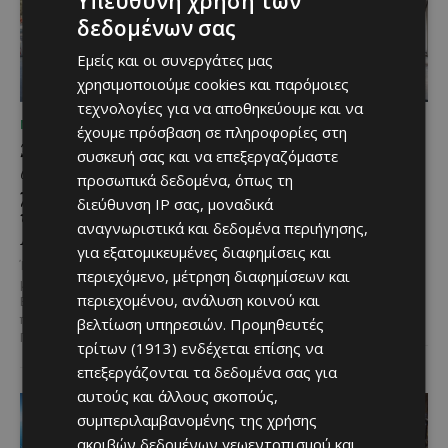
Υπεύθυνη χρήση των
δεδομένων σας
Εμείς και οι συνεργάτες μας
χρησιμοποιούμε cookies και παρόμοιες
τεχνολογίες για να αποθηκεύουμε και να
ΜΈΝΟΥΜΕ ΕΝΗΜΕΡΩΜΈΝΟΙ
ΜΈΝΟΥΜΕ ΕΝΗΜΕΡΩΜΈΝΟΙ
έχουμε πρόσβαση σε πληροφορίες στη
Ξεκίνησε η
Η Mercedes-Benz
συσκευή σας και να επεξεργαζόμαστε
αντικατάσταση 100
γιορτάζει έναν αιώνα
προσωπικά δεδομένα, όπως τη
χιλιομέτρων δικτύου
ιστορίας και κοιτάζει
διεύθυνση IP σας, μοναδικά
ύδρευσης στο κέντρο της
προς το μέλλον
αναγνωριστικά και δεδομένα περιήγησης,
Λεμεσού
Λίγες αυτοκινητοβιομηχανίες
για εξατομικευμένες διαφημίσεις και
μπορούν να ισχυριστούν ότι το
Έργο προϋπολογισμού €9,2 εκατ.
περιεχόμενο, μέτρηση διαφημίσεων και
όνομά τους έγινε συνώνυμο της
με συγχρηματοδότηση από την
περιεχομένου, ανάλυση κοινού και
ίδιας της ιστορίας του
Ε.Ε. Με τελετή που
αυτοκινήτου. Η...
πραγματοποιήθηκε το πρωί της
βελτίωση υπηρεσιών.
Προμηθευτές
Πέμπτης, 6 Αυγούστου...
τρίτων (1913)
ενδέχεται επίσης να
επεξεργάζονται τα δεδομένα σας για
αυτούς και άλλους σκοπούς,
συμπεριλαμβανομένης της χρήσης
ακριβών δεδομένων γεωεντοπισμού και