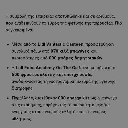
Η συμβολή της εταιρείας αποτυπώθηκε και σε αριθμούς,
που αναδεικνύουν το εύρος της φετινής της παρουσίας. Πιο
συγκεκριμένα:
Μέσα από το
Lidl Vantastic Canteen
, προσφέρθηκαν
συνολικά πάνω από
870 κιλά μπανάνες
και
περισσότερες από
000 μπάρες δημητριακών
.
Η
Lidl Food Academy On The Go
διένειμε πάνω από
500 φρουτοσαλάτες και energy bowls
,
αναδεικνύοντας τη γαστρονομική πλευρά της υγιεινής
διατροφής.
Παράλληλα, διατέθηκαν
000 energy kits
ως giveaways
στις ακαδημίες, παρέχοντας τα απαραίτητα εφόδια
ενέργειας στους νεαρούς αθλητές και τις νεαρές
αθλήτριες.