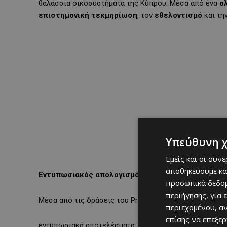
θαλάσσια οικοσυστήματα της Κύπρου. Μέσα από ένα
ο
επιστημονική τεκμηρίωση
, τον
εθελοντισμό
και τη
Υπεύθυνη 
Εμείς και οι συν
αποθηκεύουμε κα
Εντυπωσιακός απολογισμός δράσης
προσωπικά δεδομ
περιήγησης, για 
Μέσα από τις δράσεις του Project Zero, τα τελευταία 
περιεχομένου, α
επίσης να επεξε
εντυπωσιακά αποτελέσματα: