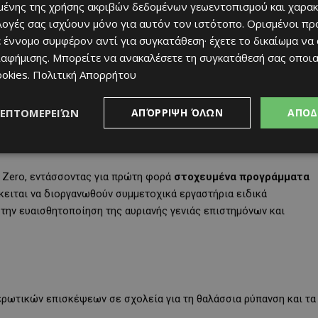
ένης της χρήσης ακριβών δεδομένων γεωεντοπισμού και χαρακ
ιλογές σας ισχύουν μόνο για αυτόν τον ιστότοπο. Ορισμένοι πρ
ε σχολεία
παγκύπρια.
 έννομο συμφέρον αντί για συγκατάθεση· έχετε το δικαίωμα να
ιαφήμισης
. Μπορείτε να ανακαλέσετε τη συγκατάθεσή σας οποι
πάνω από 55.600 μαθητές και μαθήτριες
.
ookies
.
Πολιτική Απορρήτου
τής και βυθού
.
μμάτων
ανακουφίζοντας τις ακτές και τις θάλασσες της Κύπρου.
ΛΕΠΤΟΜΕΡΕΙΏΝ
ΑΠΌΡΡΙΨΗ ΌΛΩΝ
ΑΠΟΔ
τοβάθμια Εκπαίδευση
ct Zero, εντάσσοντας για πρώτη φορά
στοχευμένα προγράμματα
όκειται να διοργανωθούν συμμετοχικά εργαστήρια ειδικά
την ευαισθητοποίηση της αυριανής γενιάς επιστημόνων και
ερωτικών επισκέψεων σε σχολεία για τη θαλάσσια ρύπανση και τα