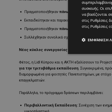
συμπεριλαμβανομ
συσκευής. Οι επ
Πραγματοποιήθηκαν
πάνω από 340 επισκέψεις σ
να βασίζονται σε
στις
Ρυθμίσεις δ
Εκπαιδεύτηκαν και παρακολούθησαν το πρόγραμμα
στις
Ρυθμίσεις c
Πραγματοποιήθηκαν
πάνω από 100 καθαρισμοί ακ
Συλλέχθηκαν συνολικά σχεδόν
17,9 τόνοι απορρι
ΕΜΦΆΝΙΣΗ 
Νέος κύκλος συνεργασίας και επέκταση στην Τρι
Φέτος, η Lidl Κύπρου και η ΑΚΤΗ εξελίσσουν το Proje
για την τριτοβάθμια εκπαίδευση
. Συγκεκριμένα, πρ
διαμορφωμένα για φοιτητές Πανεπιστημίων, με στόχο 
επαγγελματιών.
Παράλληλα, το πρόγραμμα δράσεων περιλαμβάνει:
Περιβαλλοντική Εκπαίδευση:
Συνέχιση των ενημ
μικροπλαστικά.