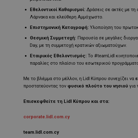
Εθελοντικοί Καθαρισμοί:
Δράσεις σε ακτές με τη
Λάρνακα και ελεύθερη Αμμόχωστο.
Επιστημονική Καταγραφή:
Υλοποίηση του πρωτοκ
Θεσμική Συμμετοχή:
Παρουσία σε μεγάλες διοργαν
Day, με τη συμμετοχή κρατικών αξιωματούχων.
Εταιρικός Εθελοντισμός:
To #teamLidl κινητοποιε
παραλίες στο πλαίσιο του εσωτερικού προγράμματ
Με το βλέμμα στο μέλλον, η Lidl Κύπρου συνεχίζει να
ε
προστατεύοντας τον
φυσικό πλούτο του νησιού
για 
Επισκεφθείτε τη Lidl Κύπρου και στα:
corporate.lidl.com.cy
team.lidl.com.cy