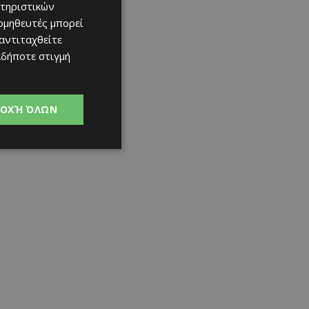
τηριστικών
ομηθευτές μπορεί
 αντιταχθείτε
αδήποτε στιγμή
ΟΧΉ ΌΛΩΝ