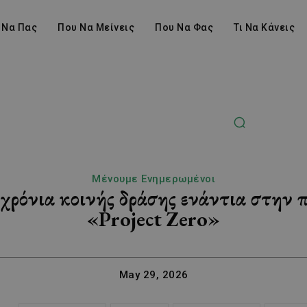
 Να Πας
Που Να Μείνεις
Που Να Φας
Τι Να Κάνεις
Μένουμε Ενημερωμένοι
χρόνια κοινής δράσης ενάντια στην 
«Project Zero»
May 29, 2026