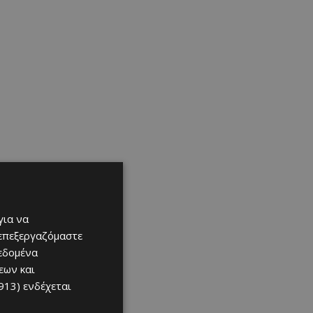
για να
 επεξεργαζόμαστε
δεδομένα
εων και
913)
ενδέχεται