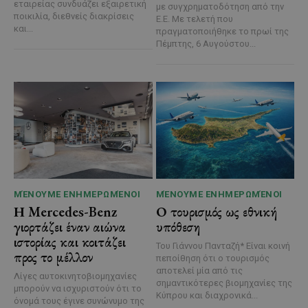
εταιρείας συνδυάζει εξαιρετική
με συγχρηματοδότηση από την
ποικιλία, διεθνείς διακρίσεις
Ε.Ε. Με τελετή που
και...
πραγματοποιήθηκε το πρωί της
Πέμπτης, 6 Αυγούστου...
ΜΈΝΟΥΜΕ ΕΝΗΜΕΡΩΜΈΝΟΙ
ΜΈΝΟΥΜΕ ΕΝΗΜΕΡΩΜΈΝΟΙ
Η Mercedes-Benz
Ο τουρισμός ως εθνική
γιορτάζει έναν αιώνα
υπόθεση
ιστορίας και κοιτάζει
Του Γιάννου Πανταζή* Είναι κοινή
προς το μέλλον
πεποίθηση ότι ο τουρισμός
αποτελεί μία από τις
Λίγες αυτοκινητοβιομηχανίες
σημαντικότερες βιομηχανίες της
μπορούν να ισχυριστούν ότι το
Κύπρου και διαχρονικά...
όνομά τους έγινε συνώνυμο της