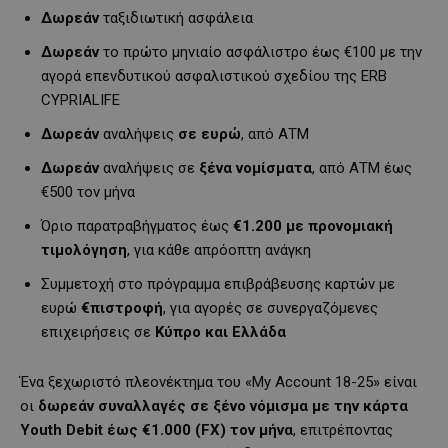
Δωρεάν
ταξιδιωτική ασφάλεια
Δωρεάν
το πρώτο μηνιαίο ασφάλιστρο έως €100 με την
αγορά επενδυτικού ασφαλιστικού σχεδίου της ERB
CYPRIALIFE
Δωρεάν
αναλήψεις
σε ευρώ
, από ΑΤΜ
Δωρεάν
αναλήψεις σε
ξένα νομίσματα
, από ΑΤΜ έως
€500 τον μήνα
Όριο παρατραβήγματος έως
€1.200 με προνομιακή
τιμολόγηση
, για κάθε απρόοπτη ανάγκη
Συμμετοχή στο πρόγραμμα επιβράβευσης καρτών με
ευρώ
€πιστροφή
, για αγορές σε συνεργαζόμενες
επιχειρήσεις σε
Κύπρο και Ελλάδα
Ένα ξεχωριστό πλεονέκτημα του «My Account 18-25» είναι
οι
δωρεάν συναλλαγές σε ξένο νόμισμα με την κάρτα
Youth
Debit
έως €1.000 (FX)
τον μήνα
, επιτρέποντας