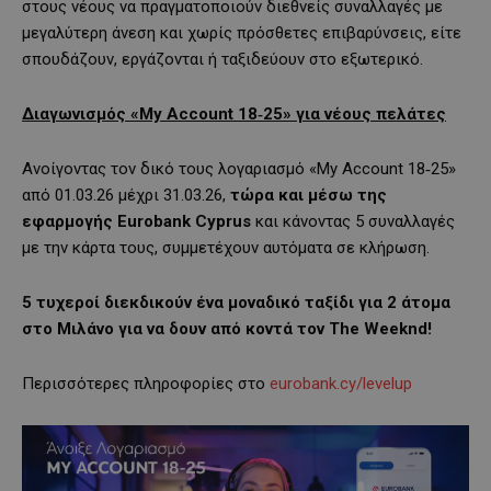
στους νέους να πραγματοποιούν διεθνείς συναλλαγές με
μεγαλύτερη άνεση και χωρίς πρόσθετες επιβαρύνσεις, είτε
σπουδάζουν, εργάζονται ή ταξιδεύουν στο εξωτερικό.
Διαγωνισμός «My Account 18
‑
25» για νέους πελάτες
Ανοίγοντας τον δικό τους λογαριασμό «My Account 18‑25»
από 01.03.26 μέχρι 31.03.26,
τώρα και
μέσω της
εφαρμογής
Eurobank
Cyprus
και κάνοντας 5 συναλλαγές
με την κάρτα τους, συμμετέχουν αυτόματα σε κλήρωση.
5 τυχεροί διεκδικούν ένα μοναδικό ταξίδι για 2 άτομα
στο Μιλάνο για να δουν από κοντά τον
The
Weeknd
!
Περισσότερες πληροφορίες στο
eurobank.cy/levelup​