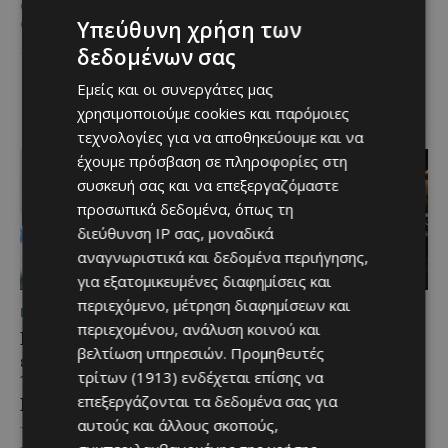
Μια εξαιρετικά σπάνια
φαγητό που συνδέεται
επενδυτική ευκαιρία
Υπεύθυνη χρήση των
άρρηκτα...
παρουσιάζεται στην παραλιακή
δεδομένων σας
περιοχή του Αλαμινού, στην
επαρχία Λάρνακας. Πρόκειται
Εμείς και οι συνεργάτες μας
για τρία συνεχόμενα...
χρησιμοποιούμε cookies και παρόμοιες
τεχνολογίες για να αποθηκεύουμε και να
έχουμε πρόσβαση σε πληροφορίες στη
συσκευή σας και να επεξεργαζόμαστε
προσωπικά δεδομένα, όπως τη
διεύθυνση IP σας, μοναδικά
αναγνωριστικά και δεδομένα περιήγησης,
για εξατομικευμένες διαφημίσεις και
περιεχόμενο, μέτρηση διαφημίσεων και
ΜΈΝΟΥΜΕ ΕΝΗΜΕΡΩΜΈΝΟΙ
ΜΈΝΟΥΜΕ ΕΝΗΜΕΡΩΜΈΝΟΙ
περιεχομένου, ανάλυση κοινού και
Επένδυση €31 εκατ. για
Νέα διεθνής διάκριση και
βελτίωση υπηρεσιών.
Προμηθευτές
εκσυγχρονισμό των
παγκόσμιο ρεκόρ για το
τρίτων (1913)
ενδέχεται επίσης να
Υπηρεσιών Κοινωνικής
Nissan Qashqai e-
επεξεργάζονται τα δεδομένα σας για
Ευημερίας
POWER
αυτούς και άλλους σκοπούς,
Το έργο υλοποιείται στο πλαίσιο
Το Nissan Qashqai e-POWER