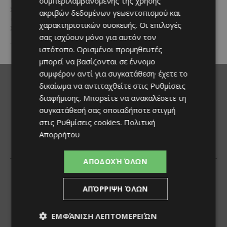
συμπεριλαμβανομένης της χρήσης
του Προγράμματος Πολιτικής
αποδεικνύει στην πράξη την
Συνοχής «ΘΑΛΕΙΑ2021-2027», με
αποδοτικότητα της τεχνολογίας
ακριβών δεδομένων γεωεντοπισμού και
τη συγχρηματοδότησης της ΕΕ
του κατακτώντας τίτλο στα
χαρακτηριστικών συσκευής. Οι επιλογές
Σε μία από τις...
Guinness World Records....
σας ισχύουν μόνο για αυτόν τον
ιστότοπο. Ορισμένοι προμηθευτές
μπορεί να βασίζονται σε έννομο
συμφέρον αντί για συγκατάθεση· έχετε το
δικαίωμα να αντιταχθείτε στις
Ρυθμίσεις
διαφήμισης
. Μπορείτε να ανακαλέσετε τη
συγκατάθεσή σας οποιαδήποτε στιγμή
στις
Ρυθμίσεις cookies
.
Πολιτική
Απορρήτου
ΑΠΟΔΟΧΉ ΌΛΩΝ
ΑΠΌΡΡΙΨΗ ΌΛΩΝ
ΕΜΦΆΝΙΣΗ ΛΕΠΤΟΜΕΡΕΙΏΝ