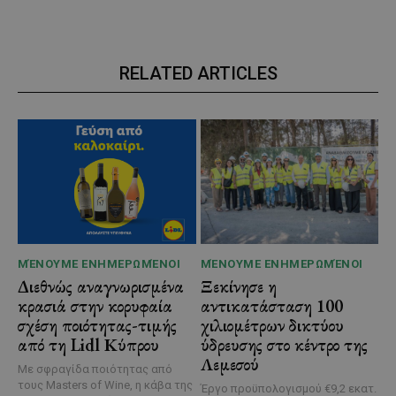
RELATED ARTICLES
ΜΈΝΟΥΜΕ ΕΝΗΜΕΡΩΜΈΝΟΙ
ΜΈΝΟΥΜΕ ΕΝΗΜΕΡΩΜΈΝΟΙ
Διεθνώς αναγνωρισμένα
Ξεκίνησε η
κρασιά στην κορυφαία
αντικατάσταση 100
σχέση ποιότητας-τιμής
χιλιομέτρων δικτύου
από τη Lidl Κύπρου
ύδρευσης στο κέντρο της
Λεμεσού
Με σφραγίδα ποιότητας από
τους Masters of Wine, η κάβα της
Έργο προϋπολογισμού €9,2 εκατ.