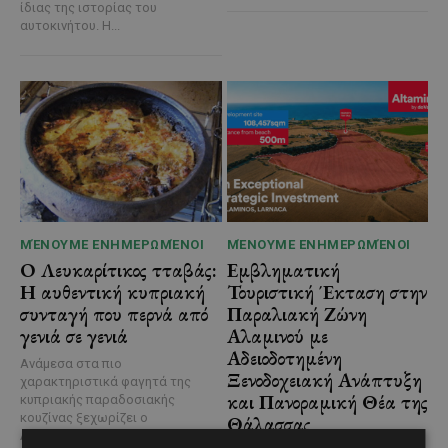
ίδιας της ιστορίας του
αυτοκινήτου. Η...
ΜΈΝΟΥΜΕ ΕΝΗΜΕΡΩΜΈΝΟΙ
ΜΈΝΟΥΜΕ ΕΝΗΜΕΡΩΜΈΝΟΙ
Ο Λευκαρίτικος τταβάς:
Εμβληματική
Η αυθεντική κυπριακή
Τουριστική Έκταση στην
συνταγή που περνά από
Παραλιακή Ζώνη
γενιά σε γενιά
Αλαμινού με
Αδειοδοτημένη
Ανάμεσα στα πιο
Ξενοδοχειακή Ανάπτυξη
χαρακτηριστικά φαγητά της
και Πανοραμική Θέα της
κυπριακής παραδοσιακής
κουζίνας ξεχωρίζει ο
Θάλασσας
Λευκαρίτικος τταβάς, ένα