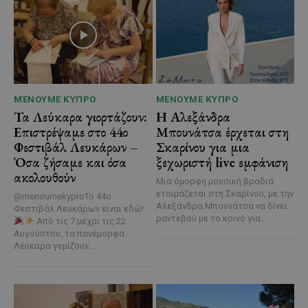
ΜΈΝΟΥΜΕ ΚΎΠΡΟ
ΜΈΝΟΥΜΕ ΚΎΠΡΟ
Τα Λεύκαρα γιορτάζουν:
Η Αλεξάνδρα
Επιστρέψαμε στο 44ο
Μπουνάτσα έρχεται στη
Φεστιβάλ Λευκάρων –
Σκαρίνου για μια
Όσα ζήσαμε και όσα
ξεχωριστή live εμφάνιση
ακολουθούν
Μια όμορφη μουσική βραδιά
ετοιμάζεται στη Σκαρίνου, με την
@menoumekyproΤο 44ο
Αλεξάνδρα Μπουνάτσα να δίνει
Φεστιβάλ Λευκάρων είναι εδώ!
ραντεβού με το κοινό για...
Από τις 7 μέχρι τις 22
Αυγούστου, τα πανέμορφα
Λεύκαρα γεμίζουν...