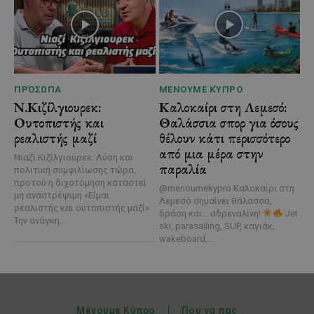
ΠΡΌΣΩΠΑ
ΜΈΝΟΥΜΕ ΚΎΠΡΟ
Ν.Κιζίλγιουρεκ:
Καλοκαίρι στη Λεμεσό:
Ουτοπιστής και
Θαλάσσια σπορ για όσους
ρεαλιστής μαζί
θέλουν κάτι περισσότερο
από μια μέρα στην
Νιαζί Κιζίλγιουρεκ: Λύση και
παραλία
πολιτική συμφιλίωσης τώρα,
προτού η διχοτόμηση καταστεί
@menoumekypro Καλοκαίρι στη
μη αναστρέψιμη «Είμαι
Λεμεσό σημαίνει θάλασσα,
ρεαλιστής και ουτοπιστής μαζί»
δράση και… αδρεναλίνη!
Jet
Την ανάγκη...
ski, parasailing, SUP, καγιάκ,
wakeboard,...