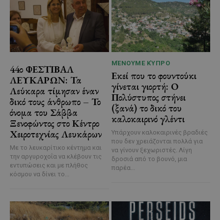
ΜΈΝΟΥΜΕ ΚΎΠΡΟ
44ο ΦΕΣΤΙΒΑΛ
Εκεί που το φουντούκι
ΛΕΥΚΑΡΩΝ: Τα
γίνεται γιορτή: Ο
Λεύκαρα τίμησαν έναν
Πολύστυπος στήνει
δικό τους άνθρωπο – Το
(ξανά) το δικό του
όνομα του Σάββα
καλοκαιρινό γλέντι
Ξενοφώντος στο Κέντρο
Χειροτεχνίας Λευκάρων
Υπάρχουν καλοκαιρινές βραδιές
που δεν χρειάζονται πολλά για
Με το λευκαρίτικο κέντημα και
να γίνουν ξεχωριστές. Λίγη
την αργυροχοΐα να κλέβουν τις
δροσιά από το βουνό, μια
εντυπώσεις και με πλήθος
παρέα...
κόσμου να δίνει το...