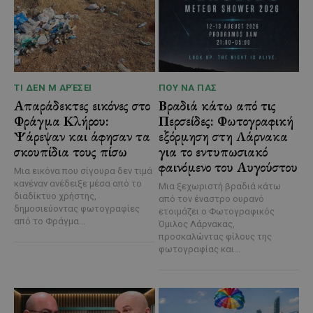
ΤΙ ΔΕΝ Μ ΑΡΈΣΕΙ
ΠΟΥ ΝΑ ΠΑΣ
Απαράδεκτες εικόνες στο
Βραδιά κάτω από τις
Φράγμα Κλήρου:
Περσείδες: Φωτογραφική
Ψάρεψαν και άφησαν τα
εξόρμηση στη Λάρνακα
σκουπίδια τους πίσω
για το εντυπωσιακό
φαινόμενο του Αυγούστου
Μια εικόνα που σίγουρα δεν τιμά
κανέναν ανέδειξε μέσα από το
Μια ξεχωριστή βραδιά κάτω
διαδίκτυο χρήστης,
από τον έναστρο ουρανό
δημοσιεύοντας φωτογραφίες
ετοιμάζει ο Φωτογραφικός
από το Φράγμα...
Όμιλος Λάρνακας,
προσκαλώντας φίλους της
φωτογραφίας και...