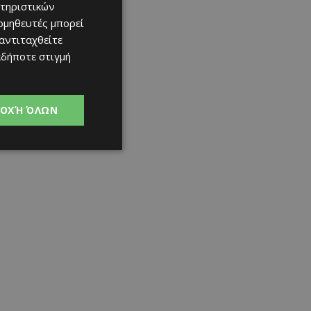
τηριστικών
ομηθευτές μπορεί
 αντιταχθείτε
αδήποτε στιγμή
ΟΧΉ ΌΛΩΝ