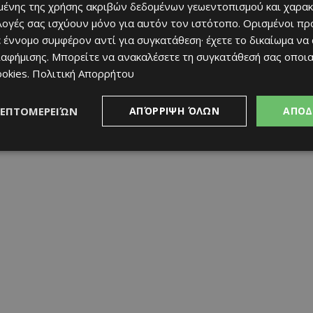
ένης της χρήσης ακριβών δεδομένων γεωεντοπισμού και χαρακ
ιλογές σας ισχύουν μόνο για αυτόν τον ιστότοπο. Ορισμένοι πρ
 έννομο συμφέρον αντί για συγκατάθεση· έχετε το δικαίωμα να
ιαφήμισης
. Μπορείτε να ανακαλέσετε τη συγκατάθεσή σας οποι
ήτως εμπειρίας, ηλικίας ή μουσικού είδους. Είτε είσαι
ookies
.
Πολιτική Απορρήτου
 σου να μοιραστείς τη μουσική σου με το κοινό.
ΛΕΠΤΟΜΕΡΕΙΏΝ
ΑΠΌΡΡΙΨΗ ΌΛΩΝ
ΑΠΟΔ