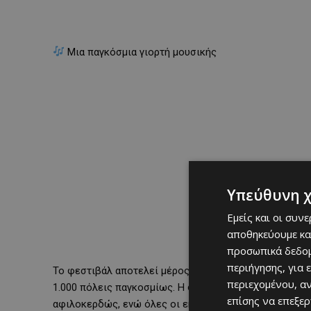
Μια παγκόσμια γιορτή μουσικής
Υπεύθυνη 
Εμείς και οι συν
αποθηκεύουμε κα
προσωπικά δεδομ
περιήγησης, για 
Το φεστιβάλ αποτελεί μέρος του διεθνούς
Make Music
περιεχομένου, α
1.000 πόλεις παγκοσμίως. Η φιλοσοφία του βασίζεται 
επίσης να επεξε
αφιλοκερδώς, ενώ όλες οι εκδηλώσεις είναι δωρεάν γι