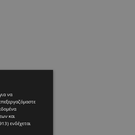
για να
 επεξεργαζόμαστε
δεδομένα
εων και
913)
ενδέχεται