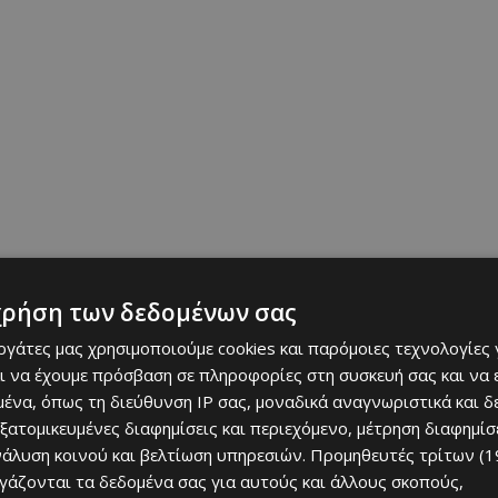
χρήση των δεδομένων σας
εργάτες μας χρησιμοποιούμε cookies και παρόμοιες τεχνολογίες 
ι να έχουμε πρόσβαση σε πληροφορίες στη συσκευή σας και να
ένα, όπως τη διεύθυνση IP σας, μοναδικά αναγνωριστικά και 
εξατομικευμένες διαφημίσεις και περιεχόμενο, μέτρηση διαφημίσ
 Day
, που πραγματοποιείται ταυτόχρονα σε περισσότερες από
νάλυση κοινού και βελτίωση υπηρεσιών.
Προμηθευτές τρίτων (1
στη δύναμη της κοινότητας: οι καλλιτέχνες συμμετέχουν
ργάζονται τα δεδομένα σας για αυτούς και άλλους σκοπούς,
α το κοινό.