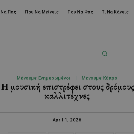
 Να Πας
Που Να Μείνεις
Που Να Φας
Τι Να Κάνεις
Μένουμε Ενημερωμένοι
Μένουμε Κύπρο
Η μουσική επιστρέφει στους δρόμου
καλλιτέχνες
April 1, 2026