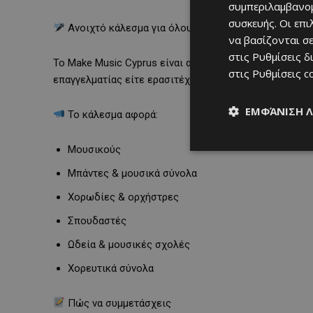
συμπεριλαμβανομ
συσκευής. Οι επ
Ανοιχτό κάλεσμα για όλους
να βασίζονται σε
στις
Ρυθμίσεις δ
Το Make Music Cyprus είναι ανοιχτό σε όλους, ανεξαρτ
στις
Ρυθμίσεις c
επαγγελματίας είτε ερασιτέχνης, αυτή είναι η ευκαιρία
ΕΜΦΆΝΙΣΗ 
Το κάλεσμα αφορά:
Μουσικούς
Μπάντες & μουσικά σύνολα
Χορωδίες & ορχήστρες
Σπουδαστές
Ωδεία & μουσικές σχολές
Χορευτικά σύνολα
Πώς να συμμετάσχεις