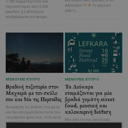
και αυθεντικές γεύσεις στον
1.700 συμμετέχοντες και
Δελίκηπο!
Το κρητικό
περισσότερες από 3.500
γλέντι,...
μερίδες, η Lidl Κύπρου
επιβεβαίωσε για ακόμα...
ΜΈΝΟΥΜΕ ΚΎΠΡΟ
ΜΈΝΟΥΜΕ ΚΎΠΡΟ
Βραδινή πεζοπορία στον
Τα Λεύκαρα
Μαχαιρά με τον σκύλο
ετοιμάζονται για μία
σου και θέα τις Περσείδες
βραδιά γεμάτη street
food, μουσική και
Αν αγαπάς τις βόλτες στη φύση
καλοκαιρινή διάθεση
και δεν αποχωρίζεσαι ποτέ τον
τετράποδο φίλο σου, τότε αυτή
Μία από τις πιο γευστικές
η εμπειρία...
εκδηλώσεις του καλοκαιριού