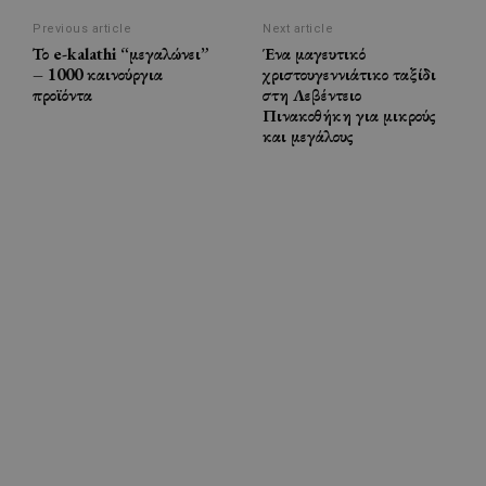
Previous article
Next article
Το e-kalathi “μεγαλώνει”
Ένα μαγευτικό
– 1000 καινούργια
χριστουγεννιάτικο ταξίδι
προϊόντα
στη Λεβέντειο
Πινακοθήκη για μικρούς
και μεγάλους