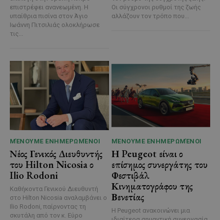
επιστρέφει ανανεωμένη. Η
Οι σύγχρονοι ρυθμοί της ζωής
υπαίθρια πισίνα στον Άγιο
αλλάζουν τον τρόπο που...
Ιωάννη Πιτσιλιάς ολοκλήρωσε
τις...
ΜΈΝΟΥΜΕ ΕΝΗΜΕΡΩΜΈΝΟΙ
ΜΈΝΟΥΜΕ ΕΝΗΜΕΡΩΜΈΝΟΙ
Νέος Γενικός Διευθυντής
Η Peugeot είναι ο
του Hilton Nicosia ο
επίσημος συνεργάτης του
Ilio Rodoni
Φεστιβάλ
Κινηματογράφου της
Καθήκοντα Γενικού Διευθυντή
Βενετίας
στο Hilton Nicosia αναλαμβάνει ο
Ilio Rodoni, παίρνοντας τη
Η Peugeot ανακοινώνει μια
σκυτάλη από τον κ. Εύρο
ιδιαίτερα σημαντική συνεργασία