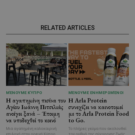
RELATED ARTICLES
ΜΈΝΟΥΜΕ ΚΎΠΡΟ
ΜΈΝΟΥΜΕ ΕΝΗΜΕΡΩΜΈΝΟΙ
Η αγαπημένη πισίνα του
Η Arla Protein
Αγίου Ιωάννη Πιτσιλιάς
συνεχίζει να καινοτομεί
ανοίγει ξανά – Έτοιμη
με το Arla Protein Food
να υποδεχθεί το κοινό
to Go.
Μια αγαπημένη καλοκαιρινή
Το πλήρες γεύμα που ακολουθεί
επιλογή στην ορεινή Κύπρο
τον ρυθμό της σύγχρονης ζωής.