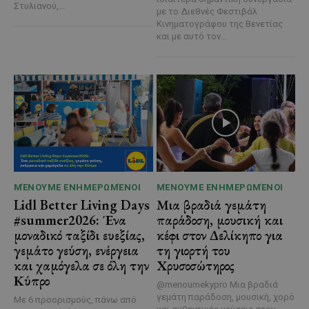
Στυλιανού,...
με το Διεθνές Φεστιβάλ
Κινηματογράφου της Βενετίας
και με αυτό τον...
ΜΈΝΟΥΜΕ ΕΝΗΜΕΡΩΜΈΝΟΙ
ΜΈΝΟΥΜΕ ΕΝΗΜΕΡΩΜΈΝΟΙ
Lidl Better Living Days
Μια βραδιά γεμάτη
#summer2026: Ένα
παράδοση, μουσική και
μοναδικό ταξίδι ευεξίας,
κέφι στον Δελίκηπο για
γεμάτο γεύση, ενέργεια
τη γιορτή του
και χαμόγελα σε όλη την
Χρυσοσώτηρος
Κύπρο
@menoumekypro Μια βραδιά
γεμάτη παράδοση, μουσική, χορό
Με 6 προορισμούς, πάνω από