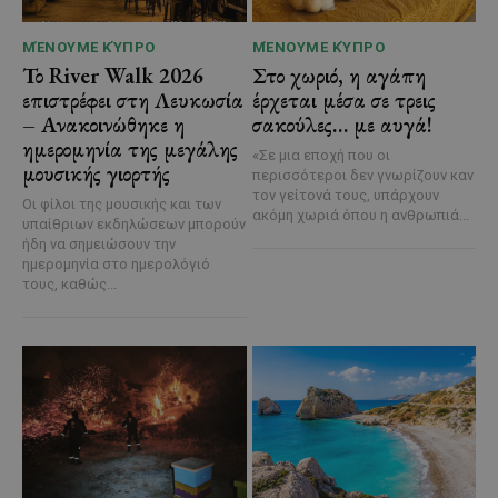
ΜΈΝΟΥΜΕ ΚΎΠΡΟ
ΜΈΝΟΥΜΕ ΚΎΠΡΟ
Το River Walk 2026
Στο χωριό, η αγάπη
επιστρέφει στη Λευκωσία
έρχεται μέσα σε τρεις
– Ανακοινώθηκε η
σακούλες… με αυγά!
ημερομηνία της μεγάλης
«Σε μια εποχή που οι
μουσικής γιορτής
περισσότεροι δεν γνωρίζουν καν
τον γείτονά τους, υπάρχουν
Οι φίλοι της μουσικής και των
ακόμη χωριά όπου η ανθρωπιά...
υπαίθριων εκδηλώσεων μπορούν
ήδη να σημειώσουν την
ημερομηνία στο ημερολόγιό
τους, καθώς...