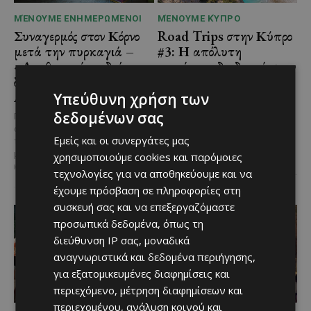
ΜΈΝΟΥΜΕ ΕΝΗΜΕΡΩΜΈΝΟΙ
ΜΈΝΟΥΜΕ ΚΎΠΡΟ
Συναγερμός στον Κόρνο
Road Trips στην Κύπρο
μετά την πυρκαγιά –
#3: Η απόλυτη
«Δεν θα υπήρχε δρόμος
μονοήμερη διαδρομή στην
διαφυγής», προειδοποιεί ο
Πάφο που πρέπει να
Αντιδήμαρχος
κάνεις
Υπεύθυνη χρήση των
δεδομένων σας
Για ακόμη μία φορά, μια
Η Πάφος είναι από τις επαρχίες
ανθρώπινη απερισκεψία έφερε
που μπορείς να επισκεφθείς
Εμείς και οι συνεργάτες μας
την Κύπρο ένα βήμα πριν από μια
ξανά και ξανά χωρίς να τη
μεγάλη οικολογική
βαρεθείς. Μέσα...
χρησιμοποιούμε cookies και παρόμοιες
καταστροφή....
τεχνολογίες για να αποθηκεύουμε και να
έχουμε πρόσβαση σε πληροφορίες στη
συσκευή σας και να επεξεργαζόμαστε
προσωπικά δεδομένα, όπως τη
διεύθυνση IP σας, μοναδικά
αναγνωριστικά και δεδομένα περιήγησης,
για εξατομικευμένες διαφημίσεις και
περιεχόμενο, μέτρηση διαφημίσεων και
περιεχομένου, ανάλυση κοινού και