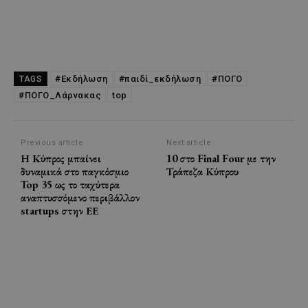
#Εκδήλωση
#παιδί_εκδήλωση
#ΠΟΓΟ
TAGS
#ΠΟΓΟ_Λάρνακας
top
Previous article
Next article
Η Κύπρος μπαίνει
10 στο Final Four με την
δυναμικά στο παγκόσμιο
Τράπεζα Κύπρου
Top 35 ως το ταχύτερα
αναπτυσσόμενο περιβάλλον
startups στην ΕΕ