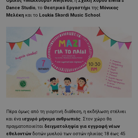
Όμιλος «Μάλλουρα» Αθηένου
, η
Σχολή Χορού
Elena
’s
Dance
Studio
, το
Θεατρικό
Εργαστήρι
της
Μόνικας
Μελέκη
και το
Loukia
Skordi
Music
School
.
Πέρα όμως από τη γιορτινή διάθεση, η εκδήλωση στέλνει
και ένα
ισχυρό μήνυμα ανθρωπιάς
. Στον χώρο θα
πραγματοποιείται
δειγματοληψία για εγγραφή νέων
εθελοντών
δοτών μυελού των οστών ηλικίας 18 έως 45