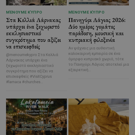
ΜΈΝΟΥΜΕ ΚΎΠΡΟ
ΜΈΝΟΥΜΕ ΚΎΠΡΟ
Στα Κελλιά Λάρνακας
Πανηγύρι Λάγιας 2026:
υπάρχει ένα ξεχωριστό
Δύο ημέρες γεμάτες
εκκλησιαστικό
παράδοση, μουσική και
συγκρότημα που αξίζει
κυπριακή φιλοξενία
να επισκεφθείς
Αν ψάχνεις μια αυθεντική
καλοκαιρινή εμπειρία σε ένα
@menoumekypro Στα Κελλιά
όμορφο κυπριακό χωριό, τότε
Λάρνακας υπάρχει ένα
το Πανηγύρι Λάγιας αποτελεί μια
ξεχωριστό εκκλησιαστικό
εξαιρετική...
συγκρότημα που αξίζει να
επισκεφθείς #VisitCyprus
#larnaca #churches...