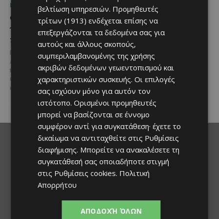
ΠΟΥ ΝΑ ΠΑΣ
ΠΟΥ ΝΑ ΠΑΣ
βελτίωση υπηρεσιών.
Προμηθευτές
Ο Αύγουστος στην Πάφο
Τα παιδιά βλέπουν
τρίτων (1913)
ενδέχεται επίσης να
γεμίζει μουσική, σινεμά
ταινίες κάτω από τ’
επεξεργάζονται τα δεδομένα σας για
και πολιτισμό
αστέρια στο Βοτανικό
αυτούς και άλλους σκοπούς,
Πάρκο Φασούλας
Η Πάφος υποδέχεται τον
συμπεριλαμβανομένης της χρήσης
Αύγουστο με ένα πλούσιο
Αν ψάχνεις μια ξεχωριστή
ακριβών δεδομένων γεωεντοπισμού και
πρόγραμμα εκδηλώσεων που
καλοκαιρινή έξοδο για όλη την
χαρακτηριστικών συσκευής. Οι επιλογές
υπόσχεται να χαρίσει μοναδικές
οικογένεια, τότε το Βοτανικό
καλοκαιρινές εμπειρίες σε...
Πάρκο Φασούλας στη Λεμεσό
σας ισχύουν μόνο για αυτόν τον
συνεχίζει...
ιστότοπο. Ορισμένοι προμηθευτές
μπορεί να βασίζονται σε έννομο
συμφέρον αντί για συγκατάθεση· έχετε το
δικαίωμα να αντιταχθείτε στις
Ρυθμίσεις
διαφήμισης
. Μπορείτε να ανακαλέσετε τη
συγκατάθεσή σας οποιαδήποτε στιγμή
στις
Ρυθμίσεις cookies
.
Πολιτική
Απορρήτου
ΑΠΟΔΟΧΉ ΌΛΩΝ