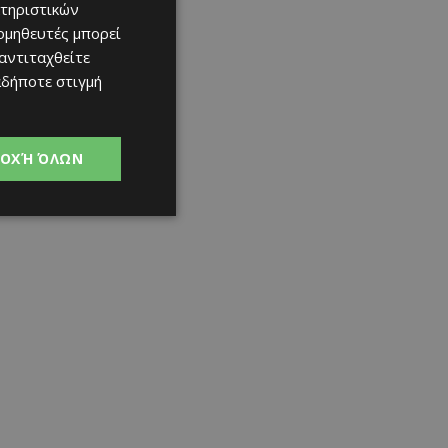
τηριστικών
ομηθευτές μπορεί
 αντιταχθείτε
αδήποτε στιγμή
ΟΧΉ ΌΛΩΝ