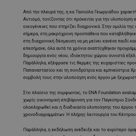
Από την πλευρά της, η κα Τασούλα Γεωργιάδου χαρακτή
Αυτισμό, τονίζοντας ότι πρόκειται για την υλοποίηση ε
οικογένειες που στηρίζει διαχρονικά. Στην ομιλία τη
σήμερα, στη μακρόχρονη προσπάθεια που καταβλήθηκε
στη διαχρονική δέσμευση να μη μείνει κανένα παιδί κα
επεσήμανε, όλα αυτά τα χρόνια αναπτύχθηκαν προγράμμ
δημιουργία ενός νέου, ιδιόκτητου χώρου συνιστά εξέλ
Παράλληλα, εξέφρασε τις θερμές της ευχαριστίες προς
Παπαναστασίου και τη συνιδρύτρια και εμπνεύστρια Χρι
συμβολή τους στην υλοποίηση ενός έργου με ξεχωριστή 
Στο πλαίσιο της συμφωνίας, το ENA Foundation αναλαμ
χωρίς οικονομική επιβάρυνση για τον Παγκύπριο Σύνδε
ολοκληρωθεί και η διαδικασία υλοποίησης του έργου
χρονοδιαγραμμάτων. Η πλήρης λειτουργία του Κέντρου 
Παράλληλα, η εκδήλωση ανέδειξε και το ευρύτερο όρα