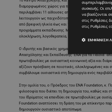
Το Κέντρο Απασχόλησης και Εκπαίδευσης «ΕΝΑ για τα 
συμπεριλαμβανομ
διαμορφωμένος χώρος για παιδιά με αυτισμό. Το έργο θ
συσκευής. Οι επ
περιλαμβάνει 11 αίθουσες απασχόλησης, 7 αίθουσες θ
να βασίζονται σε
λειτουργούν ως παιχνιδότοποι, σχεδιασμένοι ανά ηλικ
στις
Ρυθμίσεις δ
από βρεφική ηλικία έως και 18 ετών, προσφέροντας θ
στις
Ρυθμίσεις c
προγράμματα εκπαίδευσης. Μεταξύ των υπηρεσιών που
ολοκλήρωση, λογοθεραπεία, μουσικοθεραπεία, ειδική 
ΕΜΦΆΝΙΣΗ 
Ο ιδρυτής και βασικός χρηματοδότης του ENA Foundat
Απασχόλησης και Εκπαίδευσης “ΕΝΑ για τα Παιδιά” απο
πρωτοβουλίες με ουσιαστική κοινωνική αξία και διάρκε
αξίζουν πρόσβαση σε ποιοτικές, ολοκληρωμένες και σ
συμβάλουμε ουσιαστικά στη δημιουργία ενός περιβάλλ
Στην ομιλία του, ο Πρόεδρος του ENA Foundation, κ. 
φιλοσοφία που διέπει τη δημιουργία του, καθώς και 
του Ιδρύματος να επενδύει σε πρωτοβουλίες με ουσία,
Foundation αναπτύσσει τη δράση του με επίκεντρο πα
δημιουργούν ουσιαστικό αποτύπωμα.