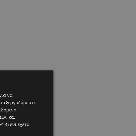
για να
 επεξεργαζόμαστε
δεδομένα
εων και
913)
ενδέχεται