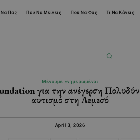
 Να Πας
Που Να Μείνεις
Που Να Φας
Τι Να Κάνεις
Μένουμε Ενημερωμένοι
ndation για την ανέγερση Πολυδύνα
αυτισμό στη Λεμεσό
April 3, 2026