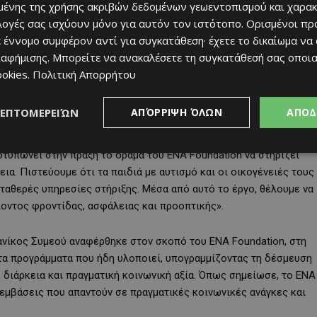
Παιδιά» θα λειτουργήσει ως ένας πολυδύναμος, ειδικά
ένης της χρήσης ακριβών δεδομένων γεωεντοπισμού και χαρακ
α αναπτυχθεί σε τεμάχιο συνολικού εμβαδού 2.872 τ.μ. και θα
ιλογές σας ισχύουν μόνο για αυτόν τον ιστότοπο. Ορισμένοι πρ
εραπειών, πισίνα, καθώς και τρεις εξωτερικούς χώρους που θα
 έννομο συμφέρον αντί για συγκατάθεση· έχετε το δικαίωμα να
ιακή ομάδα. Το Κέντρο θα μπορεί να εξυπηρετεί περίπου 70 παιδιά
ιαφήμισης
. Μπορείτε να ανακαλέσετε τη συγκατάθεσή σας οποι
εραπείες, δημιουργική απασχόληση και εξατομικευμένα
ookies
.
Πολιτική Απορρήτου
 θα παρέχονται περιλαμβάνονται εργοθεραπεία, αισθητηριακή
εκπαίδευση και υδροθεραπεία.
ΛΕΠΤΟΜΕΡΕΙΏΝ
ΑΠΌΡΡΙΨΗ ΌΛΩΝ
ΑΠΟΔ
ion, Τάσος Παπαναστασίου, δήλωσε: «Η δημιουργία του Κέντρου
τυπώνει στην πράξη το όραμα του ENA Foundation να στηρίζει
ια. Πιστεύουμε ότι τα παιδιά με αυτισμό και οι οικογένειές τους
ταθερές υπηρεσίες στήριξης. Μέσα από αυτό το έργο, θέλουμε να
οντος φροντίδας, ασφάλειας και προοπτικής».
Πανίκος Συμεού αναφέρθηκε στον σκοπό του ENA Foundation, στη
στα προγράμματα που ήδη υλοποιεί, υπογραμμίζοντας τη δέσμευση
 διάρκεια και πραγματική κοινωνική αξία. Όπως σημείωσε, το ENA
ρεμβάσεις που απαντούν σε πραγματικές κοινωνικές ανάγκες και