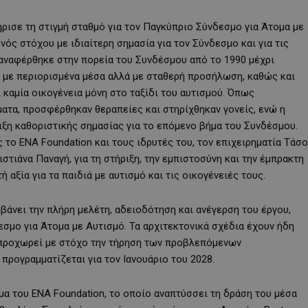
ρισε τη στιγμή σταθμό για τον Παγκύπριο Σύνδεσμο για Άτομα με
νός στόχου με ιδιαίτερη σημασία για τον Σύνδεσμο και για τις
ς αναφέρθηκε στην πορεία του Συνδέσμου από το 1990 μέχρι
 με περιορισμένα μέσα αλλά με σταθερή προσήλωση, καθώς και
ι καμία οικογένεια μόνη στο ταξίδι του αυτισμού. Όπως
ατα, προσφέρθηκαν θεραπείες και στηρίχθηκαν γονείς, ενώ η
ιξη καθοριστικής σημασίας για το επόμενο βήμα του Συνδέσμου.
 το ENA Foundation και τους ιδρυτές του, τον επιχειρηματία Τάσο
στιάνα Παναγή, για τη στήριξη, την εμπιστοσύνη και την έμπρακτη
αξία για τα παιδιά με αυτισμό και τις οικογένειές τους.
βάνει την πλήρη μελέτη, αδειοδότηση και ανέγερση του έργου,
σμο για Άτομα με Αυτισμό. Τα αρχιτεκτονικά σχέδια έχουν ήδη
 προχωρεί με στόχο την τήρηση των προβλεπόμενων
προγραμματίζεται για τον Ιανουάριο του 2028.
μα του ENA Foundation, το οποίο αναπτύσσει τη δράση του μέσα