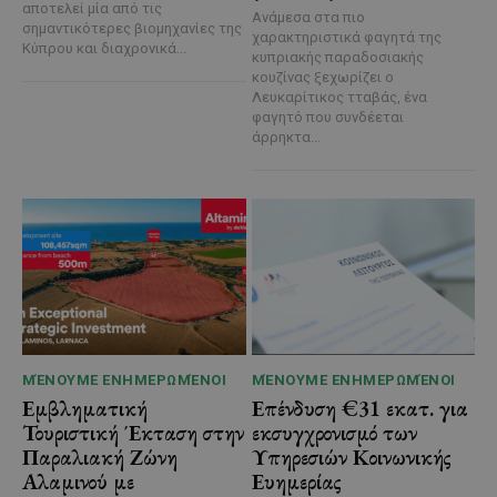
αποτελεί μία από τις
Ανάμεσα στα πιο
σημαντικότερες βιομηχανίες της
χαρακτηριστικά φαγητά της
Κύπρου και διαχρονικά...
κυπριακής παραδοσιακής
κουζίνας ξεχωρίζει ο
Λευκαρίτικος τταβάς, ένα
φαγητό που συνδέεται
άρρηκτα...
ΜΈΝΟΥΜΕ ΕΝΗΜΕΡΩΜΈΝΟΙ
ΜΈΝΟΥΜΕ ΕΝΗΜΕΡΩΜΈΝΟΙ
Εμβληματική
Επένδυση €31 εκατ. για
Τουριστική Έκταση στην
εκσυγχρονισμό των
Παραλιακή Ζώνη
Υπηρεσιών Κοινωνικής
Αλαμινού με
Ευημερίας