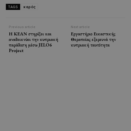
καρός
TAGS
Previous article
Next article
Η ΚΕΑΝ στηρίζει και
Εργαστήριο Εικαστικής
αναδεικνύει την κυπριακή
Θεραπείας εξερευνά την
παράδοση μέσω JELO6
κυπριακή ταυτότητα
Project