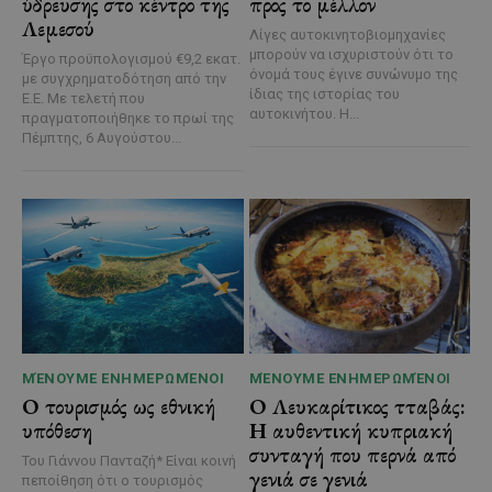
ύδρευσης στο κέντρο της
προς το μέλλον
Λεμεσού
Λίγες αυτοκινητοβιομηχανίες
μπορούν να ισχυριστούν ότι το
Έργο προϋπολογισμού €9,2 εκατ.
όνομά τους έγινε συνώνυμο της
με συγχρηματοδότηση από την
ίδιας της ιστορίας του
Ε.Ε. Με τελετή που
αυτοκινήτου. Η...
πραγματοποιήθηκε το πρωί της
Πέμπτης, 6 Αυγούστου...
ΜΈΝΟΥΜΕ ΕΝΗΜΕΡΩΜΈΝΟΙ
ΜΈΝΟΥΜΕ ΕΝΗΜΕΡΩΜΈΝΟΙ
Ο τουρισμός ως εθνική
Ο Λευκαρίτικος τταβάς:
υπόθεση
Η αυθεντική κυπριακή
συνταγή που περνά από
Του Γιάννου Πανταζή* Είναι κοινή
γενιά σε γενιά
πεποίθηση ότι ο τουρισμός