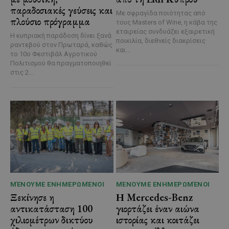
παραδοσιακές γεύσεις και
Με σφραγίδα ποιότητας από
πλούσιο πρόγραμμα
τους Masters of Wine, η κάβα της
εταιρείας συνδυάζει εξαιρετική
Η κυπριακή παράδοση δίνει ξανά
ποικιλία, διεθνείς διακρίσεις
ραντεβού στον Πρωταρά, καθώς
και...
το 10ο Φεστιβάλ Αγροτικού
Πολιτισμού θα πραγματοποιηθεί
στις 2...
ΜΈΝΟΥΜΕ ΕΝΗΜΕΡΩΜΈΝΟΙ
ΜΈΝΟΥΜΕ ΕΝΗΜΕΡΩΜΈΝΟΙ
Ξεκίνησε η
Η Mercedes-Benz
αντικατάσταση 100
γιορτάζει έναν αιώνα
χιλιομέτρων δικτύου
ιστορίας και κοιτάζει