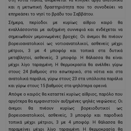
και η μετωπική δραστηριότητα που το συνοδεύει να
επηρεάσει το νησί το βράδυ του Σαββάτου.
Σήμερα, περίοδοι με κυρίως αίθριο καιρό θα
εναλλάσσονται με αυξημένη συννεφιά και ενδέχεται να
σημειωθούν μεμονωμένες βροχές. Οι άνεμοι θα πνέουν
βορειοανατολικοί ως νοτιοανατολικοί, ασθενείς μέχρι
μέτριοι, 3 με 4 μποφόρ και τοπικά στα δυτικά
μεταβλητοί, ασθενείς, 3 μποφόρ. Η θάλασσα θα είναι
μέχρι λίγο ταραγμένη. Η θερμοκρασία θα ανέλθει γύρω
στους 24 βαθμούς στο εσωτερικό, στα νότια και στα
ανατολικά παράλια, γύρω στους 23 στα υπόλοιπα παράλια
και γύρω στους 15 βαθμούς στα ψηλότερα ορεινά.
Απόψε ο καιρός θα καταστεί κυρίως αίθριος, παρόλο που
αργότερα θα εμφανιστούν αυξημένες ψηλές νεφώσεις. Οι
άνεμοι θα πνέουν κυρίως βορειοδυτικοί ως
βορειοανατολικοί, ασθενείς, 3 μποφόρ και παροδικά
τοπικά μέχρι μέτριοι, 3 με 4 μποφόρ. Η θάλασσα θα
παραμείνει μέχρι λίγο ταραγμένη. Η θερμοκρασία θα