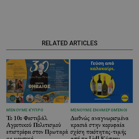
RELATED ARTICLES
ΜΈΝΟΥΜΕ ΚΎΠΡΟ
ΜΈΝΟΥΜΕ ΕΝΗΜΕΡΩΜΈΝΟΙ
Το 10ο Φεστιβάλ
Διεθνώς αναγνωρισμένα
Αγροτικού Πολιτισμού
κρασιά στην κορυφαία
επιστρέφει στον Πρωταρά
σχέση ποιότητας-τιμής
με μουσική,
από τη Lidl Κύπρου