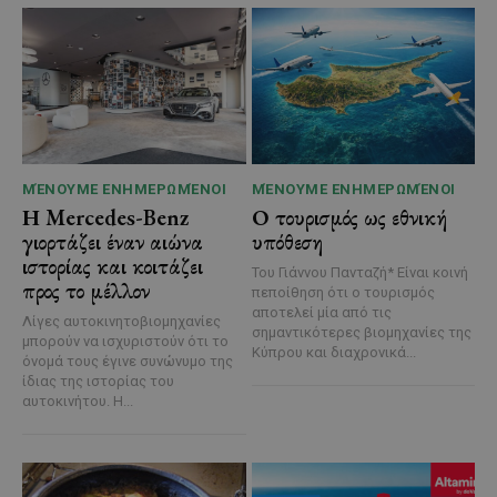
ΜΈΝΟΥΜΕ ΕΝΗΜΕΡΩΜΈΝΟΙ
ΜΈΝΟΥΜΕ ΕΝΗΜΕΡΩΜΈΝΟΙ
Η Mercedes-Benz
Ο τουρισμός ως εθνική
γιορτάζει έναν αιώνα
υπόθεση
ιστορίας και κοιτάζει
Του Γιάννου Πανταζή* Είναι κοινή
προς το μέλλον
πεποίθηση ότι ο τουρισμός
αποτελεί μία από τις
Λίγες αυτοκινητοβιομηχανίες
σημαντικότερες βιομηχανίες της
μπορούν να ισχυριστούν ότι το
Κύπρου και διαχρονικά...
όνομά τους έγινε συνώνυμο της
ίδιας της ιστορίας του
αυτοκινήτου. Η...