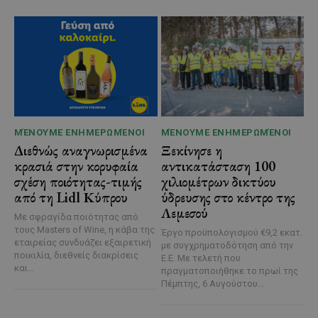
ΜΈΝΟΥΜΕ ΕΝΗΜΕΡΩΜΈΝΟΙ
ΜΈΝΟΥΜΕ ΕΝΗΜΕΡΩΜΈΝΟΙ
Διεθνώς αναγνωρισμένα
Ξεκίνησε η
κρασιά στην κορυφαία
αντικατάσταση 100
σχέση ποιότητας-τιμής
χιλιομέτρων δικτύου
από τη Lidl Κύπρου
ύδρευσης στο κέντρο της
Λεμεσού
Με σφραγίδα ποιότητας από
τους Masters of Wine, η κάβα της
Έργο προϋπολογισμού €9,2 εκατ.
εταιρείας συνδυάζει εξαιρετική
με συγχρηματοδότηση από την
ποικιλία, διεθνείς διακρίσεις
Ε.Ε. Με τελετή που
και...
πραγματοποιήθηκε το πρωί της
Πέμπτης, 6 Αυγούστου...