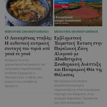
ΜΈΝΟΥΜΕ ΕΝΗΜΕΡΩΜΈΝΟΙ
ΜΈΝΟΥΜΕ ΕΝΗΜΕΡΩΜΈΝΟΙ
Ο Λευκαρίτικος τταβάς:
Εμβληματική
Η αυθεντική κυπριακή
Τουριστική Έκταση στην
συνταγή που περνά από
Παραλιακή Ζώνη
γενιά σε γενιά
Αλαμινού με
Αδειοδοτημένη
Ανάμεσα στα πιο
Ξενοδοχειακή Ανάπτυξη
χαρακτηριστικά φαγητά της
και Πανοραμική Θέα της
κυπριακής παραδοσιακής
κουζίνας ξεχωρίζει ο
Θάλασσας
Λευκαρίτικος τταβάς, ένα
Μια εξαιρετικά σπάνια
φαγητό που συνδέεται
επενδυτική ευκαιρία
άρρηκτα...
παρουσιάζεται στην παραλιακή
περιοχή του Αλαμινού, στην
επαρχία Λάρνακας. Πρόκειται
για τρία συνεχόμενα...