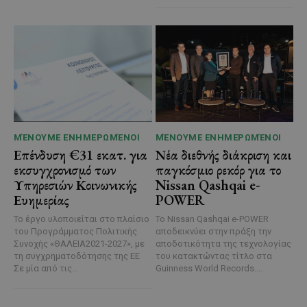
ΜΈΝΟΥΜΕ ΕΝΗΜΕΡΩΜΈΝΟΙ
ΜΈΝΟΥΜΕ ΕΝΗΜΕΡΩΜΈΝΟΙ
Επένδυση €31 εκατ. για
Νέα διεθνής διάκριση και
εκσυγχρονισμό των
παγκόσμιο ρεκόρ για το
Υπηρεσιών Κοινωνικής
Nissan Qashqai e-
Ευημερίας
POWER
Το έργο υλοποιείται στο πλαίσιο
Το Nissan Qashqai e-POWER
του Προγράμματος Πολιτικής
αποδεικνύει στην πράξη την
Συνοχής «ΘΑΛΕΙΑ2021-2027», με
αποδοτικότητα της τεχνολογίας
τη συγχρηματοδότησης της ΕΕ
του κατακτώντας τίτλο στα
Σε μία από τις...
Guinness World Records....