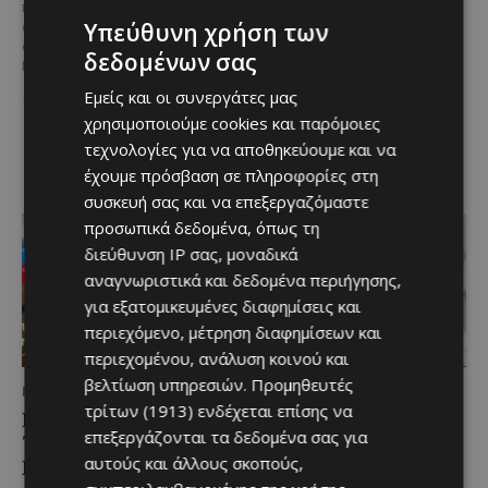
γενιά σε γενιά
πεποίθηση ότι ο τουρισμός
Υπεύθυνη χρήση των
αποτελεί μία από τις
Ανάμεσα στα πιο
σημαντικότερες βιομηχανίες της
δεδομένων σας
χαρακτηριστικά φαγητά της
Κύπρου και διαχρονικά...
κυπριακής παραδοσιακής
Εμείς και οι συνεργάτες μας
κουζίνας ξεχωρίζει ο
Λευκαρίτικος τταβάς, ένα
χρησιμοποιούμε cookies και παρόμοιες
φαγητό που συνδέεται
τεχνολογίες για να αποθηκεύουμε και να
άρρηκτα...
έχουμε πρόσβαση σε πληροφορίες στη
συσκευή σας και να επεξεργαζόμαστε
προσωπικά δεδομένα, όπως τη
διεύθυνση IP σας, μοναδικά
αναγνωριστικά και δεδομένα περιήγησης,
για εξατομικευμένες διαφημίσεις και
περιεχόμενο, μέτρηση διαφημίσεων και
περιεχομένου, ανάλυση κοινού και
βελτίωση υπηρεσιών.
Προμηθευτές
ΜΈΝΟΥΜΕ ΕΝΗΜΕΡΩΜΈΝΟΙ
ΜΈΝΟΥΜΕ ΕΝΗΜΕΡΩΜΈΝΟΙ
τρίτων (1913)
ενδέχεται επίσης να
Εμβληματική
Επένδυση €31 εκατ. για
επεξεργάζονται τα δεδομένα σας για
Τουριστική Έκταση στην
εκσυγχρονισμό των
αυτούς και άλλους σκοπούς,
Παραλιακή Ζώνη
Υπηρεσιών Κοινωνικής