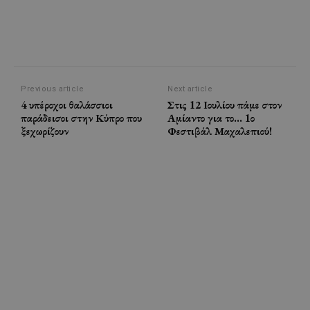
Previous article
Next article
4 υπέροχοι θαλάσσιοι
Στις 12 Ιουλίου πάμε στον
παράδεισοι στην Κύπρο που
Αμίαντο για το… 1ο
ξεχωρίζουν
Φεστιβάλ Μαχαλεπιού!