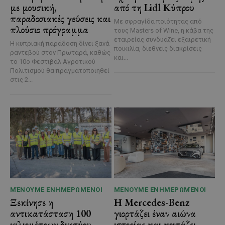
με μουσική,
από τη Lidl Κύπρου
παραδοσιακές γεύσεις και
Με σφραγίδα ποιότητας από
πλούσιο πρόγραμμα
τους Masters of Wine, η κάβα της
εταιρείας συνδυάζει εξαιρετική
Η κυπριακή παράδοση δίνει ξανά
ποικιλία, διεθνείς διακρίσεις
ραντεβού στον Πρωταρά, καθώς
και...
το 10ο Φεστιβάλ Αγροτικού
Πολιτισμού θα πραγματοποιηθεί
στις 2...
ΜΈΝΟΥΜΕ ΕΝΗΜΕΡΩΜΈΝΟΙ
ΜΈΝΟΥΜΕ ΕΝΗΜΕΡΩΜΈΝΟΙ
Ξεκίνησε η
Η Mercedes-Benz
αντικατάσταση 100
γιορτάζει έναν αιώνα
χιλιομέτρων δικτύου
ιστορίας και κοιτάζει