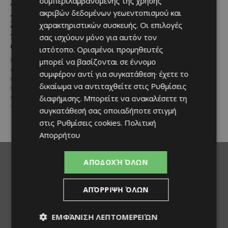
Αλαμινού με
Ευημερίας
συμπεριλαμβανομένης της χρήσης
Αδειοδοτημένη
ακριβών δεδομένων γεωεντοπισμού και
Το έργο υλοποιείται στο πλαίσιο
Ξενοδοχειακή Ανάπτυξη
χαρακτηριστικών συσκευής. Οι επιλογές
του Προγράμματος Πολιτικής
και Πανοραμική Θέα της
Συνοχής «ΘΑΛΕΙΑ2021-2027», με
σας ισχύουν μόνο για αυτόν τον
τη συγχρηματοδότησης της ΕΕ
Θάλασσας
ιστότοπο. Ορισμένοι προμηθευτές
Σε μία από τις...
μπορεί να βασίζονται σε έννομο
Μια εξαιρετικά σπάνια
επενδυτική ευκαιρία
συμφέρον αντί για συγκατάθεση· έχετε το
παρουσιάζεται στην παραλιακή
δικαίωμα να αντιταχθείτε στις
Ρυθμίσεις
περιοχή του Αλαμινού, στην
διαφήμισης
. Μπορείτε να ανακαλέσετε τη
επαρχία Λάρνακας. Πρόκειται
για τρία συνεχόμενα...
συγκατάθεσή σας οποιαδήποτε στιγμή
στις
Ρυθμίσεις cookies
.
Πολιτική
Απορρήτου
ΑΠΟΔΟΧΉ ΌΛΩΝ
ΑΠΌΡΡΙΨΗ ΌΛΩΝ
ΕΜΦΆΝΙΣΗ ΛΕΠΤΟΜΕΡΕΙΏΝ