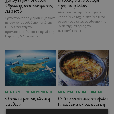
ύδρευσης στο κέντρο της
προς το μέλλον
Λεμεσού
Λίγες αυτοκινητοβιομηχανίες
μπορούν να ισχυριστούν ότι το
Έργο προϋπολογισμού €9,2 εκατ.
όνομά τους έγινε συνώνυμο της
με συγχρηματοδότηση από την
ίδιας της ιστορίας του
Ε.Ε. Με τελετή που
αυτοκινήτου. Η...
πραγματοποιήθηκε το πρωί της
Πέμπτης, 6 Αυγούστου...
ΜΈΝΟΥΜΕ ΕΝΗΜΕΡΩΜΈΝΟΙ
ΜΈΝΟΥΜΕ ΕΝΗΜΕΡΩΜΈΝΟΙ
Ο τουρισμός ως εθνική
Ο Λευκαρίτικος τταβάς:
υπόθεση
Η αυθεντική κυπριακή
συνταγή που περνά από
Του Γιάννου Πανταζή* Είναι κοινή