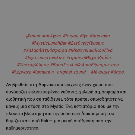
@menoumekypro
#foryou
#fyp
#Λάρνακα
#MysticLunchBar
#ΔιεθνείςΓεύσεις
#ΧαλαρήΑτμόσφαιρα
#ΜεσογειακήΚουζίνα
#ΕξωτικέςΠινελιές
#ΠρωινόΜέχριΒράδυ
#ΖεστόςΧώρος
#BohoΣτυλ
#ΦιλικήΕξυπηρέτηση
#λάρνακα
#larnaca
♬ original sound – Μένουμε Κύπρο
Αν βρεθείς στη Λάρνακα και ψάχνεις έναν χώρο που
συνδυάζει εκλεπτυσμένες γεύσεις, χαλαρή ατμόσφαιρα και
αισθητική που σε ταξιδεύει, τότε πρέπει οπωσδήποτε να
κάνεις μια στάση στο Mystic. Ένα εστιατόριο που με την
πλούσια βλάστηση και την bohemian διακόσμησή του
θυμίζει κάτι από Bali — μια μικρή απόδραση από την
καθημερινότητα.