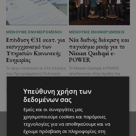
ΜΈΝΟΥΜΕ ΕΝΗΜΕΡΩΜΈΝΟΙ
ΜΈΝΟΥΜΕ ΕΝΗΜΕΡΩΜΈΝΟΙ
Επένδυση €31 εκατ. για
Νέα διεθνής διάκριση και
εκσυγχρονισμό των
παγκόσμιο ρεκόρ για το
Υπηρεσιών Κοινωνικής
Nissan Qashqai e-
Ευημερίας
POWER
Το έργο υλοποιείται στο πλαίσιο
Το Nissan Qashqai e-POWER
του Προγράμματος Πολιτικής
αποδεικνύει στην πράξη την
Συνοχής «ΘΑΛΕΙΑ2021-2027», με
αποδοτικότητα της τεχνολογίας
τη συγχρηματοδότησης της ΕΕ
του κατακτώντας τίτλο στα
Υπεύθυνη χρήση των
Σε μία από τις...
Guinness World Records....
δεδομένων σας
Εμείς και οι συνεργάτες μας
χρησιμοποιούμε cookies και παρόμοιες
τεχνολογίες για να αποθηκεύουμε και να
έχουμε πρόσβαση σε πληροφορίες στη