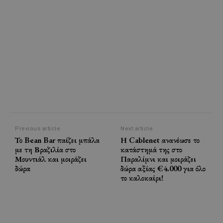
Previous article
Next article
Το Bean Bar παίζει μπάλα
Η Cablenet ανανέωσε το
με τη Βραζιλία στο
κατάστημά της στο
Μουντιάλ και μοιράζει
Παραλίμνι και μοιράζει
δώρα
δώρα αξίας €4.000 για όλο
το καλοκαίρι!