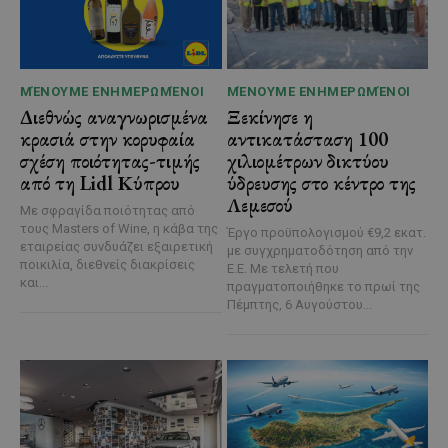
ΜΈΝΟΥΜΕ ΕΝΗΜΕΡΩΜΈΝΟΙ
ΜΈΝΟΥΜΕ ΕΝΗΜΕΡΩΜΈΝΟΙ
Διεθνώς αναγνωρισμένα
Ξεκίνησε η
κρασιά στην κορυφαία
αντικατάσταση 100
σχέση ποιότητας-τιμής
χιλιομέτρων δικτύου
από τη Lidl Κύπρου
ύδρευσης στο κέντρο της
Λεμεσού
Με σφραγίδα ποιότητας από
τους Masters of Wine, η κάβα της
Έργο προϋπολογισμού €9,2 εκατ.
εταιρείας συνδυάζει εξαιρετική
με συγχρηματοδότηση από την
ποικιλία, διεθνείς διακρίσεις
Ε.Ε. Με τελετή που
και...
πραγματοποιήθηκε το πρωί της
Πέμπτης, 6 Αυγούστου...