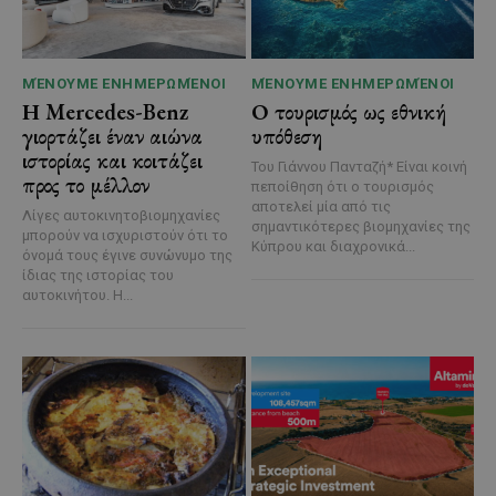
ΜΈΝΟΥΜΕ ΕΝΗΜΕΡΩΜΈΝΟΙ
ΜΈΝΟΥΜΕ ΕΝΗΜΕΡΩΜΈΝΟΙ
Η Mercedes-Benz
Ο τουρισμός ως εθνική
γιορτάζει έναν αιώνα
υπόθεση
ιστορίας και κοιτάζει
Του Γιάννου Πανταζή* Είναι κοινή
προς το μέλλον
πεποίθηση ότι ο τουρισμός
αποτελεί μία από τις
Λίγες αυτοκινητοβιομηχανίες
σημαντικότερες βιομηχανίες της
μπορούν να ισχυριστούν ότι το
Κύπρου και διαχρονικά...
όνομά τους έγινε συνώνυμο της
ίδιας της ιστορίας του
αυτοκινήτου. Η...