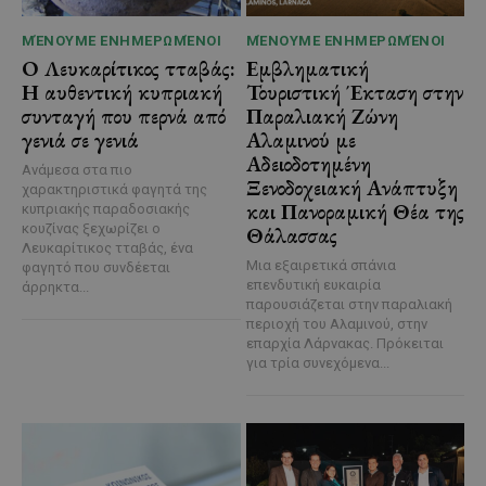
ΜΈΝΟΥΜΕ ΕΝΗΜΕΡΩΜΈΝΟΙ
ΜΈΝΟΥΜΕ ΕΝΗΜΕΡΩΜΈΝΟΙ
Ο Λευκαρίτικος τταβάς:
Εμβληματική
Η αυθεντική κυπριακή
Τουριστική Έκταση στην
συνταγή που περνά από
Παραλιακή Ζώνη
γενιά σε γενιά
Αλαμινού με
Αδειοδοτημένη
Ανάμεσα στα πιο
Ξενοδοχειακή Ανάπτυξη
χαρακτηριστικά φαγητά της
και Πανοραμική Θέα της
κυπριακής παραδοσιακής
κουζίνας ξεχωρίζει ο
Θάλασσας
Λευκαρίτικος τταβάς, ένα
Μια εξαιρετικά σπάνια
φαγητό που συνδέεται
επενδυτική ευκαιρία
άρρηκτα...
παρουσιάζεται στην παραλιακή
περιοχή του Αλαμινού, στην
επαρχία Λάρνακας. Πρόκειται
για τρία συνεχόμενα...