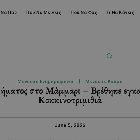
 Να Πας
Που Να Μείνεις
Που Να Φας
Τι Να Κάνεις
Μένουμε Ενημερωμένοι
Μένουμε Κύπρο
ήματος στο Μάμμαρι – Βρέθηκε εγκ
Κοκκινοτριμιθιά
June 5, 2026