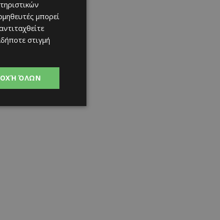
τηριστικών
ομηθευτές μπορεί
 αντιταχθείτε
αδήποτε στιγμή
ΟΧΉ ΌΛΩΝ