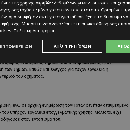
ένης της χρήσης ακριβών δεδομένων γεωεντοπισμού και χαρακ
ιλογές σας ισχύουν μόνο για αυτόν τον ιστότοπο. Ορισμένοι πρ
 έννομο συμφέρον αντί για συγκατάθεση· έχετε το δικαίωμα να
ιαφήμισης
. Μπορείτε να ανακαλέσετε τη συγκατάθεσή σας οποι
ookies
.
Πολιτική Απορρήτου
ΛΕΠΤΟΜΕΡΕΙΏΝ
ΑΠΌΡΡΙΨΗ ΌΛΩΝ
ΑΠΟΔ
ε σοβαρές εξωτερικές ζημιές, ενώ ο ανεμοθώρακας ήταν
ή των ζημιών, καθώς και έλεγχος για τυχόν εργαλεία ή
ωτερικό του οχήματος.
ριακή, ενώ σε αρχική ενημέρωση τονιζόταν ότι ήταν σταθμευμένο
 του υπήρχαν εργαλεία επαγγελματικής χρήσης. Μάλιστα, είχε
 οδηγούσε στον εντοπισμό του.