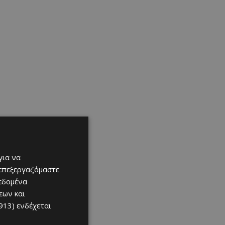
για να
 επεξεργαζόμαστε
δεδομένα
εων και
913)
ενδέχεται