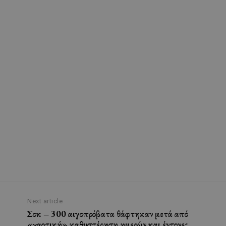
Next article
Σοκ – 300 αιγοπρόβατα θάφτηκαν μετά από
«χαοτική» καθυστέρηση ημερών και έντονες