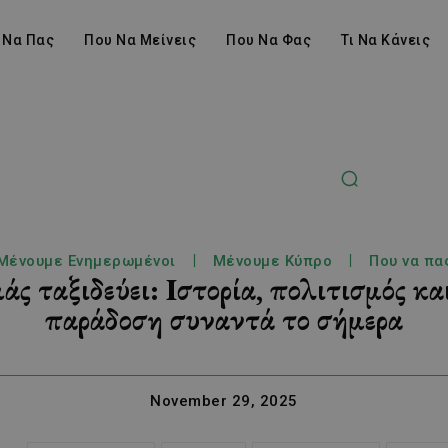
 Να Πας
Που Να Μείνεις
Που Να Φας
Τι Να Κάνεις
Μένουμε Ενημερωμένοι
Μένουμε Κύπρο
Που να πα
 ταξιδεύει: Ιστορία, πολιτισμός και
παράδοση συναντά το σήμερα
November 29, 2025