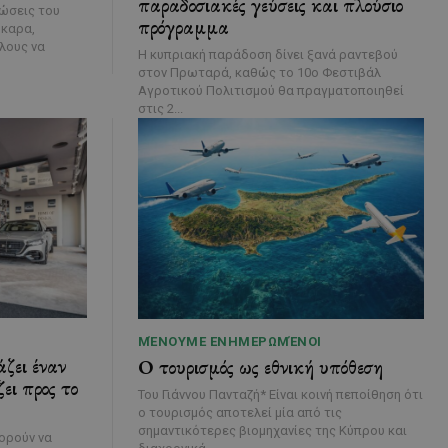
παραδοσιακές γεύσεις και πλούσιο
λώσεις του
πρόγραμμα
ύκαρα,
λους να
Η κυπριακή παράδοση δίνει ξανά ραντεβού
στον Πρωταρά, καθώς το 10ο Φεστιβάλ
Αγροτικού Πολιτισμού θα πραγματοποιηθεί
στις 2...
ΜΈΝΟΥΜΕ ΕΝΗΜΕΡΩΜΈΝΟΙ
ζει έναν
Ο τουρισμός ως εθνική υπόθεση
ει προς το
Του Γιάννου Πανταζή* Είναι κοινή πεποίθηση ότι
ο τουρισμός αποτελεί μία από τις
σημαντικότερες βιομηχανίες της Κύπρου και
ορούν να