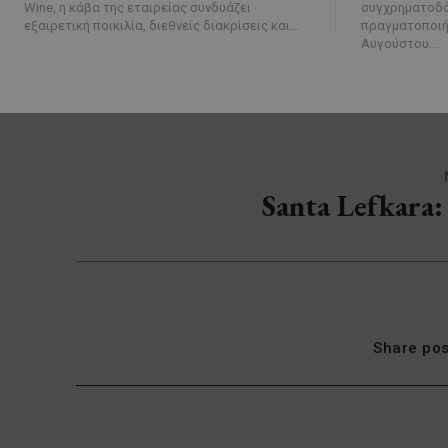
Wine, η κάβα της εταιρείας συνδυάζει
συγχρηματοδότηση απ
εξαιρετική ποικιλία, διεθνείς διακρίσεις και...
πραγματοποιήθ
Αυγούστου...