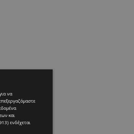
για να
 επεξεργαζόμαστε
δεδομένα
εων και
913)
ενδέχεται