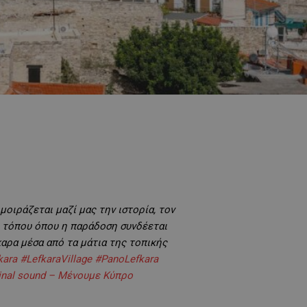
ιράζεται μαζί μας την ιστορία, τον
ς τόπου όπου η παράδοση συνδέεται
καρα μέσα από τα μάτια της τοπικής
kara
#LefkaraVillage
#PanoLefkara
inal sound – Μένουμε Κύπρο