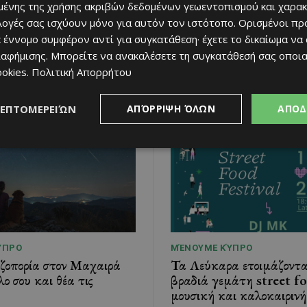
ένης της χρήσης ακριβών δεδομένων γεωεντοπισμού και χαρακ
ιλογές σας ισχύουν μόνο για αυτόν τον ιστότοπο. Ορισμένοι πρ
 έννομο συμφέρον αντί για συγκατάθεση· έχετε το δικαίωμα να
RELATED ARTICLES
ιαφήμισης
. Μπορείτε να ανακαλέσετε τη συγκατάθεσή σας οποι
ookies
.
Πολιτική Απορρήτου
ΛΕΠΤΟΜΕΡΕΙΏΝ
ΑΠΌΡΡΙΨΗ ΌΛΩΝ
ΑΠΟΔ
ΎΠΡΟ
ΜΈΝΟΥΜΕ ΚΎΠΡΟ
εζοπορία στον Μαχαιρά
Τα Λεύκαρα ετοιμάζοντα
λο σου και θέα τις
βραδιά γεμάτη street f
μουσική και καλοκαιρινή