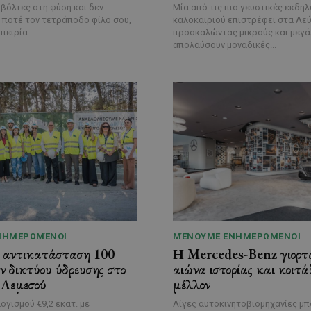
 βόλτες στη φύση και δεν
Μία από τις πιο γευστικές εκδη
 ποτέ τον τετράποδο φίλο σου,
καλοκαιριού επιστρέφει στα Λε
πειρία...
προσκαλώντας μικρούς και μεγά
απολαύσουν μοναδικές...
ΝΗΜΕΡΩΜΈΝΟΙ
ΜΈΝΟΥΜΕ ΕΝΗΜΕΡΩΜΈΝΟΙ
η αντικατάσταση 100
Η Mercedes-Benz γιορτά
ν δικτύου ύδρευσης στο
αιώνα ιστορίας και κοιτάζ
 Λεμεσού
μέλλον
γισμού €9,2 εκατ. με
Λίγες αυτοκινητοβιομηχανίες μπ