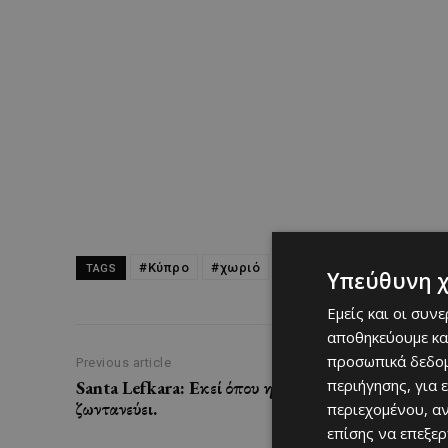
#Κύπρο
#χωριό
cyprus
top
ΚΥΠΡΟΣ
TAGS
Υπεύθυνη 
Εμείς και οι συν
αποθηκεύουμε κα
προσωπικά δεδομ
Previous article
περιήγησης, για 
Santa Lefkara: Εκεί όπου η μαγεία των Χριστουγέν
ζωντανεύει.
περιεχομένου, α
επίσης να επεξε