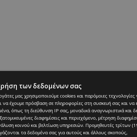
χρήση των δεδομένων σας
εργάτες μας χρησιμοποιούμε cookies και παρόμοιες τεχνολογίες 
ι να έχουμε πρόσβαση σε πληροφορίες στη συσκευή σας και να
ένα, όπως τη διεύθυνση IP σας, μοναδικά αναγνωριστικά και 
Next article
εξατομικευμένες διαφημίσεις και περιεχόμενο, μέτρηση διαφημίσ
νων
H Ευθυμούλα Χατζηχαραλάμπους & Έλλη
Νικολαΐδου μοιράζονται την προσωπική τους ιστορία
νάλυση κοινού και βελτίωση υπηρεσιών.
Προμηθευτές τρίτων (1
ργάζονται τα δεδομένα σας για αυτούς και άλλους σκοπούς,