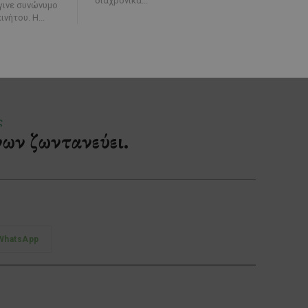
διαχρονικά...
έγινε συνώνυμο
της ίδιας της ιστορίας του αυτοκινήτου. Η...