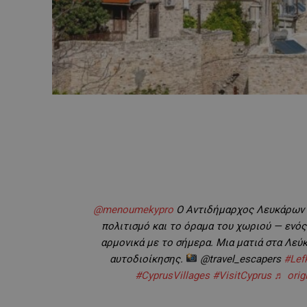
@menoumekypro
Ο Αντιδήμαρχος Λευκάρων μο
πολιτισμό και το όραμα του χωριού — ενό
αρμονικά με το σήμερα. Μια ματιά στα Λεύ
αυτοδιοίκησης.
@travel_escapers
#Lef
#CyprusVillages
#VisitCyprus
♬ orig