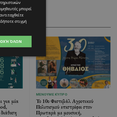
τηριστικών
ομηθευτές μπορεί
 αντιταχθείτε
αδήποτε στιγμή
ΟΧΉ ΌΛΩΝ
ΜΈΝΟΥΜΕ ΚΎΠΡΟ
ι για μία
Το 10ο Φεστιβάλ Αγροτικού
ood,
Πολιτισμού επιστρέφει στον
 διάθεση
Πρωταρά με μουσική,