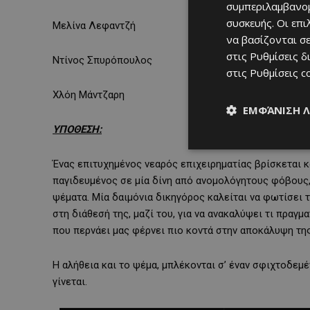
συμπεριλαμβανομ
συσκευής. Οι επ
Μελίνα Λεφαντζή
να βασίζονται σε
στις
Ρυθμίσεις δ
Ντίνος Σπυρόπουλος
στις
Ρυθμίσεις c
Χλόη Μάντζαρη
ΕΜΦΆΝΙΣΗ 
ΥΠΟΘΕΣΗ:
Ένας επιτυχημένος νεαρός επιχειρηματίας βρίσκεται κ
παγιδευμένος σε μία δίνη από ανομολόγητους φόβους,
ψέματα. Μία δαιμόνια δικηγόρος καλείται να φωτίσει 
στη διάθεσή της, μαζί του, για να ανακαλύψει τι πραγ
που περνάει μας φέρνει πιο κοντά στην αποκάλυψη τη
Η αλήθεια και το ψέμα, μπλέκονται σ’ έναν σφιχτοδεμ
γίνεται.