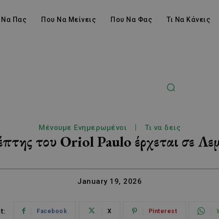
 Να Πας
Που Να Μείνεις
Που Να Φας
Τι Να Κάνεις
Μένουμε Ενημερωμένοι
Τι να δεις
πτης του Oriol Paulo έρχεται σε Λε
January 19, 2026
t:
Facebook
X
Pinterest