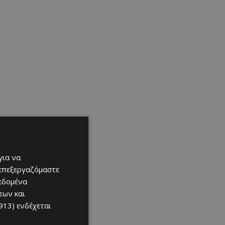
για να
 επεξεργαζόμαστε
δεδομένα
εων και
913)
ενδέχεται