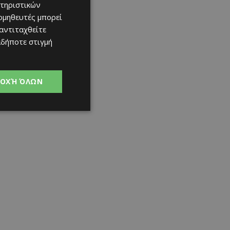
τηριστικών
ομηθευτές μπορεί
 αντιταχθείτε
αδήποτε στιγμή
ΟΧΉ ΌΛΩΝ