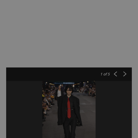
1
of 5