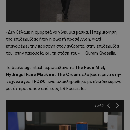
«Δεν θέλαμε η ομορφιά να γίνει μια μάσκα. Η περιποίηση
της επιδερμίδας ήταν η σωστή προσέγγιση, γιατί
επαναφέρει την προσοχή στον άνθρωπο, στην επιδερμίδα
του, στην παρουσία και τη στάση του». – Guram Gvasalia.
Το backstage ritual περιλάμβανε τα
The
Face
Mist
,
Hydrogel
Face
Mask
και
The
Cream
, όλα βασισμένα στην
τεχνολογία
TFC
8®
, ενώ ολοκληρώθηκε με εξειδικευμένο
μασάζ προσώπου από τους LB Facialistes.
1
of 3