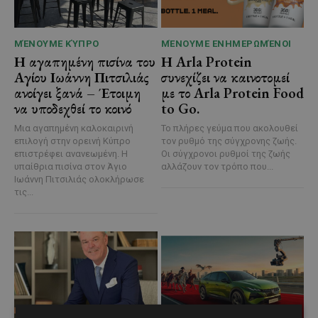
ΜΈΝΟΥΜΕ ΚΎΠΡΟ
ΜΈΝΟΥΜΕ ΕΝΗΜΕΡΩΜΈΝΟΙ
Η αγαπημένη πισίνα του
Η Arla Protein
Αγίου Ιωάννη Πιτσιλιάς
συνεχίζει να καινοτομεί
ανοίγει ξανά – Έτοιμη
με το Arla Protein Food
να υποδεχθεί το κοινό
to Go.
Μια αγαπημένη καλοκαιρινή
Το πλήρες γεύμα που ακολουθεί
επιλογή στην ορεινή Κύπρο
τον ρυθμό της σύγχρονης ζωής.
επιστρέφει ανανεωμένη. Η
Οι σύγχρονοι ρυθμοί της ζωής
υπαίθρια πισίνα στον Άγιο
αλλάζουν τον τρόπο που...
Ιωάννη Πιτσιλιάς ολοκλήρωσε
τις...