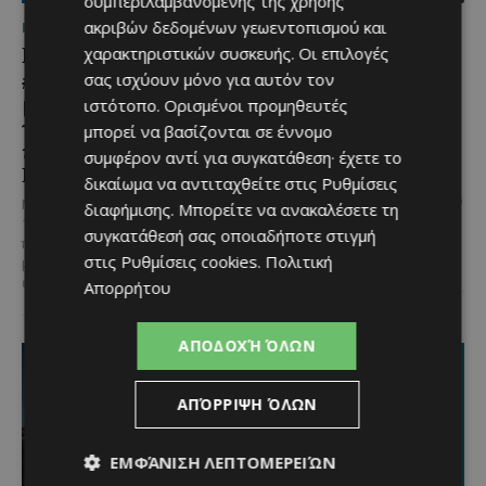
συμπεριλαμβανομένης της χρήσης
ακριβών δεδομένων γεωεντοπισμού και
ΜΈΝΟΥΜΕ ΕΝΗΜΕΡΩΜΈΝΟΙ
ΜΈΝΟΥΜΕ ΕΝΗΜΕΡΩΜΈΝΟΙ
Lidl Better Living Days
Μια βραδιά γεμάτη
χαρακτηριστικών συσκευής. Οι επιλογές
#summer2026: Ένα
παράδοση, μουσική και
σας ισχύουν μόνο για αυτόν τον
μοναδικό ταξίδι ευεξίας,
κέφι στον Δελίκηπο για
ιστότοπο. Ορισμένοι προμηθευτές
γεμάτο γεύση, ενέργεια
τη γιορτή του
μπορεί να βασίζονται σε έννομο
και χαμόγελα σε όλη την
Χρυσοσώτηρος
συμφέρον αντί για συγκατάθεση· έχετε το
Κύπρο
δικαίωμα να αντιταχθείτε στις
Ρυθμίσεις
@menoumekypro Μια βραδιά
γεμάτη παράδοση, μουσική, χορό
Με 6 προορισμούς, πάνω από
διαφήμισης
. Μπορείτε να ανακαλέσετε τη
και αυθεντικές γεύσεις στον
1.700 συμμετέχοντες και
συγκατάθεσή σας οποιαδήποτε στιγμή
Δελίκηπο!
Το κρητικό
περισσότερες από 3.500
στις
Ρυθμίσεις cookies
.
Πολιτική
γλέντι,...
μερίδες, η Lidl Κύπρου
επιβεβαίωσε για ακόμα...
Απορρήτου
ΑΠΟΔΟΧΉ ΌΛΩΝ
ΑΠΌΡΡΙΨΗ ΌΛΩΝ
ΕΜΦΆΝΙΣΗ ΛΕΠΤΟΜΕΡΕΙΏΝ