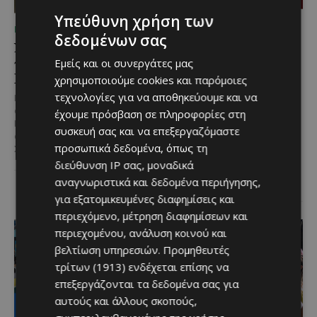
Υπεύθυνη χρήση των
ΜΈΝΟΥΜΕ ΕΝΗΜΕΡΩΜΈΝΟΙ
ΜΈΝΟΥΜΕ ΕΝΗΜΕΡΩΜΈΝΟΙ
δεδομένων σας
Νέος Γενικός Διευθυντής
Η Peugeot είναι ο
του Hilton Nicosia ο
επίσημος συνεργάτης του
Εμείς και οι συνεργάτες μας
Ilio Rodoni
Φεστιβάλ
χρησιμοποιούμε cookies και παρόμοιες
Κινηματογράφου της
τεχνολογίες για να αποθηκεύουμε και να
Καθήκοντα Γενικού Διευθυντή
Βενετίας
στο Hilton Nicosia αναλαμβάνει ο
έχουμε πρόσβαση σε πληροφορίες στη
Ilio Rodoni, παίρνοντας τη
Η Peugeot ανακοινώνει μια
συσκευή σας και να επεξεργαζόμαστε
σκυτάλη από τον κ. Εύρο
ιδιαίτερα σημαντική συνεργασία
προσωπικά δεδομένα, όπως τη
Στυλιανού,...
με το Διεθνές Φεστιβάλ
διεύθυνση IP σας, μοναδικά
Κινηματογράφου της Βενετίας
και με αυτό τον...
αναγνωριστικά και δεδομένα περιήγησης,
για εξατομικευμένες διαφημίσεις και
περιεχόμενο, μέτρηση διαφημίσεων και
περιεχομένου, ανάλυση κοινού και
βελτίωση υπηρεσιών.
Προμηθευτές
τρίτων (1913)
ενδέχεται επίσης να
επεξεργάζονται τα δεδομένα σας για
αυτούς και άλλους σκοπούς,