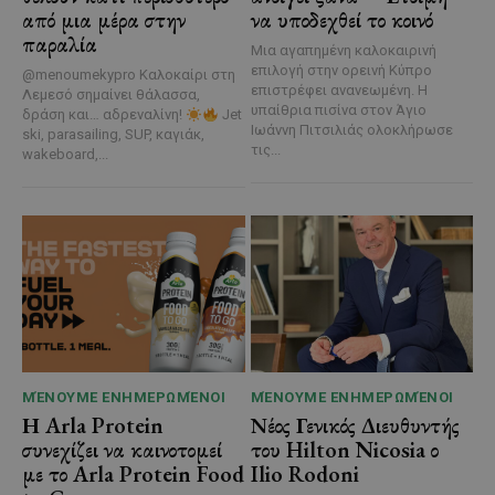
από μια μέρα στην
να υποδεχθεί το κοινό
παραλία
Μια αγαπημένη καλοκαιρινή
επιλογή στην ορεινή Κύπρο
@menoumekypro Καλοκαίρι στη
επιστρέφει ανανεωμένη. Η
Λεμεσό σημαίνει θάλασσα,
υπαίθρια πισίνα στον Άγιο
δράση και… αδρεναλίνη!
Jet
Ιωάννη Πιτσιλιάς ολοκλήρωσε
ski, parasailing, SUP, καγιάκ,
τις...
wakeboard,...
ΜΈΝΟΥΜΕ ΕΝΗΜΕΡΩΜΈΝΟΙ
ΜΈΝΟΥΜΕ ΕΝΗΜΕΡΩΜΈΝΟΙ
Η Arla Protein
Νέος Γενικός Διευθυντής
συνεχίζει να καινοτομεί
του Hilton Nicosia ο
με το Arla Protein Food
Ilio Rodoni