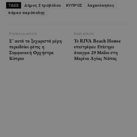
Δήμος Στροβόλου
ΚΥΠΡΟΣ
λαχανόκηπος
TAGS
πάρκο ακρόπολης
Previous article
Next article
Σ’ αυτά τα ξεχωριστά μέρη
Το RIVA Beach House
περιοδεύει φέτος η
επιστρέφει: Επίσημο
Συμφωνική Ορχήστρα
άνοιγμα 29 Μαΐου στη
Κύπρου
Μαρίνα Αγίας Νάπας