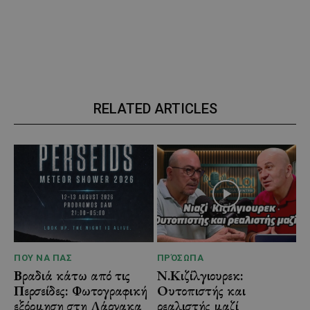
RELATED ARTICLES
ΠΟΥ ΝΑ ΠΑΣ
ΠΡΌΣΩΠΑ
Βραδιά κάτω από τις
Ν.Κιζίλγιουρεκ:
Περσείδες: Φωτογραφική
Ουτοπιστής και
εξόρμηση στη Λάρνακα
ρεαλιστής μαζί