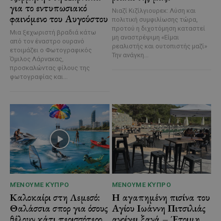
για το εντυπωσιακό
Νιαζί Κιζίλγιουρεκ: Λύση και
φαινόμενο του Αυγούστου
πολιτική συμφιλίωσης τώρα,
προτού η διχοτόμηση καταστεί
Μια ξεχωριστή βραδιά κάτω
μη αναστρέψιμη «Είμαι
από τον έναστρο ουρανό
ρεαλιστής και ουτοπιστής μαζί»
ετοιμάζει ο Φωτογραφικός
Την ανάγκη...
Όμιλος Λάρνακας,
προσκαλώντας φίλους της
φωτογραφίας και...
ΜΈΝΟΥΜΕ ΚΎΠΡΟ
ΜΈΝΟΥΜΕ ΚΎΠΡΟ
Καλοκαίρι στη Λεμεσό:
Η αγαπημένη πισίνα του
Θαλάσσια σπορ για όσους
Αγίου Ιωάννη Πιτσιλιάς
θέλουν κάτι περισσότερο
ανοίγει ξανά – Έτοιμη