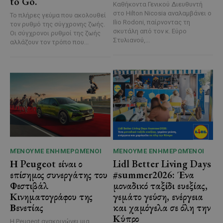
to Go.
Καθήκοντα Γενικού Διευθυντή
στο Hilton Nicosia αναλαμβάνει ο
Το πλήρες γεύμα που ακολουθεί
Ilio Rodoni, παίρνοντας τη
τον ρυθμό της σύγχρονης ζωής.
σκυτάλη από τον κ. Εύρο
Οι σύγχρονοι ρυθμοί της ζωής
Στυλιανού,...
αλλάζουν τον τρόπο που...
ΜΈΝΟΥΜΕ ΕΝΗΜΕΡΩΜΈΝΟΙ
ΜΈΝΟΥΜΕ ΕΝΗΜΕΡΩΜΈΝΟΙ
Η Peugeot είναι ο
Lidl Better Living Days
επίσημος συνεργάτης του
#summer2026: Ένα
Φεστιβάλ
μοναδικό ταξίδι ευεξίας,
Κινηματογράφου της
γεμάτο γεύση, ενέργεια
Βενετίας
και χαμόγελα σε όλη την
Κύπρο
Η Peugeot ανακοινώνει μια