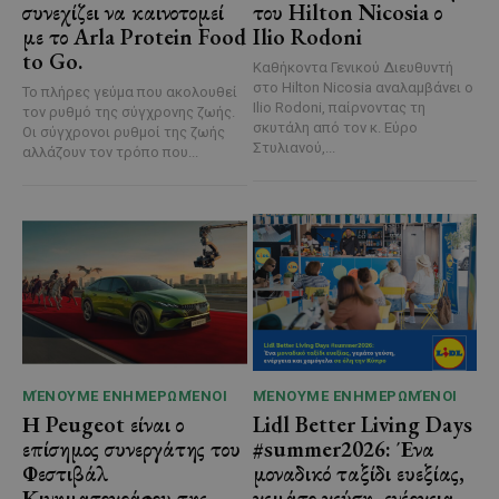
συνεχίζει να καινοτομεί
του Hilton Nicosia ο
με το Arla Protein Food
Ilio Rodoni
to Go.
Καθήκοντα Γενικού Διευθυντή
στο Hilton Nicosia αναλαμβάνει ο
Το πλήρες γεύμα που ακολουθεί
Ilio Rodoni, παίρνοντας τη
τον ρυθμό της σύγχρονης ζωής.
σκυτάλη από τον κ. Εύρο
Οι σύγχρονοι ρυθμοί της ζωής
Στυλιανού,...
αλλάζουν τον τρόπο που...
ΜΈΝΟΥΜΕ ΕΝΗΜΕΡΩΜΈΝΟΙ
ΜΈΝΟΥΜΕ ΕΝΗΜΕΡΩΜΈΝΟΙ
Η Peugeot είναι ο
Lidl Better Living Days
επίσημος συνεργάτης του
#summer2026: Ένα
Φεστιβάλ
μοναδικό ταξίδι ευεξίας,
Κινηματογράφου της
γεμάτο γεύση, ενέργεια