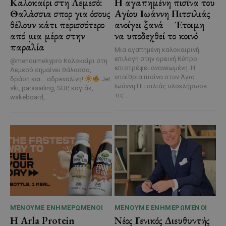
Καλοκαίρι στη Λεμεσό:
Η αγαπημένη πισίνα του
Θαλάσσια σπορ για όσους
Αγίου Ιωάννη Πιτσιλιάς
θέλουν κάτι περισσότερο
ανοίγει ξανά – Έτοιμη
από μια μέρα στην
να υποδεχθεί το κοινό
παραλία
Μια αγαπημένη καλοκαιρινή
επιλογή στην ορεινή Κύπρο
@menoumekypro Καλοκαίρι στη
επιστρέφει ανανεωμένη. Η
Λεμεσό σημαίνει θάλασσα,
υπαίθρια πισίνα στον Άγιο
δράση και… αδρεναλίνη!
Jet
Ιωάννη Πιτσιλιάς ολοκλήρωσε
ski, parasailing, SUP, καγιάκ,
τις...
wakeboard,...
ΜΈΝΟΥΜΕ ΕΝΗΜΕΡΩΜΈΝΟΙ
ΜΈΝΟΥΜΕ ΕΝΗΜΕΡΩΜΈΝΟΙ
Η Arla Protein
Νέος Γενικός Διευθυντής