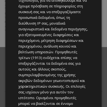
τεχνολογίες για να αποθηκεύουμε και να
τη γιορτή του
Αν αγαπάς τις βόλτες στη φύση
Χρυσοσώτηρος
έχουμε πρόσβαση σε πληροφορίες στη
και δεν αποχωρίζεσαι ποτέ τον
συσκευή σας και να επεξεργαζόμαστε
τετράποδο φίλο σου, τότε αυτή
@menoumekypro Μια βραδιά
η εμπειρία...
προσωπικά δεδομένα, όπως τη
γεμάτη παράδοση, μουσική, χορό
και αυθεντικές γεύσεις στον
διεύθυνση IP σας, μοναδικά
Δελίκηπο!
Το κρητικό
αναγνωριστικά και δεδομένα περιήγησης,
γλέντι,...
για εξατομικευμένες διαφημίσεις και
περιεχόμενο, μέτρηση διαφημίσεων και
περιεχομένου, ανάλυση κοινού και
βελτίωση υπηρεσιών.
Προμηθευτές
τρίτων (1913)
ενδέχεται επίσης να
επεξεργάζονται τα δεδομένα σας για
αυτούς και άλλους σκοπούς,
συμπεριλαμβανομένης της χρήσης
ακριβών δεδομένων γεωεντοπισμού και
χαρακτηριστικών συσκευής. Οι επιλογές
σας ισχύουν μόνο για αυτόν τον
ιστότοπο. Ορισμένοι προμηθευτές
μπορεί να βασίζονται σε έννομο