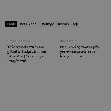
#εξωκλήσι
#Κύπρο
history
top
TAGS
Previous article
Next article
Το λεωφορείο που έκανε
Νέος κύκλος ανασκαφών
χιλιάδες διαδρομές… και
για αγνοούμενους στην
τώρα όλοι ψάχνουν την
Κύπρο τον Ιούνιο
ιστορία του!