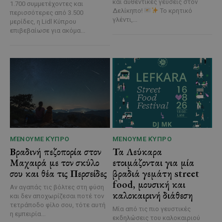
και αυθεντικές γεύσεις στον
1.700 συμμετέχοντες και
Δελίκηπο!
Το κρητικό
περισσότερες από 3.500
γλέντι,...
μερίδες, η Lidl Κύπρου
επιβεβαίωσε για ακόμα...
ΜΈΝΟΥΜΕ ΚΎΠΡΟ
ΜΈΝΟΥΜΕ ΚΎΠΡΟ
Βραδινή πεζοπορία στον
Τα Λεύκαρα
Μαχαιρά με τον σκύλο
ετοιμάζονται για μία
σου και θέα τις Περσείδες
βραδιά γεμάτη street
food, μουσική και
Αν αγαπάς τις βόλτες στη φύση
καλοκαιρινή διάθεση
και δεν αποχωρίζεσαι ποτέ τον
τετράποδο φίλο σου, τότε αυτή
Μία από τις πιο γευστικές
η εμπειρία...
εκδηλώσεις του καλοκαιριού