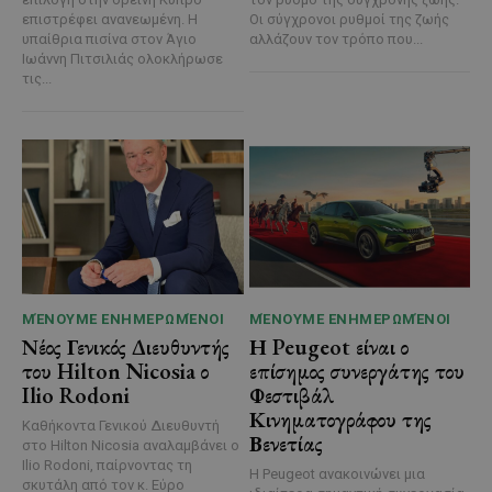
επιστρέφει ανανεωμένη. Η
Οι σύγχρονοι ρυθμοί της ζωής
υπαίθρια πισίνα στον Άγιο
αλλάζουν τον τρόπο που...
Ιωάννη Πιτσιλιάς ολοκλήρωσε
τις...
ΜΈΝΟΥΜΕ ΕΝΗΜΕΡΩΜΈΝΟΙ
ΜΈΝΟΥΜΕ ΕΝΗΜΕΡΩΜΈΝΟΙ
Νέος Γενικός Διευθυντής
Η Peugeot είναι ο
του Hilton Nicosia ο
επίσημος συνεργάτης του
Ilio Rodoni
Φεστιβάλ
Κινηματογράφου της
Καθήκοντα Γενικού Διευθυντή
Βενετίας
στο Hilton Nicosia αναλαμβάνει ο
Ilio Rodoni, παίρνοντας τη
Η Peugeot ανακοινώνει μια
σκυτάλη από τον κ. Εύρο