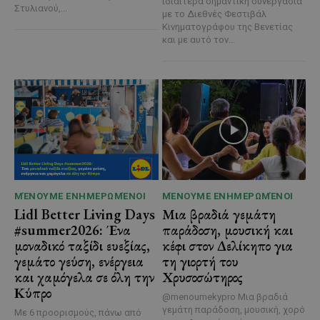
ιδιαίτερα σημαντική συνεργασία
Στυλιανού,...
με το Διεθνές Φεστιβάλ
Κινηματογράφου της Βενετίας
και με αυτό τον...
ΜΈΝΟΥΜΕ ΕΝΗΜΕΡΩΜΈΝΟΙ
ΜΈΝΟΥΜΕ ΕΝΗΜΕΡΩΜΈΝΟΙ
Lidl Better Living Days
Μια βραδιά γεμάτη
#summer2026: Ένα
παράδοση, μουσική και
μοναδικό ταξίδι ευεξίας,
κέφι στον Δελίκηπο για
γεμάτο γεύση, ενέργεια
τη γιορτή του
και χαμόγελα σε όλη την
Χρυσοσώτηρος
Κύπρο
@menoumekypro Μια βραδιά
γεμάτη παράδοση, μουσική, χορό
Με 6 προορισμούς, πάνω από