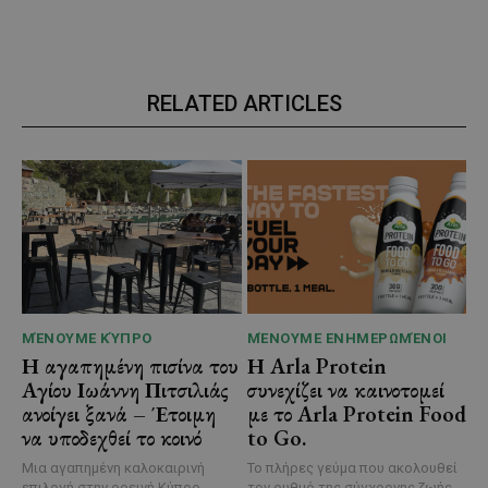
RELATED ARTICLES
ΜΈΝΟΥΜΕ ΚΎΠΡΟ
ΜΈΝΟΥΜΕ ΕΝΗΜΕΡΩΜΈΝΟΙ
Η αγαπημένη πισίνα του
Η Arla Protein
Αγίου Ιωάννη Πιτσιλιάς
συνεχίζει να καινοτομεί
ανοίγει ξανά – Έτοιμη
με το Arla Protein Food
να υποδεχθεί το κοινό
to Go.
Μια αγαπημένη καλοκαιρινή
Το πλήρες γεύμα που ακολουθεί
επιλογή στην ορεινή Κύπρο
τον ρυθμό της σύγχρονης ζωής.