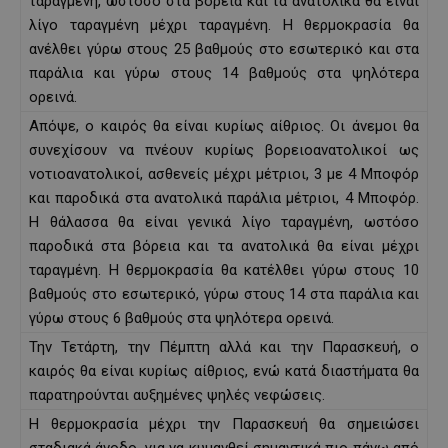
ταραγμένη, ωστόσο στα βόρεια και τα ανατολικά θα είναι
λίγο ταραγμένη μέχρι ταραγμένη. Η θερμοκρασία θα
ανέλθει γύρω στους 25 βαθμούς στο εσωτερικό και στα
παράλια και γύρω στους 14 βαθμούς στα ψηλότερα
ορεινά.
Απόψε, ο καιρός θα είναι κυρίως αίθριος. Οι άνεμοι θα
συνεχίσουν να πνέουν κυρίως βορειοανατολικοί ως
νοτιοανατολικοί, ασθενείς μέχρι μέτριοι, 3 με 4 Μποφόρ
και παροδικά στα ανατολικά παράλια μέτριοι, 4 Μποφόρ.
Η θάλασσα θα είναι γενικά λίγο ταραγμένη, ωστόσο
παροδικά στα βόρεια και τα ανατολικά θα είναι μέχρι
ταραγμένη. Η θερμοκρασία θα κατέλθει γύρω στους 10
βαθμούς στο εσωτερικό, γύρω στους 14 στα παράλια και
γύρω στους 6 βαθμούς στα ψηλότερα ορεινά.
Την Τετάρτη, την Πέμπτη αλλά και την Παρασκευή, ο
καιρός θα είναι κυρίως αίθριος, ενώ κατά διαστήματα θα
παρατηρούνται αυξημένες ψηλές νεφώσεις.
Η θερμοκρασία μέχρι την Παρασκευή θα σημειώσει
σταδιακά άνοδο, για να κυμανθεί σημαντικά πιο πάνω από