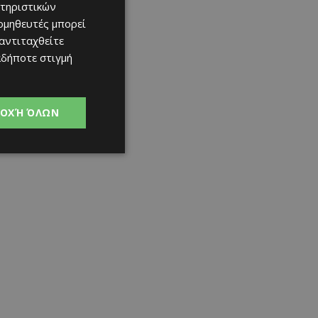
τηριστικών
ομηθευτές μπορεί
 αντιταχθείτε
αδήποτε στιγμή
ΟΧΉ ΌΛΩΝ