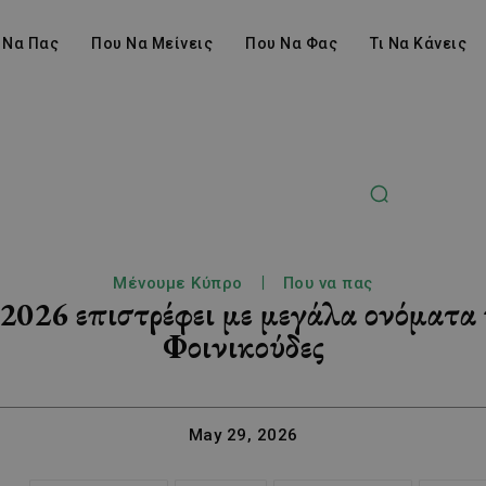
 Να Πας
Που Να Μείνεις
Που Να Φας
Τι Να Κάνεις
Μένουμε Κύπρο
Που να πας
026 επιστρέφει με μεγάλα ονόματα κ
Φοινικούδες
May 29, 2026