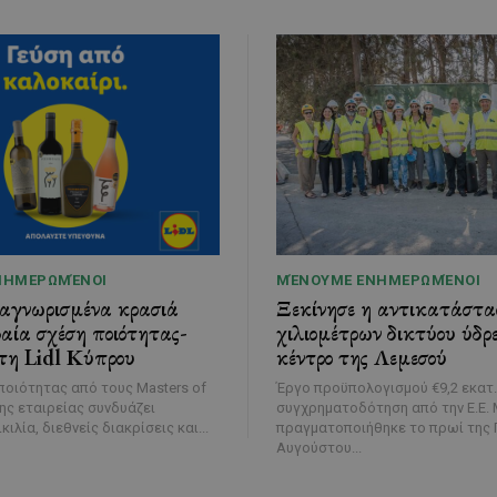
ΝΗΜΕΡΩΜΈΝΟΙ
ΜΈΝΟΥΜΕ ΕΝΗΜΕΡΩΜΈΝΟΙ
ναγνωρισμένα κρασιά
Ξεκίνησε η αντικατάστα
αία σχέση ποιότητας-
χιλιομέτρων δικτύου ύδρ
τη Lidl Κύπρου
κέντρο της Λεμεσού
οιότητας από τους Masters of
Έργο προϋπολογισμού €9,2 εκατ.
της εταιρείας συνδυάζει
συγχρηματοδότηση από την Ε.Ε. Με τελετή που
κιλία, διεθνείς διακρίσεις και...
πραγματοποιήθηκε το πρωί της 
Αυγούστου...