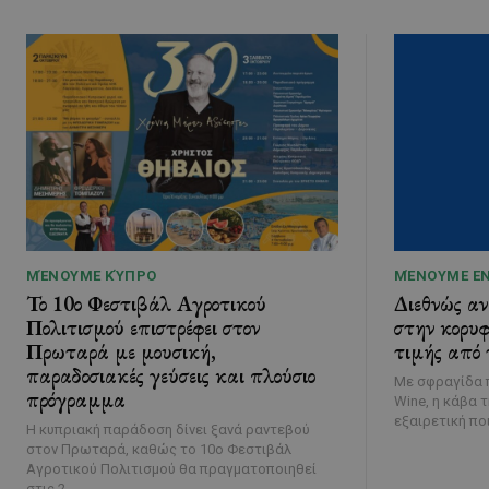
ΜΈΝΟΥΜΕ ΚΎΠΡΟ
ΜΈΝΟΥΜΕ Ε
Το 10ο Φεστιβάλ Αγροτικού
Διεθνώς α
Πολιτισμού επιστρέφει στον
στην κορυφ
Πρωταρά με μουσική,
τιμής από 
παραδοσιακές γεύσεις και πλούσιο
Με σφραγίδα π
πρόγραμμα
Wine, η κάβα 
εξαιρετική ποι
Η κυπριακή παράδοση δίνει ξανά ραντεβού
στον Πρωταρά, καθώς το 10ο Φεστιβάλ
Αγροτικού Πολιτισμού θα πραγματοποιηθεί
στις 2...