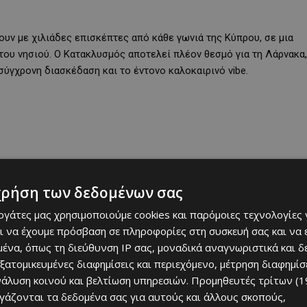
ουν με χιλιάδες επισκέπτες από κάθε γωνιά της Κύπρου, σε μια
του νησιού. Ο Κατακλυσμός αποτελεί πλέον θεσμό για τη Λάρνακα,
ύγχρονη διασκέδαση και το έντονο καλοκαιρινό vibe.
χρήση των δεδομένων σας
εργάτες μας χρησιμοποιούμε cookies και παρόμοιες τεχνολογίες 
ι να έχουμε πρόσβαση σε πληροφορίες στη συσκευή σας και να
ένα, όπως τη διεύθυνση IP σας, μοναδικά αναγνωριστικά και 
εξατομικευμένες διαφημίσεις και περιεχόμενο, μέτρηση διαφημίσ
νάλυση κοινού και βελτίωση υπηρεσιών.
Προμηθευτές τρίτων (1
 πήχη, με ένα πλούσιο μουσικό πρόγραμμα που περιλαμβάνει
ργάζονται τα δεδομένα σας για αυτούς και άλλους σκοπούς,
 σκηνής. Στη σκηνή θα βρεθούν η Ευριδίκη, ο Πάνος Κιάμος, η