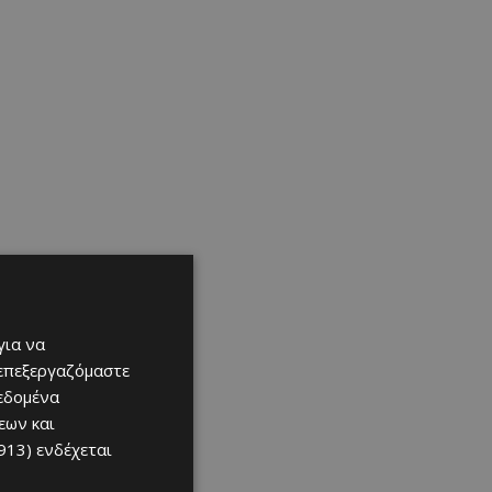
για να
 επεξεργαζόμαστε
δεδομένα
εων και
913)
ενδέχεται