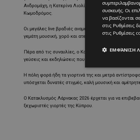
συμπεριλαμβανομ
Ανδρομάχη, η Κατερίνα Λιολίου και η Δέσποινα Ολυμπί
συσκευής. Οι επ
Κωμοδρόμος.
να βασίζονται σε
στις
Ρυθμίσεις δ
Οι μεγάλες live βραδιές αναμένεται να συγκεντρώσουν
στις
Ρυθμίσεις c
γεμάτη μουσική, χορό και ατελείωτο κέφι δίπλα στο κ
ΕΜΦΆΝΙΣΗ 
Πέρα από τις συναυλίες, ο Κατακλυσμός διατηρεί τον 
γεύσεις και εκδηλώσεις που δίνουν ζωή σε ολόκληρη 
Η πόλη φορά ήδη τα γιορτινά της και μετρά αντίστροφα
υπόσχεται δυνατές στιγμές, καλή μουσική και αμέτρητ
Ο Κατακλυσμός Λάρνακας 2026 έρχεται για να επιβεβαιώ
ξεχωριστές γιορτές της Κύπρου.