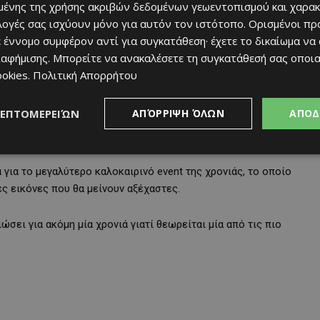
ένης της χρήσης ακριβών δεδομένων γεωεντοπισμού και χαρακ
ου, ενώ μαζί τους θα εμφανιστεί και ο Κωνσταντίνος
ιλογές σας ισχύουν μόνο για αυτόν τον ιστότοπο. Ορισμένοι πρ
 έννομο συμφέρον αντί για συγκατάθεση· έχετε το δικαίωμα να
ιαφήμισης
. Μπορείτε να ανακαλέσετε τη συγκατάθεσή σας οποι
 χιλιάδες κόσμου, δημιουργώντας μια μοναδική ατμόσφαιρα
ookies
.
Πολιτική Απορρήτου
ύμα.
ΛΕΠΤΟΜΕΡΕΙΏΝ
ΑΠΌΡΡΙΨΗ ΌΛΩΝ
ΑΠΟΔ
παραδοσιακό του χαρακτήρα, με δραστηριότητες, περίπτερα,
την παραλιακή περιοχή της Λάρνακας.
 για το μεγαλύτερο καλοκαιρινό event της χρονιάς, το οποίο
ες εικόνες που θα μείνουν αξέχαστες.
σει για ακόμη μία χρονιά γιατί θεωρείται μία από τις πιο