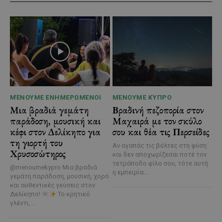
ΜΈΝΟΥΜΕ ΕΝΗΜΕΡΩΜΈΝΟΙ
ΜΈΝΟΥΜΕ ΚΎΠΡΟ
Μια βραδιά γεμάτη
Βραδινή πεζοπορία στον
παράδοση, μουσική και
Μαχαιρά με τον σκύλο
κέφι στον Δελίκηπο για
σου και θέα τις Περσείδες
τη γιορτή του
Αν αγαπάς τις βόλτες στη φύση
Χρυσοσώτηρος
και δεν αποχωρίζεσαι ποτέ τον
τετράποδο φίλο σου, τότε αυτή
@menoumekypro Μια βραδιά
η εμπειρία...
γεμάτη παράδοση, μουσική, χορό
και αυθεντικές γεύσεις στον
Δελίκηπο!
Το κρητικό
γλέντι,...