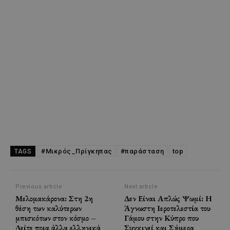
#Μικρός_Πρίγκηπας
#παράσταση
top
TAGS
Previous article
Next article
Μελομακάρονα: Στη 2η
Δεν Είναι Απλώς Ψωμί: Η
θέση των καλύτερων
Άγνωστη Ιεροτελεστία του
μπισκότων στον κόσμο –
Γάμου στην Κύπρο που
Δείτε ποια άλλα ελληνικά
Συγκινεί και Σήμερα