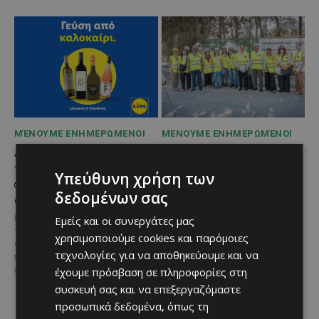
ΜΈΝΟΥΜΕ ΕΝΗΜΕΡΩΜΈΝΟΙ
ΜΈΝΟΥΜΕ ΕΝΗΜΕΡΩΜΈΝΟΙ
Διεθνώς αναγνωρισμένα
Ξεκίνησε η
κρασιά στην κορυφαία
αντικατάσταση 100
Υπεύθυνη χρήση των
σχέση ποιότητας-τιμής
χιλιομέτρων δικτύου
δεδομένων σας
από τη Lidl Κύπρου
ύδρευσης στο κέντρο της
Λεμεσού
Με σφραγίδα ποιότητας από
Εμείς και οι συνεργάτες μας
τους Masters of Wine, η κάβα της
Έργο προϋπολογισμού €9,2 εκατ.
χρησιμοποιούμε cookies και παρόμοιες
εταιρείας συνδυάζει εξαιρετική
με συγχρηματοδότηση από την
τεχνολογίες για να αποθηκεύουμε και να
ποικιλία, διεθνείς διακρίσεις
Ε.Ε. Με τελετή που
και...
έχουμε πρόσβαση σε πληροφορίες στη
πραγματοποιήθηκε το πρωί της
Πέμπτης, 6 Αυγούστου...
συσκευή σας και να επεξεργαζόμαστε
προσωπικά δεδομένα, όπως τη