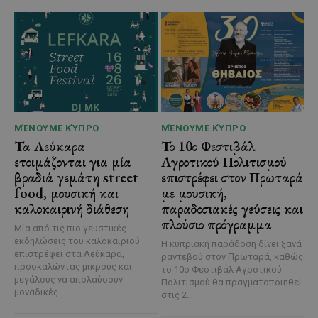
ΜΈΝΟΥΜΕ ΚΎΠΡΟ
ΜΈΝΟΥΜΕ ΚΎΠΡΟ
Τα Λεύκαρα
Το 10ο Φεστιβάλ
ετοιμάζονται για μία
Αγροτικού Πολιτισμού
βραδιά γεμάτη street
επιστρέφει στον Πρωταρά
food, μουσική και
με μουσική,
καλοκαιρινή διάθεση
παραδοσιακές γεύσεις και
πλούσιο πρόγραμμα
Μία από τις πιο γευστικές
εκδηλώσεις του καλοκαιριού
Η κυπριακή παράδοση δίνει ξανά
επιστρέφει στα Λεύκαρα,
ραντεβού στον Πρωταρά, καθώς
προσκαλώντας μικρούς και
το 10ο Φεστιβάλ Αγροτικού
μεγάλους να απολαύσουν
Πολιτισμού θα πραγματοποιηθεί
μοναδικές...
στις 2...