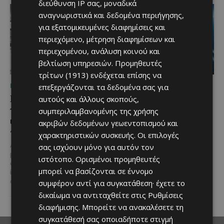
διεύθυνση IP σας, μοναδικά
αναγνωριστικά και δεδομένα περιήγησης,
για εξατομικευμένες διαφημίσεις και
περιεχόμενο, μέτρηση διαφημίσεων και
περιεχομένου, ανάλυση κοινού και
βελτίωση υπηρεσιών.
Προμηθευτές
τρίτων (1913)
ενδέχεται επίσης να
ΜΈΝΟΥΜΕ ΕΝΗΜΕΡΩΜΈΝΟΙ
ΜΈΝΟΥΜΕ ΕΝΗΜΕΡΩΜΈΝΟΙ
επεξεργάζονται τα δεδομένα σας για
Η Mercedes-Benz
Ο τουρισμός ως εθνική
αυτούς και άλλους σκοπούς,
γιορτάζει έναν αιώνα
υπόθεση
συμπεριλαμβανομένης της χρήσης
ιστορίας και κοιτάζει
ακριβών δεδομένων γεωεντοπισμού και
Του Γιάννου Πανταζή* Είναι κοινή
προς το μέλλον
πεποίθηση ότι ο τουρισμός
χαρακτηριστικών συσκευής. Οι επιλογές
αποτελεί μία από τις
Λίγες αυτοκινητοβιομηχανίες
σας ισχύουν μόνο για αυτόν τον
σημαντικότερες βιομηχανίες της
μπορούν να ισχυριστούν ότι το
ιστότοπο. Ορισμένοι προμηθευτές
Κύπρου και διαχρονικά...
όνομά τους έγινε συνώνυμο της
μπορεί να βασίζονται σε έννομο
ίδιας της ιστορίας του
αυτοκινήτου. Η...
συμφέρον αντί για συγκατάθεση· έχετε το
δικαίωμα να αντιταχθείτε στις
Ρυθμίσεις
διαφήμισης
. Μπορείτε να ανακαλέσετε τη
συγκατάθεσή σας οποιαδήποτε στιγμή