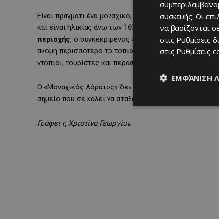
συμπεριλαμβανομ
Είναι πράγματι ένα μοναχικό, αιωνόβιο και προστατευ
συσκευής. Οι επ
και είναι ηλικίας άνω των 160 ετών. Παρόλο που οι
θα
να βασίζονται σε
περιοχής
, ο συγκεκριμένος «Μοναχικός Αόρατος» ξεχ
στις
Ρυθμίσεις δ
ακόμη περισσότερο το τοπίο. Γι’ αυτό και θεωρείται
στις
Ρυθμίσεις c
ντόπιοι, τουρίστες και περαστικοί αποτυπώνουν εκεί 
ΕΜΦΆΝΙΣΗ 
Ο «Μοναχικός Αόρατος» δεν είναι απλώς ένα δένδρο σ
σημείο που σε καλεί να σταθείς και να αφουγκραστείς 
Γράφει η Χριστίνα Γεωργίου