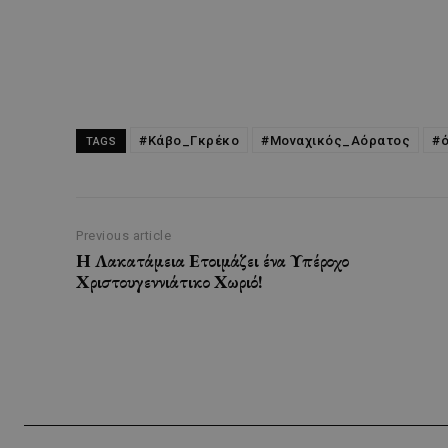
#Κάβο_Γκρέκο
#Μοναχικός_Αόρατος
#
TAGS
Previous article
Η Λακατάμεια Ετοιμάζει ένα Υπέροχο
Χριστουγεννιάτικο Χωριό!