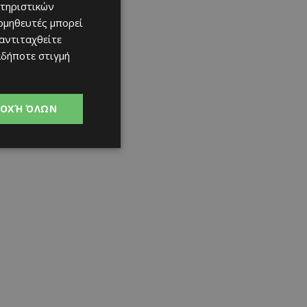
τηριστικών
ομηθευτές μπορεί
 αντιταχθείτε
αδήποτε στιγμή
ΟΧΉ ΌΛΩΝ