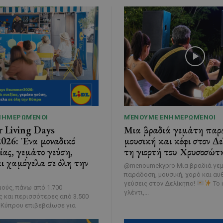
ΝΗΜΕΡΩΜΈΝΟΙ
ΜΈΝΟΥΜΕ ΕΝΗΜΕΡΩΜΈΝΟΙ
r Living Days
Μια βραδιά γεμάτη παρ
26: Ένα μοναδικό
μουσική και κέφι στον Δ
ξίας, γεμάτο γεύση,
τη γιορτή του Χρυσοσώτ
αι χαμόγελα σε όλη την
@menoumekypro Μια βραδιά γε
παράδοση, μουσική, χορό και αυ
γεύσεις στον Δελίκηπο!
Το 
ούς, πάνω από 1.700
γλέντι,...
 και περισσότερες από 3.500
dl Κύπρου επιβεβαίωσε για