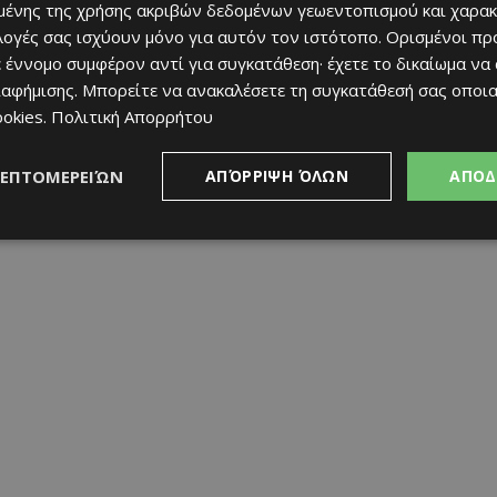
ένης της χρήσης ακριβών δεδομένων γεωεντοπισμού και χαρακ
όμενο δένδρο. Φέρει το επιστημονικό όνομα Juniperus phoenicea,
ιλογές σας ισχύουν μόνο για αυτόν τον ιστότοπο. Ορισμένοι πρ
μνώνες αοράτου αποτελούν την κυρίαρχη βλάστηση της
 έννομο συμφέρον αντί για συγκατάθεση· έχετε το δικαίωμα να
ωρίζει. Τα παγκάκια που βρίσκονται δίπλα του αναδεικνύουν
ιαφήμισης
. Μπορείτε να ανακαλέσετε τη συγκατάθεσή σας οποι
 ένα από τα πιο πολυφωτογραφημένα σημεία της Κύπρου. Πολλοί
ookies
.
Πολιτική Απορρήτου
τις στιγμές τους, τραβώντας καθημερινά δεκάδες φωτογραφίες.
ΛΕΠΤΟΜΕΡΕΙΏΝ
ΑΠΌΡΡΙΨΗ ΌΛΩΝ
ΑΠΟΔ
το Κάβο Γκρέκο· είναι μια
ήρεμη ανάσα μέσα στο τοπίο
· ένα
τη γαλήνη της φύσης.