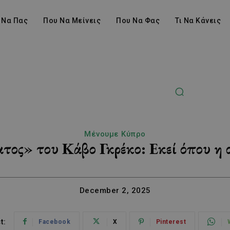
 Να Πας
Που Να Μείνεις
Που Να Φας
Τι Να Κάνεις
Μένουμε Κύπρο
ος» του Κάβο Γκρέκο: Εκεί όπου η 
December 2, 2025
t:
Facebook
X
Pinterest