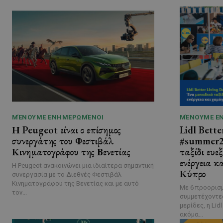
ΜΈΝΟΥΜΕ ΕΝΗΜΕΡΩΜΈΝΟΙ
ΜΈΝΟΥΜΕ Ε
Η Peugeot είναι ο επίσημος
Lidl Bette
συνεργάτης του Φεστιβάλ
#summer20
Κινηματογράφου της Βενετίας
ταξίδι ευε
ενέργεια κ
Η Peugeot ανακοινώνει μια ιδιαίτερα σημαντική
Κύπρο
συνεργασία με το Διεθνές Φεστιβάλ
Κινηματογράφου της Βενετίας και με αυτό
Με 6 προορισμ
τον...
συμμετέχοντες
μερίδες, η Li
ακόμα...