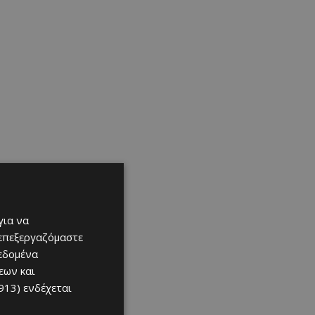
για να
 επεξεργαζόμαστε
δεδομένα
εων και
913)
ενδέχεται