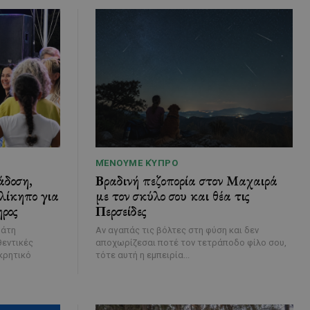
ΜΈΝΟΥΜΕ ΚΎΠΡΟ
άδοση,
Βραδινή πεζοπορία στον Μαχαιρά
ελίκηπο για
με τον σκύλο σου και θέα τις
ηρος
Περσείδες
μάτη
Αν αγαπάς τις βόλτες στη φύση και δεν
θεντικές
αποχωρίζεσαι ποτέ τον τετράποδο φίλο σου,
κρητικό
τότε αυτή η εμπειρία...