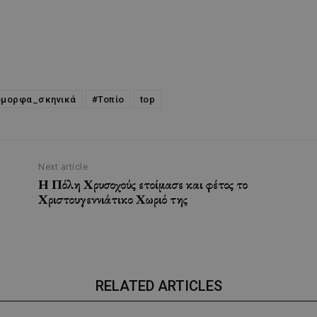
όμορφα_σκηνικά
#Τοπίο
top
Next article
Η Πόλη Χρυσοχούς ετοίμασε και φέτος το
Χριστουγεννιάτικο Χωριό της
RELATED ARTICLES