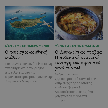
ΜΈΝΟΥΜΕ ΕΝΗΜΕΡΩΜΈΝΟΙ
ΜΈΝΟΥΜΕ ΕΝΗΜΕΡΩΜΈΝΟΙ
Ο τουρισμός ως εθνική
Ο Λευκαρίτικος τταβάς:
υπόθεση
Η αυθεντική κυπριακή
συνταγή που περνά από
Του Γιάννου Πανταζή* Είναι κοινή
γενιά σε γενιά
πεποίθηση ότι ο τουρισμός
αποτελεί μία από τις
Ανάμεσα στα πιο
σημαντικότερες βιομηχανίες της
χαρακτηριστικά φαγητά της
Κύπρου και διαχρονικά...
κυπριακής παραδοσιακής
κουζίνας ξεχωρίζει ο
Λευκαρίτικος τταβάς, ένα
φαγητό που συνδέεται
άρρηκτα...