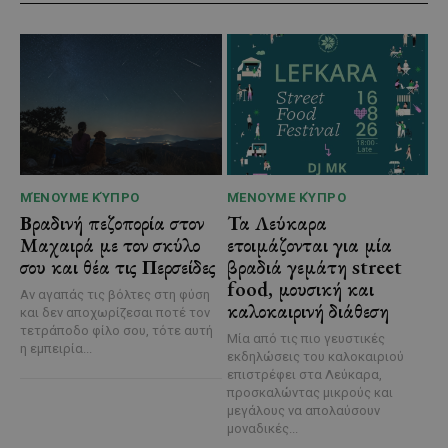
ΜΈΝΟΥΜΕ ΚΎΠΡΟ
ΜΈΝΟΥΜΕ ΚΎΠΡΟ
Βραδινή πεζοπορία στον
Τα Λεύκαρα
Μαχαιρά με τον σκύλο
ετοιμάζονται για μία
σου και θέα τις Περσείδες
βραδιά γεμάτη street
food, μουσική και
Αν αγαπάς τις βόλτες στη φύση
καλοκαιρινή διάθεση
και δεν αποχωρίζεσαι ποτέ τον
τετράποδο φίλο σου, τότε αυτή
Μία από τις πιο γευστικές
η εμπειρία...
εκδηλώσεις του καλοκαιριού
επιστρέφει στα Λεύκαρα,
προσκαλώντας μικρούς και
μεγάλους να απολαύσουν
μοναδικές...