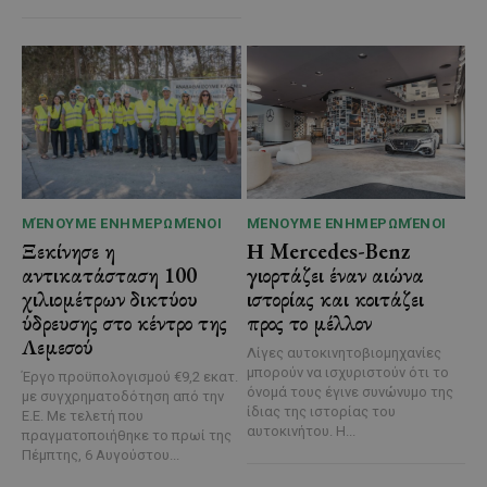
ΜΈΝΟΥΜΕ ΕΝΗΜΕΡΩΜΈΝΟΙ
ΜΈΝΟΥΜΕ ΕΝΗΜΕΡΩΜΈΝΟΙ
Ξεκίνησε η
Η Mercedes-Benz
αντικατάσταση 100
γιορτάζει έναν αιώνα
χιλιομέτρων δικτύου
ιστορίας και κοιτάζει
ύδρευσης στο κέντρο της
προς το μέλλον
Λεμεσού
Λίγες αυτοκινητοβιομηχανίες
μπορούν να ισχυριστούν ότι το
Έργο προϋπολογισμού €9,2 εκατ.
όνομά τους έγινε συνώνυμο της
με συγχρηματοδότηση από την
ίδιας της ιστορίας του
Ε.Ε. Με τελετή που
αυτοκινήτου. Η...
πραγματοποιήθηκε το πρωί της
Πέμπτης, 6 Αυγούστου...