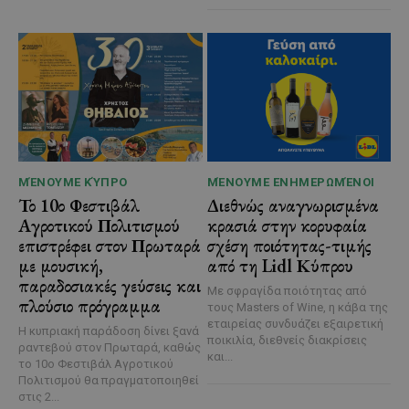
ΜΈΝΟΥΜΕ ΚΎΠΡΟ
ΜΈΝΟΥΜΕ ΕΝΗΜΕΡΩΜΈΝΟΙ
Το 10ο Φεστιβάλ
Διεθνώς αναγνωρισμένα
Αγροτικού Πολιτισμού
κρασιά στην κορυφαία
επιστρέφει στον Πρωταρά
σχέση ποιότητας-τιμής
με μουσική,
από τη Lidl Κύπρου
παραδοσιακές γεύσεις και
Με σφραγίδα ποιότητας από
πλούσιο πρόγραμμα
τους Masters of Wine, η κάβα της
εταιρείας συνδυάζει εξαιρετική
Η κυπριακή παράδοση δίνει ξανά
ποικιλία, διεθνείς διακρίσεις
ραντεβού στον Πρωταρά, καθώς
και...
το 10ο Φεστιβάλ Αγροτικού
Πολιτισμού θα πραγματοποιηθεί
στις 2...