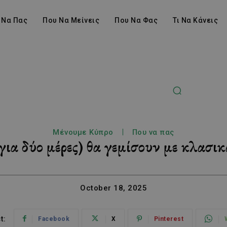
 Να Πας
Που Να Μείνεις
Που Να Φας
Τι Να Κάνεις
Μένουμε Κύπρο
Που να πας
για δύο μέρες) θα γεμίσουν με κλασι
October 18, 2025
t:
Facebook
X
Pinterest