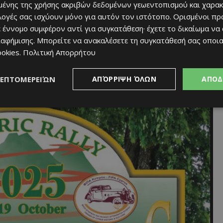
ένης της χρήσης ακριβών δεδομένων γεωεντοπισμού και χαρακ
ύμα στο ξενοδοχείο Νέα Ελβετία στις Πλάτρες.
ιλογές σας ισχύουν μόνο για αυτόν τον ιστότοπο. Ορισμένοι πρ
 έννομο συμφέρον αντί για συγκατάθεση· έχετε το δικαίωμα να
διαμονή τους για το Σάββατο το βράδυ.
ιαφήμισης
. Μπορείτε να ανακαλέσετε τη συγκατάθεσή σας οποι
ookies
.
Πολιτική Απορρήτου
ΛΕΠΤΟΜΕΡΕΙΏΝ
ΑΠΌΡΡΙΨΗ ΌΛΩΝ
ΑΠΟΔ