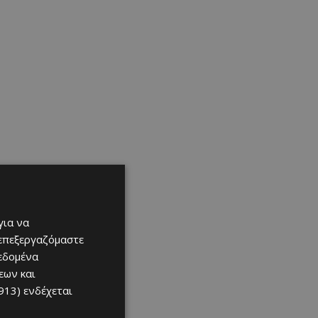
για να
 επεξεργαζόμαστε
δεδομένα
εων και
913)
ενδέχεται