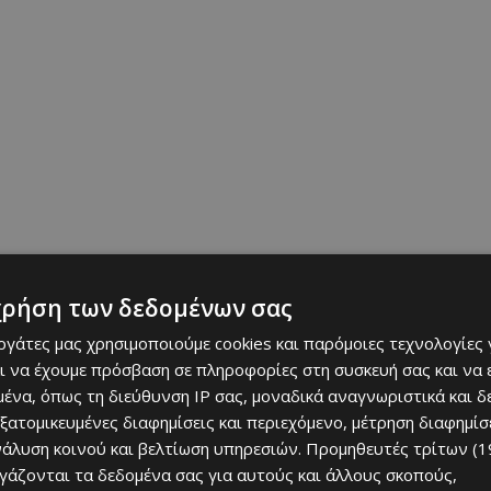
αλάβουν το Road Book σε έντυπη μορφή πριν το Ράλι και
θυμούν, εγκατάστασης και χρήσης του συστήματος πλοήγησής
χρήση των δεδομένων σας
εργάτες μας χρησιμοποιούμε cookies και παρόμοιες τεχνολογίες 
ι να έχουμε πρόσβαση σε πληροφορίες στη συσκευή σας και να
μέρος σε ολόκληρο το Ράλι και τις δύο ημέρες ή μόνο την
ένα, όπως τη διεύθυνση IP σας, μοναδικά αναγνωριστικά και 
εξατομικευμένες διαφημίσεις και περιεχόμενο, μέτρηση διαφημίσ
νάλυση κοινού και βελτίωση υπηρεσιών.
Προμηθευτές τρίτων (1
έρες, ή €60 για την μία. Για κάθε επιπλέον πλήρωμα, εξαιρουμένου
ργάζονται τα δεδομένα σας για αυτούς και άλλους σκοπούς,
αι στα €20.