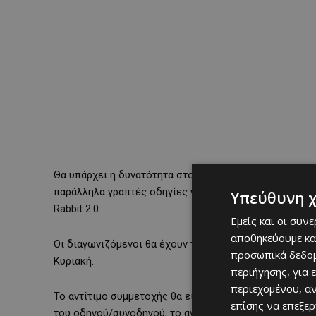
Θα υπάρχει η δυνατότητα στους συμμετέχοντες να παρ
παράλληλα γραπτές οδηγίες για χρήση, για όσους επι
Υπεύθυνη 
Rabbit 2.0.
Εμείς και οι συν
αποθηκεύουμε κα
Οι διαγωνιζόμενοι θα έχουν τη δυνατότητα να λάβουν 
προσωπικά δεδομ
Κυριακή.
περιήγησης, για 
περιεχομένου, α
Το αντίτιμο συμμετοχής θα είναι €80 και για τις δυο μ
επίσης να επεξε
του οδηγού/συνοδηγού, το αντίτιμο συμμετοχής ορίζετ