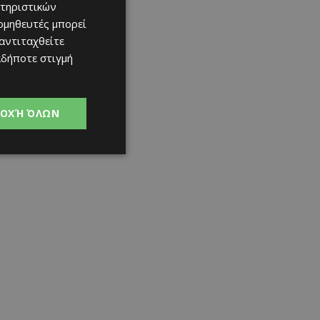
τηριστικών
ομηθευτές μπορεί
 αντιταχθείτε
αδήποτε στιγμή
ΟΧΉ ΌΛΩΝ