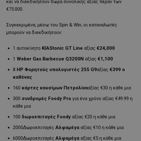
και να διεκδικήσουν δώρα συνολικής αξίας πέραν των
€75.000.
Συγκεκριμένα, μέσω του Spin & Win, οι καταναλωτές
μπορούν να διεκδικήσουν:
1 αυτοκίνητο
ΚΙΑ
Stonic
GT
Line
αξίας
€24,000
1
Weber Gas Barbecue Q3200N
αξίας
€1,100
8
ΗΡ Φορητούς υπολογιστές 255
G
9
αξίας
€399 ο
καθένας
160
κάρτες καυσίμων Πετρολίνα
αξίας €30 η κάθε μια
300
συνδρομές
Foody
Pro
για ένα χρόνο αξίας €49.99 η
κάθε μια
100
δωροεπιταγές
Foody
αξίας €20 η κάθε μια
2000Δωροεπιταγές
Αλφαμέγα
αξίας €10 η κάθε μια
6000Δωροεπιταγές
Αλφαμέγα
αξίας €5 η κάθε μια