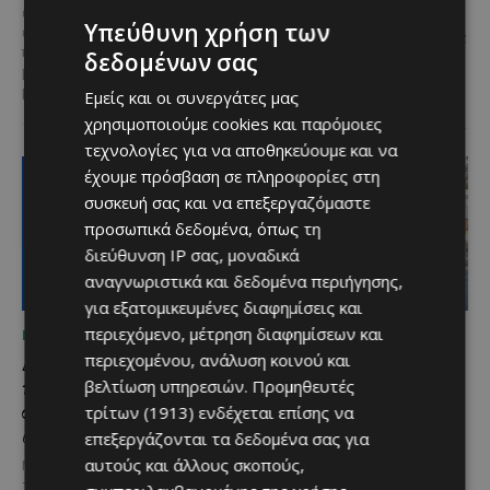
εκδηλώσεις του καλοκαιριού
Η κυπριακή παράδοση δίνει ξανά
Υπεύθυνη χρήση των
επιστρέφει στα Λεύκαρα,
ραντεβού στον Πρωταρά, καθώς
προσκαλώντας μικρούς και
δεδομένων σας
το 10ο Φεστιβάλ Αγροτικού
μεγάλους να απολαύσουν
Πολιτισμού θα πραγματοποιηθεί
μοναδικές...
Εμείς και οι συνεργάτες μας
στις 2...
χρησιμοποιούμε cookies και παρόμοιες
τεχνολογίες για να αποθηκεύουμε και να
έχουμε πρόσβαση σε πληροφορίες στη
συσκευή σας και να επεξεργαζόμαστε
προσωπικά δεδομένα, όπως τη
διεύθυνση IP σας, μοναδικά
αναγνωριστικά και δεδομένα περιήγησης,
για εξατομικευμένες διαφημίσεις και
περιεχόμενο, μέτρηση διαφημίσεων και
ΜΈΝΟΥΜΕ ΕΝΗΜΕΡΩΜΈΝΟΙ
ΜΈΝΟΥΜΕ ΕΝΗΜΕΡΩΜΈΝΟΙ
περιεχομένου, ανάλυση κοινού και
Διεθνώς αναγνωρισμένα
Ξεκίνησε η
κρασιά στην κορυφαία
αντικατάσταση 100
βελτίωση υπηρεσιών.
Προμηθευτές
σχέση ποιότητας-τιμής
χιλιομέτρων δικτύου
τρίτων (1913)
ενδέχεται επίσης να
από τη Lidl Κύπρου
ύδρευσης στο κέντρο της
επεξεργάζονται τα δεδομένα σας για
Λεμεσού
αυτούς και άλλους σκοπούς,
Με σφραγίδα ποιότητας από
τους Masters of Wine, η κάβα της
Έργο προϋπολογισμού €9,2 εκατ.