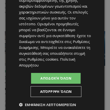
συμπεριλαμβανομένης της χρήσης
εταιρείας συνδυάζει εξαιρετική
με συγχρηματοδότηση από την
ακριβών δεδομένων γεωεντοπισμού και
ποικιλία, διεθνείς διακρίσεις
Ε.Ε. Με τελετή που
χαρακτηριστικών συσκευής. Οι επιλογές
και...
πραγματοποιήθηκε το πρωί της
σας ισχύουν μόνο για αυτόν τον
Πέμπτης, 6 Αυγούστου...
ιστότοπο. Ορισμένοι προμηθευτές
μπορεί να βασίζονται σε έννομο
συμφέρον αντί για συγκατάθεση· έχετε το
δικαίωμα να αντιταχθείτε στις
Ρυθμίσεις
διαφήμισης
. Μπορείτε να ανακαλέσετε τη
συγκατάθεσή σας οποιαδήποτε στιγμή
στις
Ρυθμίσεις cookies
.
Πολιτική
Απορρήτου
ΜΈΝΟΥΜΕ ΕΝΗΜΕΡΩΜΈΝΟΙ
ΜΈΝΟΥΜΕ ΕΝΗΜΕΡΩΜΈΝΟΙ
Η Mercedes-Benz
Ο τουρισμός ως εθνική
ΑΠΟΔΟΧΉ ΌΛΩΝ
γιορτάζει έναν αιώνα
υπόθεση
ιστορίας και κοιτάζει
Του Γιάννου Πανταζή* Είναι κοινή
ΑΠΌΡΡΙΨΗ ΌΛΩΝ
προς το μέλλον
πεποίθηση ότι ο τουρισμός
αποτελεί μία από τις
Λίγες αυτοκινητοβιομηχανίες
σημαντικότερες βιομηχανίες της
ΕΜΦΆΝΙΣΗ ΛΕΠΤΟΜΕΡΕΙΏΝ
μπορούν να ισχυριστούν ότι το
Κύπρου και διαχρονικά...
όνομά τους έγινε συνώνυμο της