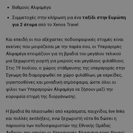
Βαθμούς Αλφαμέγα
Συμμετοχές στην κλήρωση για ένα
ταξίδι στην Ευρώπη
για 2 άτομα
από το Xenos Travel
Και επειδή οι πιο αξέχαστες ποδοσφαιρικές στιγμές είναι
εκείνες που μοιράζεσαι με την παρέα σου, οι Υπεραγορές
Αλφαμέγα ετοιμάζουν για τη βραδιά του μεγάλου τελικού
μια ξεχωριστή γιορτή για μικρούς και μεγάλους φιλάθλους.
Στις 19 Ιουλίου, ο χώρος στάθμευσης της υπεραγοράς στην
Έγκωμη θα διαμορφωθεί σε χώρο φιλάθλων, με κερκίδες,
γιγαντοοθόνες και μοναδική ατμόσφαιρα, ώστε όλοι οι
φίλοι των Υπεραγορών Αλφαμέγα να ζήσουν μαζί την
κορυφαία στιγμή της διοργάνωσης.
Η βραδιά θα πλαισιωθεί από κεράσματα, παιχνίδια, live links
και πολλές εκπλήξεις, ενώ ξεχωριστή νότα θα δώσει η
παρουσία των ποδοσφαιριστών της Εθνικής Ομάδας
Ανδρών, της οποίας οι Υπεραγορές Αλφαμέγα είναι Χρυσοί