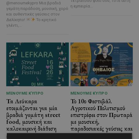
τετράποδο φίλο σου, τότε αυτή
@menoumekypro Μια βραδιά
η εμπειρία...
γεμάτη παράδοση, μουσική, χορό
και αυθεντικές γεύσεις στον
Δελίκηπο!
Το κρητικό
γλέντι,...
ΜΈΝΟΥΜΕ ΚΎΠΡΟ
ΜΈΝΟΥΜΕ ΚΎΠΡΟ
Τα Λεύκαρα
Το 10ο Φεστιβάλ
ετοιμάζονται για μία
Αγροτικού Πολιτισμού
βραδιά γεμάτη street
επιστρέφει στον Πρωταρά
food, μουσική και
με μουσική,
καλοκαιρινή διάθεση
παραδοσιακές γεύσεις και
πλούσιο πρόγραμμα
Μία από τις πιο γευστικές