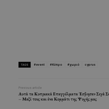
#event
#Κύπρο
#χωριό
cyprus
TAGS
Previous article
Αυτά τα Κυπριακά Επαγγέλματα Έσβησαν Σιγά Σ
– Μαζί τους και ένα Κομμάτι της Ψυχής μας