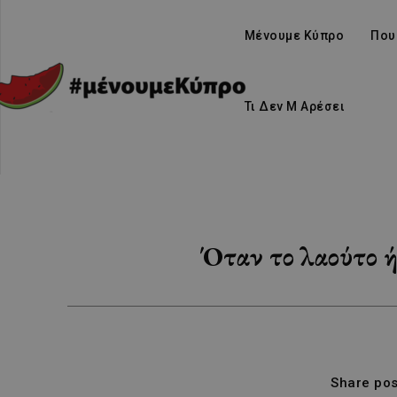
Μένουμε Κύπρο
Που
Τι Δεν Μ Αρέσει
Όταν το λαούτο ή
Share pos