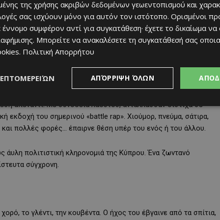
ένης της χρήσης ακριβών δεδομένων γεωεντοπισμού και χαρακ
ιλογές σας ισχύουν μόνο για αυτόν τον ιστότοπο. Ορισμένοι πρ
 έννομο συμφέρον αντί για συγκατάθεση· έχετε το δικαίωμα να
ς, ήταν ο σταθερός συνοδός κάθε γιορτής. Στεκόταν δίπλα στο
ιαφήμισης
. Μπορείτε να ανακαλέσετε τη συγκατάθεσή σας οποι
ανθρώπους να σηκωθούν και να χορέψουν. Δεν ήταν απλά μουσικό
ookies
.
Πολιτική Απορρήτου
γενιές.
ΛΕΠΤΟΜΕΡΕΙΏΝ
ΑΠΌΡΡΙΨΗ ΌΛΩΝ
ΑΠΟΔ
θέση απέναντι. Με συνοδεία λαούτου, αντάλλασσαν δίστιχα σε
κή εκδοχή του σημερινού «battle rap». Χιούμορ, πνεύμα, σάτιρα,
 και πολλές φορές… έπαιρνε θέση υπέρ του ενός ή του άλλου.
ς άυλη πολιτιστική κληρονομιά της Κύπρου. Ένα ζωντανό
ίστευτα σύγχρονη.
χορό, το γλέντι, την κουβέντα. Ο ήχος του έβγαινε από τα σπίτια,