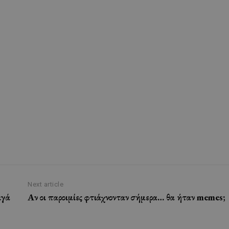
Next article
ιγά
Αν οι παροιμίες φτιάχνονταν σήμερα… θα ήταν memes;