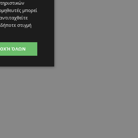
τηριστικών
ομηθευτές μπορεί
 αντιταχθείτε
αδήποτε στιγμή
ΟΧΉ ΌΛΩΝ