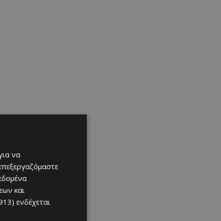
για να
 επεξεργαζόμαστε
δεδομένα
εων και
913)
ενδέχεται