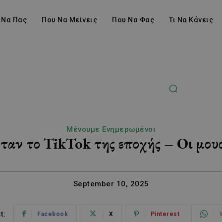
 Να Πας
Που Να Μείνεις
Που Να Φας
Τι Να Κάνεις
Μένουμε Ενημερωμένοι
ταν το TikTok της εποχής – Οι μουσι
September 10, 2025
t:
Facebook
X
Pinterest