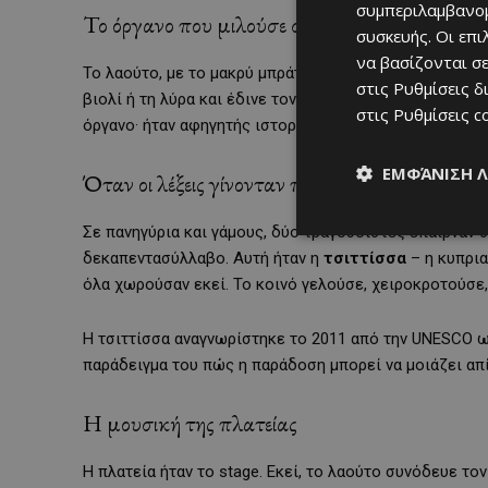
συμπεριλαμβανομ
Το όργανο που μιλούσε στην ψυχή
συσκευής. Οι επ
να βασίζονται σε
Το λαούτο, με το μακρύ μπράτσο και τις διπλές χορδέ
στις
Ρυθμίσεις δ
βιολί ή τη λύρα και έδινε τον ρυθμό που έκανε τους 
στις
Ρυθμίσεις c
όργανο· ήταν αφηγητής ιστοριών, γέφυρα ανάμεσα στις 
ΕΜΦΆΝΙΣΗ 
Όταν οι λέξεις γίνονταν παιχνίδι
Σε πανηγύρια και γάμους, δύο τραγουδιστές έπαιρναν 
δεκαπεντασύλλαβο. Αυτή ήταν η
τσιττίσσα
– η κυπρια
όλα χωρούσαν εκεί. Το κοινό γελούσε, χειροκροτούσε,
Η τσιττίσσα αναγνωρίστηκε το 2011 από την UNESCO ω
παράδειγμα του πώς η παράδοση μπορεί να μοιάζει απ
Η μουσική της πλατείας
Η πλατεία ήταν το stage. Εκεί, το λαούτο συνόδευε τον 