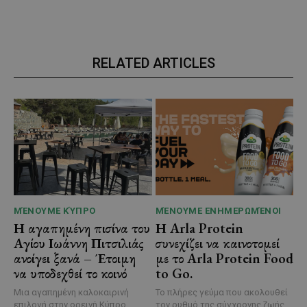
RELATED ARTICLES
ΜΈΝΟΥΜΕ ΚΎΠΡΟ
ΜΈΝΟΥΜΕ ΕΝΗΜΕΡΩΜΈΝΟΙ
Η αγαπημένη πισίνα του
Η Arla Protein
Αγίου Ιωάννη Πιτσιλιάς
συνεχίζει να καινοτομεί
ανοίγει ξανά – Έτοιμη
με το Arla Protein Food
να υποδεχθεί το κοινό
to Go.
Μια αγαπημένη καλοκαιρινή
Το πλήρες γεύμα που ακολουθεί
επιλογή στην ορεινή Κύπρο
τον ρυθμό της σύγχρονης ζωής.