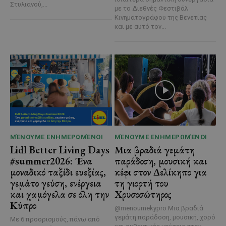
Στυλιανού,...
με το Διεθνές Φεστιβάλ
Κινηματογράφου της Βενετίας
και με αυτό τον...
ΜΈΝΟΥΜΕ ΕΝΗΜΕΡΩΜΈΝΟΙ
ΜΈΝΟΥΜΕ ΕΝΗΜΕΡΩΜΈΝΟΙ
Lidl Better Living Days
Μια βραδιά γεμάτη
#summer2026: Ένα
παράδοση, μουσική και
μοναδικό ταξίδι ευεξίας,
κέφι στον Δελίκηπο για
γεμάτο γεύση, ενέργεια
τη γιορτή του
και χαμόγελα σε όλη την
Χρυσοσώτηρος
Κύπρο
@menoumekypro Μια βραδιά
γεμάτη παράδοση, μουσική, χορό
Με 6 προορισμούς, πάνω από