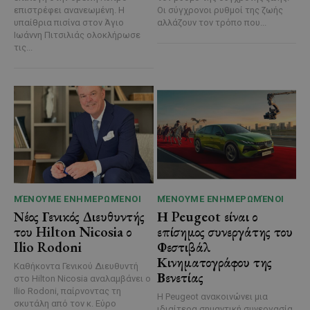
επιστρέφει ανανεωμένη. Η
Οι σύγχρονοι ρυθμοί της ζωής
υπαίθρια πισίνα στον Άγιο
αλλάζουν τον τρόπο που...
Ιωάννη Πιτσιλιάς ολοκλήρωσε
τις...
ΜΈΝΟΥΜΕ ΕΝΗΜΕΡΩΜΈΝΟΙ
ΜΈΝΟΥΜΕ ΕΝΗΜΕΡΩΜΈΝΟΙ
Νέος Γενικός Διευθυντής
Η Peugeot είναι ο
του Hilton Nicosia ο
επίσημος συνεργάτης του
Ilio Rodoni
Φεστιβάλ
Κινηματογράφου της
Καθήκοντα Γενικού Διευθυντή
Βενετίας
στο Hilton Nicosia αναλαμβάνει ο
Ilio Rodoni, παίρνοντας τη
Η Peugeot ανακοινώνει μια
σκυτάλη από τον κ. Εύρο
ιδιαίτερα σημαντική συνεργασία