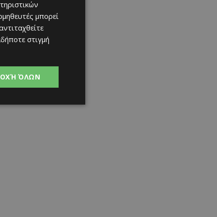
τηριστικών
ομηθευτές μπορεί
 αντιταχθείτε
αδήποτε στιγμή
ΟΧΉ ΌΛΩΝ