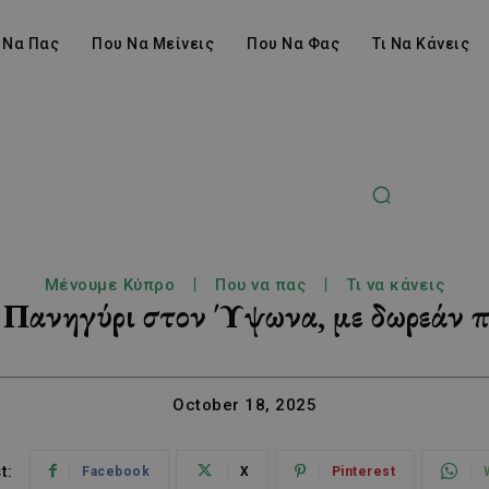
 Να Πας
Που Να Μείνεις
Που Να Φας
Τι Να Κάνεις
Μένουμε Κύπρο
Που να πας
Τι να κάνεις
 Πανηγύρι στον Ύψωνα, με δωρεάν π
October 18, 2025
t:
Facebook
X
Pinterest