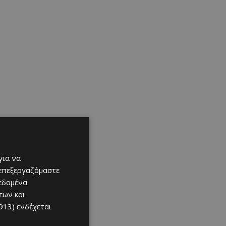
για να
 επεξεργαζόμαστε
δεδομένα
εων και
913)
ενδέχεται