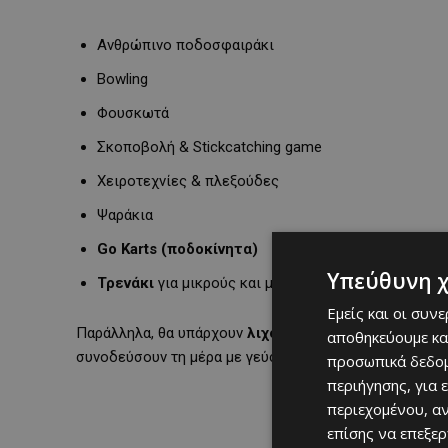
Ανθρώπινο ποδοσφαιράκι
Bowling
Φουσκωτά
Σκοποβολή & Stickcatching game
Χειροτεχνίες & πλεξούδες
Ψαράκια
Go Karts (ποδοκίνητα)
Υπεύθυνη 
Τρενάκι
για μικρούς και μεγάλους
Εμείς και οι συν
Παράλληλα, θα υπάρχουν
λιχουδιές και σνακ
όπως burg
αποθηκεύουμε κα
συνοδεύσουν τη μέρα με γεύση και χαρά!
προσωπικά δεδομ
περιήγησης, για 
περιεχομένου, α
επίσης να επεξε