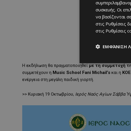
συμπεριλαμβανομ
συσκευής. Οι επ
να βασίζονται σε
στις
Ρυθμίσεις δ
στις
Ρυθμίσεις c
ΕΜΦΆΝΙΣΗ 
Η εκδήλωση θα πραγματοποιηθεί
με τη συμμετοχή τ
συμμετέχουν η
Music School Fani Michail’s
και η
KOEI
ενέργεια στη μεγάλη παιδική γιορτή.
>> Κυριακή 19 Οκτωβρίου,
Ιερός Ναός Αγίων Σάββα Ύ