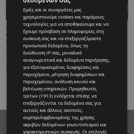
δεδομένων σας
Εμείς και οι συνεργάτες μας
χρησιμοποιούμε cookies και παρόμοιες
τεχνολογίες για να αποθηκεύουμε και να
ΜΈΝΟΥΜΕ ΕΝΗΜΕΡΩΜΈΝΟΙ
ΜΈΝΟΥΜΕ ΕΝΗΜΕΡΩΜΈΝΟΙ
έχουμε πρόσβαση σε πληροφορίες στη
Ο τουρισμός ως εθνική
Ο Λευκαρίτικος τταβάς:
συσκευή σας και να επεξεργαζόμαστε
υπόθεση
Η αυθεντική κυπριακή
προσωπικά δεδομένα, όπως τη
συνταγή που περνά από
Του Γιάννου Πανταζή* Είναι κοινή
διεύθυνση IP σας, μοναδικά
γενιά σε γενιά
πεποίθηση ότι ο τουρισμός
αναγνωριστικά και δεδομένα περιήγησης,
αποτελεί μία από τις
Ανάμεσα στα πιο
σημαντικότερες βιομηχανίες της
για εξατομικευμένες διαφημίσεις και
χαρακτηριστικά φαγητά της
Κύπρου και διαχρονικά...
περιεχόμενο, μέτρηση διαφημίσεων και
κυπριακής παραδοσιακής
κουζίνας ξεχωρίζει ο
περιεχομένου, ανάλυση κοινού και
Λευκαρίτικος τταβάς, ένα
βελτίωση υπηρεσιών.
Προμηθευτές
φαγητό που συνδέεται
τρίτων (1913)
ενδέχεται επίσης να
άρρηκτα...
επεξεργάζονται τα δεδομένα σας για
αυτούς και άλλους σκοπούς,
συμπεριλαμβανομένης της χρήσης
ακριβών δεδομένων γεωεντοπισμού και
χαρακτηριστικών συσκευής. Οι επιλογές