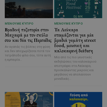
ΜΈΝΟΥΜΕ ΚΎΠΡΟ
ΜΈΝΟΥΜΕ ΚΎΠΡΟ
Βραδινή πεζοπορία στον
Τα Λεύκαρα
Μαχαιρά με τον σκύλο
ετοιμάζονται για μία
σου και θέα τις Περσείδες
βραδιά γεμάτη street
food, μουσική και
Αν αγαπάς τις βόλτες στη φύση
καλοκαιρινή διάθεση
και δεν αποχωρίζεσαι ποτέ τον
τετράποδο φίλο σου, τότε αυτή
Μία από τις πιο γευστικές
η εμπειρία...
εκδηλώσεις του καλοκαιριού
επιστρέφει στα Λεύκαρα,
προσκαλώντας μικρούς και
μεγάλους να απολαύσουν
μοναδικές...