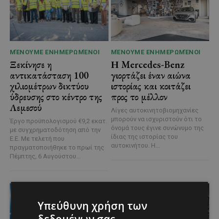
ΜΈΝΟΥΜΕ ΕΝΗΜΕΡΩΜΈΝΟΙ
ΜΈΝΟΥΜΕ ΕΝΗΜΕΡΩΜΈΝΟΙ
Ξεκίνησε η
Η Mercedes-Benz
αντικατάσταση 100
γιορτάζει έναν αιώνα
χιλιομέτρων δικτύου
ιστορίας και κοιτάζει
ύδρευσης στο κέντρο της
προς το μέλλον
Λεμεσού
Λίγες αυτοκινητοβιομηχανίες
μπορούν να ισχυριστούν ότι το
Έργο προϋπολογισμού €9,2 εκατ.
όνομά τους έγινε συνώνυμο της
με συγχρηματοδότηση από την
ίδιας της ιστορίας του
Ε.Ε. Με τελετή που
αυτοκινήτου. Η...
πραγματοποιήθηκε το πρωί της
Πέμπτης, 6 Αυγούστου...
Υπεύθυνη χρήση των