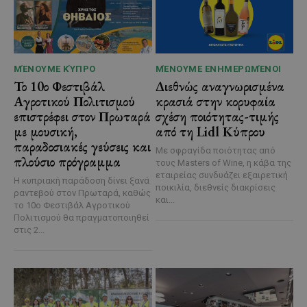
ΜΈΝΟΥΜΕ ΚΎΠΡΟ
ΜΈΝΟΥΜΕ ΕΝΗΜΕΡΩΜΈΝΟΙ
Το 10ο Φεστιβάλ
Διεθνώς αναγνωρισμένα
Αγροτικού Πολιτισμού
κρασιά στην κορυφαία
επιστρέφει στον Πρωταρά
σχέση ποιότητας-τιμής
με μουσική,
από τη Lidl Κύπρου
παραδοσιακές γεύσεις και
Με σφραγίδα ποιότητας από
πλούσιο πρόγραμμα
τους Masters of Wine, η κάβα της
εταιρείας συνδυάζει εξαιρετική
Η κυπριακή παράδοση δίνει ξανά
ποικιλία, διεθνείς διακρίσεις
ραντεβού στον Πρωταρά, καθώς
και...
το 10ο Φεστιβάλ Αγροτικού
Πολιτισμού θα πραγματοποιηθεί
στις 2...