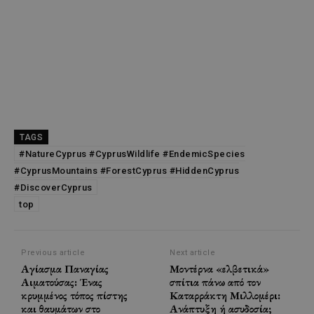
TAGS
#NatureCyprus #CyprusWildlife #EndemicSpecies
#CyprusMountains #ForestCyprus #HiddenCyprus
#DiscoverCyprus
top
Previous article
Next article
Αγίασμα Παναγίας
Μοντέρνα «ελβετικά»
Αιματούσας: Ένας
σπίτια πάνω από τον
κρυμμένος τόπος πίστης
Καταρράκτη Μιλλομέρι:
και θαυμάτων στο
Ανάπτυξη ή ασυδοσία;