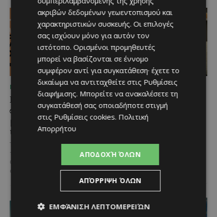
συμπεριλαμβανομένης της χρήσης
ακριβών δεδομένων γεωεντοπισμού και
χαρακτηριστικών συσκευής. Οι επιλογές
σας ισχύουν μόνο για αυτόν τον
ιστότοπο. Ορισμένοι προμηθευτές
μπορεί να βασίζονται σε έννομο
συμφέρον αντί για συγκατάθεση· έχετε το
δικαίωμα να αντιταχθείτε στις
Ρυθμίσεις
ΜΈΝΟΥΜΕ ΕΝΗΜΕΡΩΜΈΝΟΙ
ΜΈΝΟΥΜΕ ΕΝΗΜΕΡΩΜΈΝΟΙ
διαφήμισης
. Μπορείτε να ανακαλέσετε τη
Η Arla Protein
Νέος Γενικός Διευθυντής
συγκατάθεσή σας οποιαδήποτε στιγμή
συνεχίζει να καινοτομεί
του Hilton Nicosia ο
στις
Ρυθμίσεις cookies
.
Πολιτική
με το Arla Protein Food
Ilio Rodoni
Απορρήτου
to Go.
Καθήκοντα Γενικού Διευθυντή
στο Hilton Nicosia αναλαμβάνει ο
Το πλήρες γεύμα που ακολουθεί
Ilio Rodoni, παίρνοντας τη
ΑΠΟΔΟΧΉ ΌΛΩΝ
τον ρυθμό της σύγχρονης ζωής.
σκυτάλη από τον κ. Εύρο
Οι σύγχρονοι ρυθμοί της ζωής
Στυλιανού,...
αλλάζουν τον τρόπο που...
ΑΠΌΡΡΙΨΗ ΌΛΩΝ
ΕΜΦΆΝΙΣΗ ΛΕΠΤΟΜΕΡΕΙΏΝ