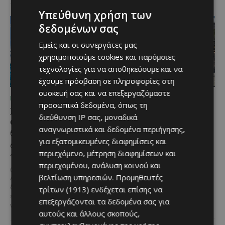
Υπεύθυνη χρήση των
δεδομένων σας
Εμείς και οι συνεργάτες μας
χρησιμοποιούμε cookies και παρόμοιες
τεχνολογίες για να αποθηκεύουμε και να
έχουμε πρόσβαση σε πληροφορίες στη
συσκευή σας και να επεξεργαζόμαστε
ΜΈΝΟΥΜΕ ΚΎΠΡΟ
ΜΈΝΟΥΜΕ ΚΎΠΡΟ
προσωπικά δεδομένα, όπως τη
Καλοκαίρι στη Λεμεσό:
Η αγαπημένη πισίνα του
διεύθυνση IP σας, μοναδικά
Θαλάσσια σπορ για όσους
Αγίου Ιωάννη Πιτσιλιάς
αναγνωριστικά και δεδομένα περιήγησης,
θέλουν κάτι περισσότερο
ανοίγει ξανά – Έτοιμη
για εξατομικευμένες διαφημίσεις και
από μια μέρα στην
να υποδεχθεί το κοινό
περιεχόμενο, μέτρηση διαφημίσεων και
παραλία
Μια αγαπημένη καλοκαιρινή
περιεχομένου, ανάλυση κοινού και
επιλογή στην ορεινή Κύπρο
@menoumekypro Καλοκαίρι στη
βελτίωση υπηρεσιών.
Προμηθευτές
επιστρέφει ανανεωμένη. Η
Λεμεσό σημαίνει θάλασσα,
υπαίθρια πισίνα στον Άγιο
δράση και… αδρεναλίνη!
Jet
τρίτων (1913)
ενδέχεται επίσης να
Ιωάννη Πιτσιλιάς ολοκλήρωσε
ski, parasailing, SUP, καγιάκ,
επεξεργάζονται τα δεδομένα σας για
τις...
wakeboard,...
αυτούς και άλλους σκοπούς,