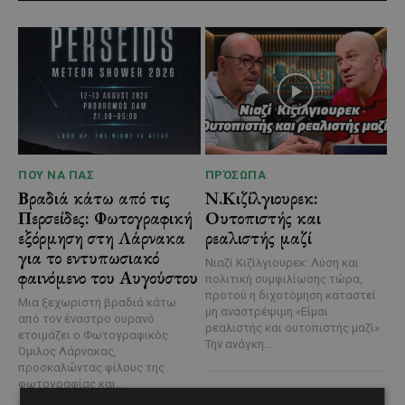
ΠΟΥ ΝΑ ΠΑΣ
ΠΡΌΣΩΠΑ
Βραδιά κάτω από τις
Ν.Κιζίλγιουρεκ:
Περσείδες: Φωτογραφική
Ουτοπιστής και
εξόρμηση στη Λάρνακα
ρεαλιστής μαζί
για το εντυπωσιακό
Νιαζί Κιζίλγιουρεκ: Λύση και
φαινόμενο του Αυγούστου
πολιτική συμφιλίωσης τώρα,
προτού η διχοτόμηση καταστεί
Μια ξεχωριστή βραδιά κάτω
μη αναστρέψιμη «Είμαι
από τον έναστρο ουρανό
ρεαλιστής και ουτοπιστής μαζί»
ετοιμάζει ο Φωτογραφικός
Την ανάγκη...
Όμιλος Λάρνακας,
προσκαλώντας φίλους της
φωτογραφίας και...