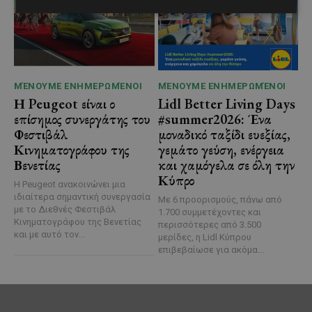
ΜΈΝΟΥΜΕ ΕΝΗΜΕΡΩΜΈΝΟΙ
ΜΈΝΟΥΜΕ ΕΝΗΜΕΡΩΜΈΝΟΙ
Η Peugeot είναι ο
Lidl Better Living Days
επίσημος συνεργάτης του
#summer2026: Ένα
Φεστιβάλ
μοναδικό ταξίδι ευεξίας,
Κινηματογράφου της
γεμάτο γεύση, ενέργεια
Βενετίας
και χαμόγελα σε όλη την
Κύπρο
Η Peugeot ανακοινώνει μια
ιδιαίτερα σημαντική συνεργασία
Με 6 προορισμούς, πάνω από
με το Διεθνές Φεστιβάλ
1.700 συμμετέχοντες και
Κινηματογράφου της Βενετίας
περισσότερες από 3.500
και με αυτό τον...
μερίδες, η Lidl Κύπρου
επιβεβαίωσε για ακόμα...