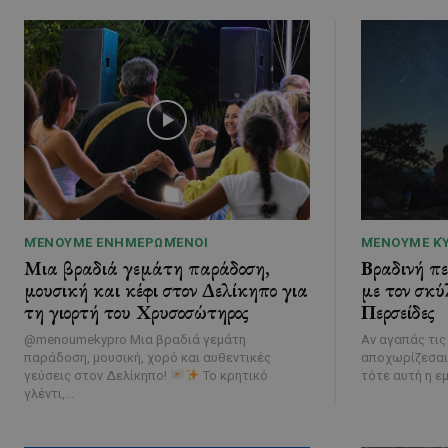
ΜΈΝΟΥΜΕ ΕΝΗΜΕΡΩΜΈΝΟΙ
ΜΈΝΟΥΜΕ Κ
Μια βραδιά γεμάτη παράδοση,
Βραδινή π
μουσική και κέφι στον Δελίκηπο για
με τον σκύ
τη γιορτή του Χρυσοσώτηρος
Περσείδες
@menoumekypro Μια βραδιά γεμάτη
Αν αγαπάς τις
παράδοση, μουσική, χορό και αυθεντικές
αποχωρίζεσαι
γεύσεις στον Δελίκηπο!
Το κρητικό
τότε αυτή η εμ
γλέντι,...