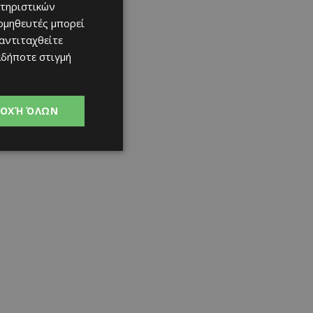
τηριστικών
ομηθευτές μπορεί
 αντιταχθείτε
αδήποτε στιγμή
ΟΧΉ ΌΛΩΝ