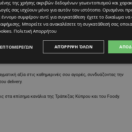
ένης της χρήσης ακριβών δεδομένων γεωεντοπισμού και χαρακ
ιλογές σας ισχύουν μόνο για αυτόν τον ιστότοπο. Ορισμένοι πρ
 έννομο συμφέρον αντί για συγκατάθεση· έχετε το δικαίωμα να
ιαφήμισης
. Μπορείτε να ανακαλέσετε τη συγκατάθεσή σας οποι
ookies
.
Πολιτική Απορρήτου
άδοση (€0 delivery fee) από επιλεγμένα καταστήματα και αποκτάς
έσιμες αποκλειστικά για τους συνδρομητές Foody Pro. Είτε
ΛΕΠΤΟΜΕΡΕΙΏΝ
ΑΠΌΡΡΙΨΗ ΌΛΩΝ
ΑΠΟΔ
 ψώνια σου από supermarket και καταστήματα λιανικής, η
σε κάθε παραγγελία.
γματική αξία στις καθημερινές σου αγορές, συνδυάζοντας την
υ delivery.
ς στα επίσημα κανάλια της Τράπεζας Κύπρου και του Foody.