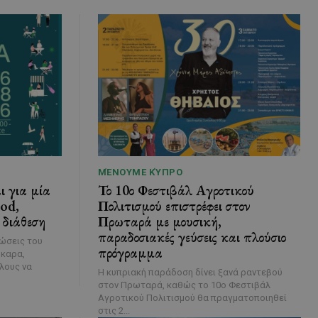
ΜΈΝΟΥΜΕ ΚΎΠΡΟ
ι για μία
Το 10ο Φεστιβάλ Αγροτικού
ood,
Πολιτισμού επιστρέφει στον
 διάθεση
Πρωταρά με μουσική,
παραδοσιακές γεύσεις και πλούσιο
λώσεις του
πρόγραμμα
ύκαρα,
λους να
Η κυπριακή παράδοση δίνει ξανά ραντεβού
στον Πρωταρά, καθώς το 10ο Φεστιβάλ
Αγροτικού Πολιτισμού θα πραγματοποιηθεί
στις 2...