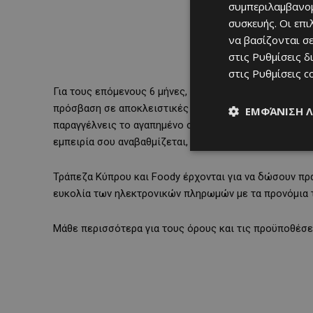
συμπεριλαμβανομ
συσκευής. Οι επ
να βασίζονται σε
στις
Ρυθμίσεις δ
στις
Ρυθμίσεις c
Για τους επόμενους 6 μήνες, απολαμβάνεις δωρεάν παρ
πρόσβαση σε αποκλειστικές προσφορές που είναι διαθ
ΕΜΦΆΝΙΣΗ 
παραγγέλνεις το αγαπημένο σου φαγητό, είτε κάνεις τα
εμπειρία σου αναβαθμίζεται, εξοικονομώντας χρήματα 
Τράπεζα Κύπρου και Foody έρχονται για να δώσουν πρα
ευκολία των ηλεκτρονικών πληρωμών με τα προνόμια το
Μάθε περισσότερα για τους όρους και τις προϋποθέσει