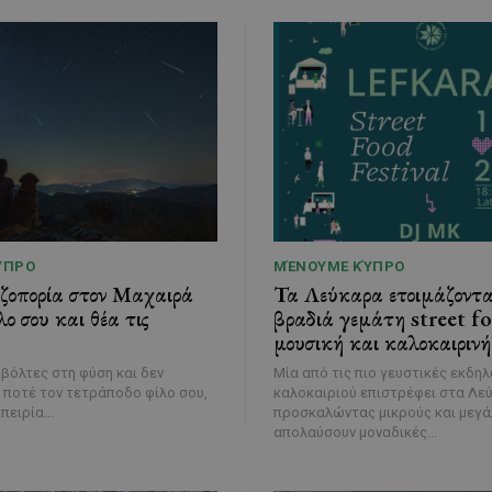
ΎΠΡΟ
ΜΈΝΟΥΜΕ ΚΎΠΡΟ
εζοπορία στον Μαχαιρά
Τα Λεύκαρα ετοιμάζοντα
λο σου και θέα τις
βραδιά γεμάτη street f
μουσική και καλοκαιρινή
 βόλτες στη φύση και δεν
Μία από τις πιο γευστικές εκδη
 ποτέ τον τετράποδο φίλο σου,
καλοκαιριού επιστρέφει στα Λε
πειρία...
προσκαλώντας μικρούς και μεγά
απολαύσουν μοναδικές...