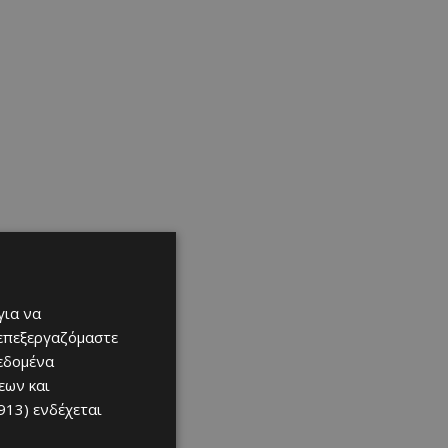
για να
 επεξεργαζόμαστε
δεδομένα
εων και
913)
ενδέχεται