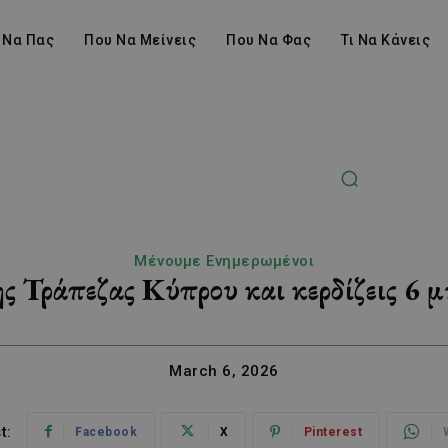
 Να Πας
Που Να Μείνεις
Που Να Φας
Τι Να Κάνεις
Μένουμε Ενημερωμένοι
ς Τράπεζας Κύπρου και κερδίζεις 6 
March 6, 2026
t:
Facebook
X
Pinterest