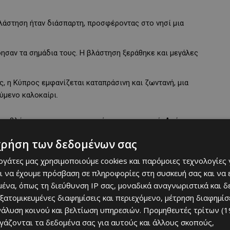
βλάστηση ήταν διάσπαρτη, προσφέροντας στο νησί μια
φησαν τα σημάδια τους. Η βλάστηση ξεράθηκε και μεγάλες
, η Κύπρος εμφανίζεται καταπράσινη και ζωντανή, μια
μενο καλοκαίρι.
 τη βλάστηση και τα οικοσυστήματα του νησιού. Από τον
κή και υπενθυμίζει τη λεπτή ισορροπία ανάμεσα στο νερό, τον
χρήση των δεδομένων σας
εργάτες μας χρησιμοποιούμε cookies και παρόμοιες τεχνολογίες 
ι να έχουμε πρόσβαση σε πληροφορίες στη συσκευή σας και να
ένα, όπως τη διεύθυνση IP σας, μοναδικά αναγνωριστικά και 
εξατομικευμένες διαφημίσεις και περιεχόμενο, μέτρηση διαφημίσ
νάλυση κοινού και βελτίωση υπηρεσιών.
Προμηθευτές τρίτων (1
ργάζονται τα δεδομένα σας για αυτούς και άλλους σκοπούς,