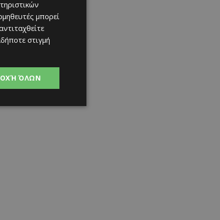
τηριστικών
ομηθευτές μπορεί
 αντιταχθείτε
αδήποτε στιγμή
ΟΧΉ ΌΛΩΝ