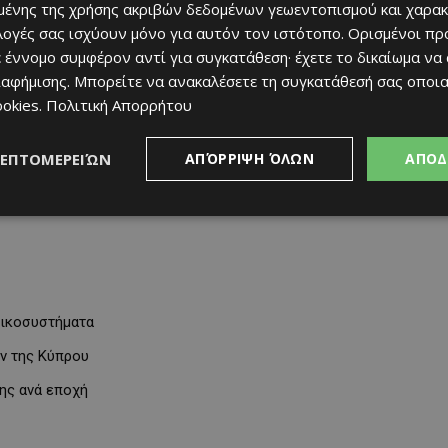
ένης της χρήσης ακριβών δεδομένων γεωεντοπισμού και χαρακ
ιλογές σας ισχύουν μόνο για αυτόν τον ιστότοπο. Ορισμένοι πρ
 έννομο συμφέρον αντί για συγκατάθεση· έχετε το δικαίωμα να
ιαφήμισης
. Μπορείτε να ανακαλέσετε τη συγκατάθεσή σας οποι
ookies
.
Πολιτική Απορρήτου
ται επίσης από επιστήμονες για να παρακολουθούν την υγεία
ΛΕΠΤΟΜΕΡΕΙΏΝ
ΑΠΌΡΡΙΨΗ ΌΛΩΝ
ΑΠΟΔ
ς γης. Για εμάς όμως, τους ντόπιους και τους επισκέπτες, είναι
ονιά μπορεί να αλλάξει από καφέ και ξηρό σε καταπράσινο και
οικοσυστήματα
ν της Κύπρου
σης ανά εποχή