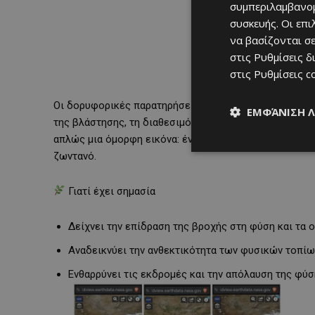
συμπεριλαμβανομ
συσκευής. Οι επ
να βασίζονται σε
στις
Ρυθμίσεις δ
στις
Ρυθμίσεις c
Οι δορυφορικές παρατηρήσεις της NASA χρησιμοποιούν
ΕΜΦΆΝΙΣΗ 
της βλάστησης, τη διαθεσιμότητα νερού και τη χρήση τη
απλώς μια όμορφη εικόνα: ένα νησί που μέσα σε μια χρ
ζωντανό.
Γιατί έχει σημασία
Δείχνει την επίδραση της βροχής στη φύση και τα 
Αναδεικνύει την ανθεκτικότητα των φυσικών τοπίω
Ενθαρρύνει τις εκδρομές και την απόλαυση της φύ