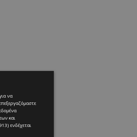
για να
 επεξεργαζόμαστε
δεδομένα
εων και
913)
ενδέχεται