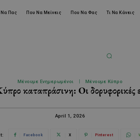
 Να Πας
Που Να Μείνεις
Που Να Φας
Τι Να Κάνεις
Μένουμε Ενημερωμένοι
Μένουμε Κύπρο
Κύπρο καταπράσινη: Οι δορυφορικές 
April 1, 2026
t:
Facebook
X
Pinterest