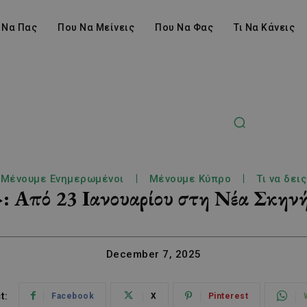
 Να Πας
Που Να Μείνεις
Που Να Φας
Τι Να Κάνεις
Μένουμε Ενημερωμένοι
Μένουμε Κύπρο
Τι να δεις
ε»: Από 23 Ιανουαρίου στη Νέα Σκη
December 7, 2025
t:
Facebook
X
Pinterest