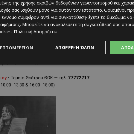
ένης της χρήσης ακριβών δεδομένων γεωεντοπισμού και χαρακ
ιλογές σας ισχύουν μόνο για αυτόν τον ιστότοπο. Ορισμένοι πρ
 έννομο συμφέρον αντί για συγκατάθεση· έχετε το δικαίωμα να
ιαφήμισης
. Μπορείτε να ανακαλέσετε τη συγκατάθεσή σας οποι
ookies
.
Πολιτική Απορρήτου
 οι Θανάσης Γεωργίου, Σταύρος Δημόπουλος, Φάνος Θεοφάνους,
ς, Μαρία Κωνσταντίνου, Κρις Σπύρου και Νιόβη Χαραλάμπους —
ΛΕΠΤΟΜΕΡΕΙΏΝ
ΑΠΌΡΡΙΨΗ ΌΛΩΝ
ΑΠΟΔ
ανθρώπινη.
φορίες & Εισιτήρια
g.cy
• Ταμείο Θεάτρου ΘΟΚ — τηλ.
77772717
10:00–13:30 & 16:00–18:00)