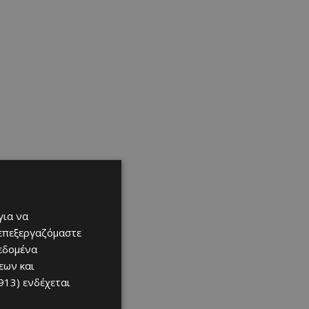
για να
 επεξεργαζόμαστε
δεδομένα
εων και
913)
ενδέχεται