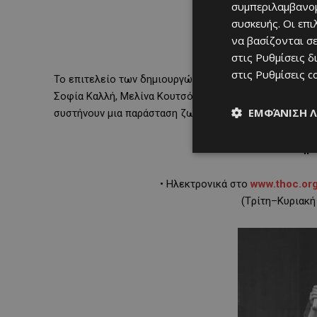
συμπεριλαμβανομ
συσκευής. Οι επ
να βασίζονται σε
στις
Ρυθμίσεις δ
στις
Ρυθμίσεις c
Το επιτελείο των δημιουργών και ερμηνευτών — όπως
Σοφία Καλλή, Μελίνα Κουτσόφτα, Ανδρέας Κούτσουμπα
ΕΜΦΆΝΙΣΗ 
συστήνουν μια παράσταση ζωντανή, αιχμηρή και βαθιά 
Για π
ληρο
• Ηλεκτρονικά στο
www.thoc.or
(Tρίτη–Κυριακή 