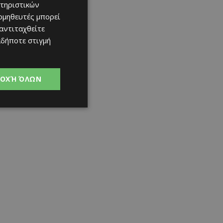
τηριστικών
ομηθευτές μπορεί
 αντιταχθείτε
αδήποτε στιγμή
ΟΧΉ ΌΛΩΝ