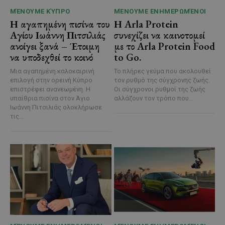
ΜΈΝΟΥΜΕ ΚΎΠΡΟ
ΜΈΝΟΥΜΕ ΕΝΗΜΕΡΩΜΈΝΟΙ
Η αγαπημένη πισίνα του
Η Arla Protein
Αγίου Ιωάννη Πιτσιλιάς
συνεχίζει να καινοτομεί
ανοίγει ξανά – Έτοιμη
με το Arla Protein Food
να υποδεχθεί το κοινό
to Go.
Μια αγαπημένη καλοκαιρινή
Το πλήρες γεύμα που ακολουθεί
επιλογή στην ορεινή Κύπρο
τον ρυθμό της σύγχρονης ζωής.
επιστρέφει ανανεωμένη. Η
Οι σύγχρονοι ρυθμοί της ζωής
υπαίθρια πισίνα στον Άγιο
αλλάζουν τον τρόπο που...
Ιωάννη Πιτσιλιάς ολοκλήρωσε
τις...