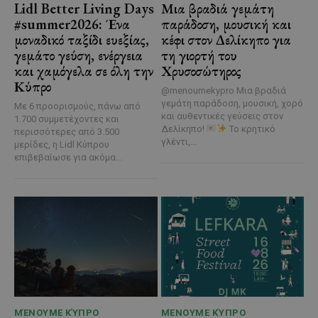
Lidl Better Living Days
Μια βραδιά γεμάτη
#summer2026: Ένα
παράδοση, μουσική και
μοναδικό ταξίδι ευεξίας,
κέφι στον Δελίκηπο για
γεμάτο γεύση, ενέργεια
τη γιορτή του
και χαμόγελα σε όλη την
Χρυσοσώτηρος
Κύπρο
@menoumekypro Μια βραδιά
γεμάτη παράδοση, μουσική, χορό
Με 6 προορισμούς, πάνω από
και αυθεντικές γεύσεις στον
1.700 συμμετέχοντες και
Δελίκηπο!
Το κρητικό
περισσότερες από 3.500
γλέντι,...
μερίδες, η Lidl Κύπρου
επιβεβαίωσε για ακόμα...
ΜΈΝΟΥΜΕ ΚΎΠΡΟ
ΜΈΝΟΥΜΕ ΚΎΠΡΟ