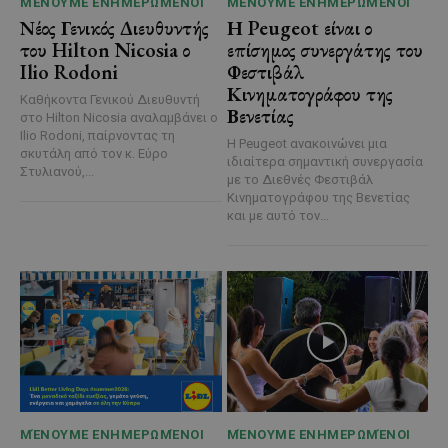
ΜΈΝΟΥΜΕ ΕΝΗΜΕΡΩΜΈΝΟΙ
ΜΈΝΟΥΜΕ ΕΝΗΜΕΡΩΜΈΝΟΙ
Νέος Γενικός Διευθυντής
Η Peugeot είναι ο
του Hilton Nicosia ο
επίσημος συνεργάτης του
Ilio Rodoni
Φεστιβάλ
Κινηματογράφου της
Καθήκοντα Γενικού Διευθυντή
Βενετίας
στο Hilton Nicosia αναλαμβάνει ο
Ilio Rodoni, παίρνοντας τη
Η Peugeot ανακοινώνει μια
σκυτάλη από τον κ. Εύρο
ιδιαίτερα σημαντική συνεργασία
Στυλιανού,...
με το Διεθνές Φεστιβάλ
Κινηματογράφου της Βενετίας
και με αυτό τον...
ΜΈΝΟΥΜΕ ΕΝΗΜΕΡΩΜΈΝΟΙ
ΜΈΝΟΥΜΕ ΕΝΗΜΕΡΩΜΈΝΟΙ